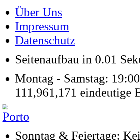
Über Uns
Impressum
Datenschutz
Seitenaufbau in 0.01 Se
Montag - Samstag: 19:00
111,961,171 eindeutige 
Sonntag & Feiertage: Ke