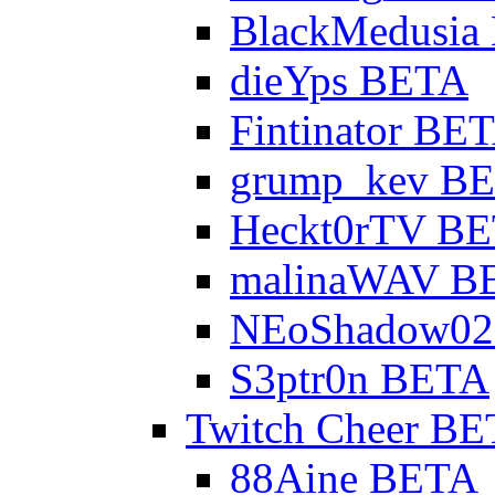
BlackMedusia
dieYps
BETA
Fintinator
BE
grump_kev
BE
Heckt0rTV
BE
malinaWAV
B
NEoShadow0
S3ptr0n
BETA
Twitch Cheer
BE
88Aine
BETA