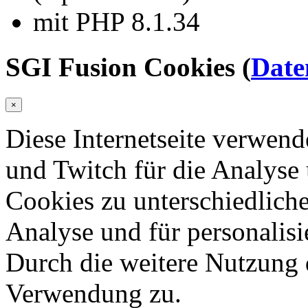
mit PHP 8.1.34
SGI Fusion Cookies (
Date
×
Diese Internetseite verwen
und Twitch für die Analyse 
Cookies zu unterschiedlich
Analyse und für personalisi
Durch die weitere Nutzung 
Verwendung zu.