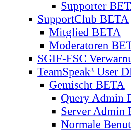
Supporter
BE
SupportClub
BETA
Mitglied
BETA
Moderatoren
BE
SGIF-FSC Verwarn
TeamSpeak³ User 
Gemischt
BETA
Query Admin
Server Admin
Normale Benu