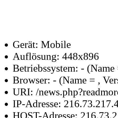
Gerät: Mobile
Auflösung:
448x896
Betriebssystem: - (Name =
Browser: - (Name = , Ver
URI: /news.php?readmo
IP-Adresse: 216.73.217.
HOST-Adresse: 216.73.2