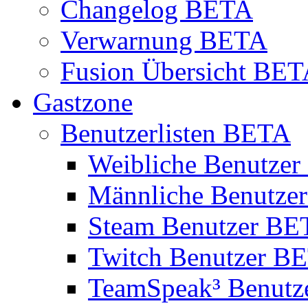
Changelog
BETA
Verwarnung
BETA
Fusion Übersicht
BET
Gastzone
Benutzerlisten
BETA
Weibliche Benutzer
Männliche Benutze
Steam Benutzer
BE
Twitch Benutzer
BE
TeamSpeak³ Benutz