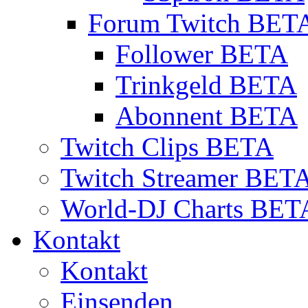
Forum Twitch
BET
Follower
BETA
Trinkgeld
BETA
Abonnent
BETA
Twitch Clips
BETA
Twitch Streamer
BET
World-DJ Charts
BET
Kontakt
Kontakt
Einsenden