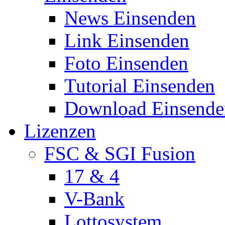
News Einsenden
Link Einsenden
Foto Einsenden
Tutorial Einsenden
Download Einsende
Lizenzen
FSC & SGI Fusion
17 & 4
V-Bank
Lottosystem