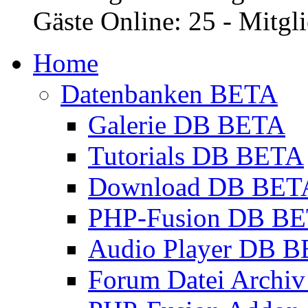
Gäste Online: 25 - Mitgli
Home
Datenbanken
BETA
Galerie DB
BETA
Tutorials DB
BETA
Download DB
BET
PHP-Fusion DB
BE
Audio Player DB
B
Forum Datei Archi