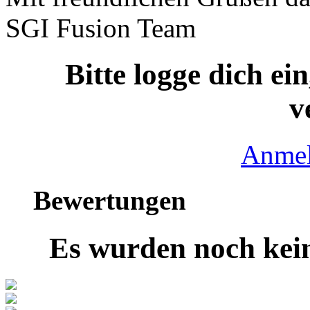
SGI Fusion Team
Bitte logge dich e
v
Anme
Bewertungen
Es wurden noch kei