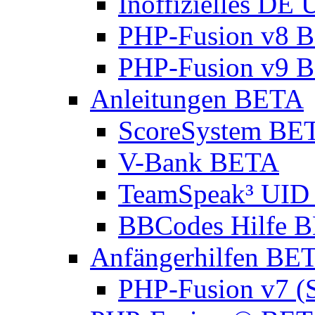
Inoffizielles DE
PHP-Fusion v8
B
PHP-Fusion v9
B
Anleitungen
BETA
ScoreSystem
BE
V-Bank
BETA
TeamSpeak³ UID
BBCodes Hilfe
B
Anfängerhilfen
BE
PHP-Fusion v7 (