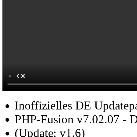
Inoffizielles DE Updatep
PHP-Fusion v7.02.07 - 
(Update: v1.6)