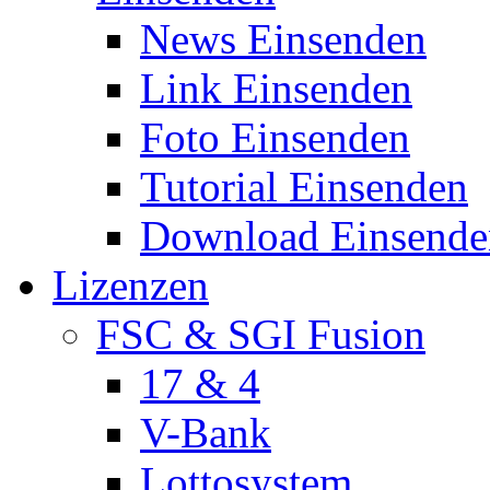
News Einsenden
Link Einsenden
Foto Einsenden
Tutorial Einsenden
Download Einsende
Lizenzen
FSC & SGI Fusion
17 & 4
V-Bank
Lottosystem