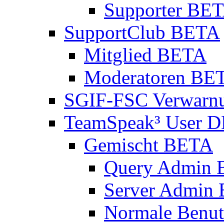
Supporter
BE
SupportClub
BETA
Mitglied
BETA
Moderatoren
BE
SGIF-FSC Verwarn
TeamSpeak³ User 
Gemischt
BETA
Query Admin
Server Admin
Normale Benu