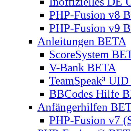
Inoffizielles DE
PHP-Fusion v8
B
PHP-Fusion v9
B
Anleitungen
BETA
ScoreSystem
BE
V-Bank
BETA
TeamSpeak³ UID
BBCodes Hilfe
B
Anfängerhilfen
BE
PHP-Fusion v7 (