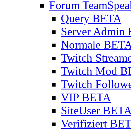
Forum TeamSpea
Query
BETA
Server Admin
Normale
BET
Twitch Stream
Twitch Mod
B
Twitch Follow
VIP
BETA
SiteUser
BET
Verifiziert
BE