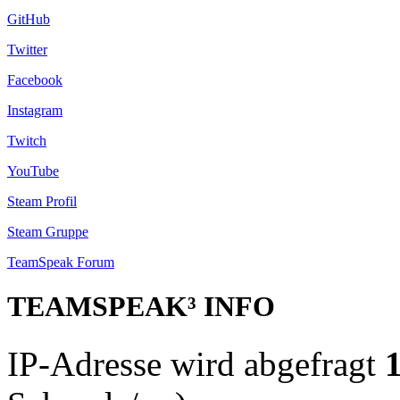
GitHub
Twitter
Facebook
Instagram
Twitch
YouTube
Steam Profil
Steam Gruppe
TeamSpeak Forum
TEAMSPEAK³ INFO
IP-Adresse wird abgefragt