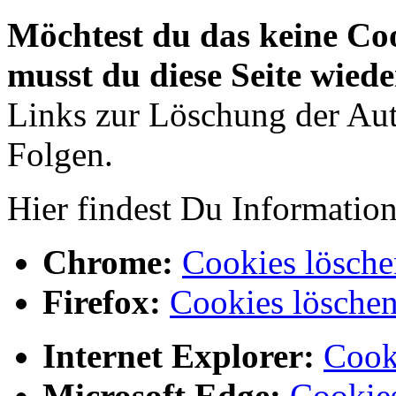
Möchtest du das keine Coo
musst du diese Seite wiede
Links zur Löschung der Au
Folgen.
Hier findest Du Informatio
Chrome:
Cookies lösche
Firefox:
Cookies lösche
Internet Explorer:
Cook
Microsoft Edge:
Cookie