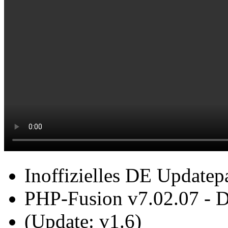
Inoffizielles DE Updatep
PHP-Fusion v7.02.07 - 
(Update: v1.6)