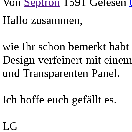
Von
Septron
1591 Gelesen
Hallo zusammen,
wie Ihr schon bemerkt habt 
Design verfeinert mit eine
und Transparenten Panel.
Ich hoffe euch gefällt es.
LG