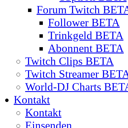
Forum Twitch
BET
Follower
BETA
Trinkgeld
BETA
Abonnent
BETA
Twitch Clips
BETA
Twitch Streamer
BET
World-DJ Charts
BET
Kontakt
Kontakt
Einsenden