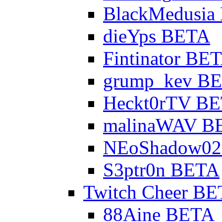
BlackMedusia
dieYps
BETA
Fintinator
BE
grump_kev
BE
Heckt0rTV
BE
malinaWAV
B
NEoShadow0
S3ptr0n
BETA
Twitch Cheer
BE
88Aine
BETA