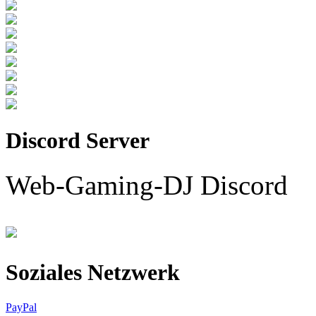
Discord Server
Web-Gaming-DJ Discord
Soziales Netzwerk
PayPal