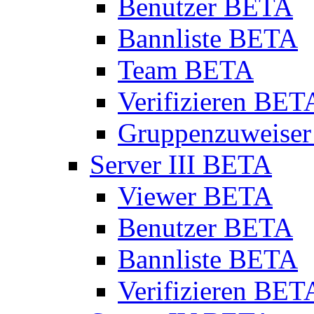
Benutzer
BETA
Bannliste
BETA
Team
BETA
Verifizieren
BET
Gruppenzuweise
Server III
BETA
Viewer
BETA
Benutzer
BETA
Bannliste
BETA
Verifizieren
BET