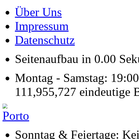
Über Uns
Impressum
Datenschutz
Seitenaufbau in 0.00 Se
Montag - Samstag: 19:00
111,955,727 eindeutige 
Sonntag & Feiertage: Ke