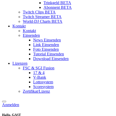
Trinkgeld
BETA
Abonnent
BETA
Twitch Clips
BETA
Twitch Streamer
BETA
World-DJ Charts
BETA
Kontakt
Kontakt
Einsenden
News Einsenden
Link Einsenden
Foto Einsenden
Tutorial Einsenden
Download Einsenden
Lizenzen
FSC & SGI Fusion
17 & 4
V-Bank
Lottosystem
Scoresystem
Zertifikat/Lizenz
Anmelden
Hallo, GAST