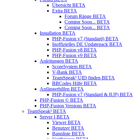
Übersicht
BETA
Extra
BETA
Forum Ränge
BETA
Coming Soon...
BETA
Coming Soon...
BETA
Installation
BETA
PHP-Fusion v7 (Standard)
BETA
Inoffizielles DE Updatepack
BETA
PHP-Fusion v8
BETA
PHP-Fusion v9
BETA
Anleitungen
BETA
ScoreSystem
BETA
V-Bank
BETA
TeamSpeak³ UID finden
BETA
BBCodes Hilfe
BETA
Anfängerhilfen
BETA
PHP-Fusion v7 (Standard & IUP)
BETA
PHP-Fusion ©
BETA
PHP-Fusion Versions
BETA
TeamSpeak³
BETA
Server I
BETA
Viewer
BETA
Benutzer
BETA
Bannliste
BETA