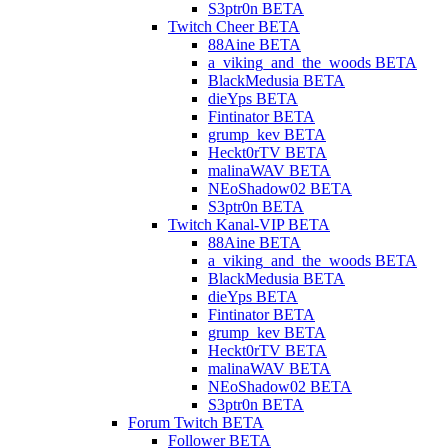
S3ptr0n
BETA
Twitch Cheer
BETA
88Aine
BETA
a_viking_and_the_woods
BETA
BlackMedusia
BETA
dieYps
BETA
Fintinator
BETA
grump_kev
BETA
Heckt0rTV
BETA
malinaWAV
BETA
NEoShadow02
BETA
S3ptr0n
BETA
Twitch Kanal-VIP
BETA
88Aine
BETA
a_viking_and_the_woods
BETA
BlackMedusia
BETA
dieYps
BETA
Fintinator
BETA
grump_kev
BETA
Heckt0rTV
BETA
malinaWAV
BETA
NEoShadow02
BETA
S3ptr0n
BETA
Forum Twitch
BETA
Follower
BETA