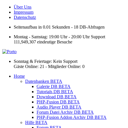
Über Uns
Impressum
Datenschutz
Seitenaufbau in 0.01 Sekunden - 18 DB-Abfragen
Montag - Samstag: 19:00 Uhr - 20:00 Uhr Support
111,949,307 eindeutige Besuche
Sonntag & Feiertage: Kein Support
Gäste Online: 21 - Mitglieder Online: 0
Home
Datenbanken
BETA
Galerie DB
BETA
Tutorials DB
BETA
Download DB
BETA
PHP-Fusion DB
BETA
Audio Player DB
BETA
Forum Datei Archiv DB
BETA
PHP-Fusion Addon Archiv DB
BETA
Hilfe
BETA
Forum
BETA