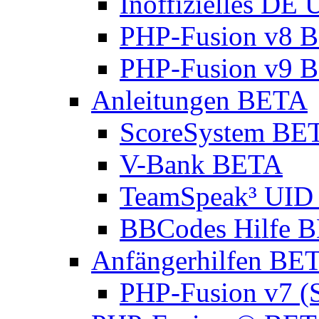
Inoffizielles DE
PHP-Fusion v8
B
PHP-Fusion v9
B
Anleitungen
BETA
ScoreSystem
BE
V-Bank
BETA
TeamSpeak³ UID
BBCodes Hilfe
B
Anfängerhilfen
BE
PHP-Fusion v7 (