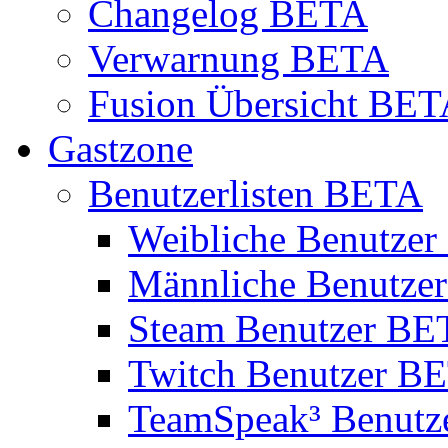
Changelog
BETA
Verwarnung
BETA
Fusion Übersicht
BET
Gastzone
Benutzerlisten
BETA
Weibliche Benutzer
Männliche Benutze
Steam Benutzer
BE
Twitch Benutzer
BE
TeamSpeak³ Benutz