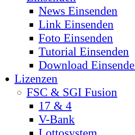
News Einsenden
Link Einsenden
Foto Einsenden
Tutorial Einsenden
Download Einsende
Lizenzen
FSC & SGI Fusion
17 & 4
V-Bank
Lottosystem