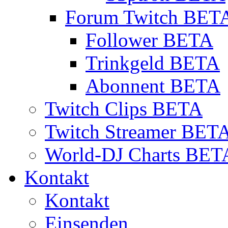
Forum Twitch
BET
Follower
BETA
Trinkgeld
BETA
Abonnent
BETA
Twitch Clips
BETA
Twitch Streamer
BET
World-DJ Charts
BET
Kontakt
Kontakt
Einsenden