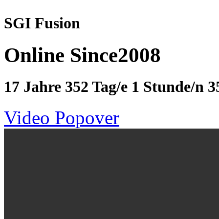
SGI Fusion
Online Since
2008
17
Jahre
352
Tag/e
1
Stunde/n
3
Video Popover