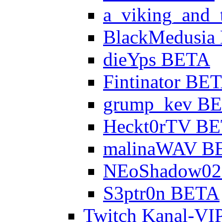
a_viking_and
BlackMedusia
dieYps
BETA
Fintinator
BE
grump_kev
BE
Heckt0rTV
BE
malinaWAV
B
NEoShadow0
S3ptr0n
BETA
Twitch Kanal-VI