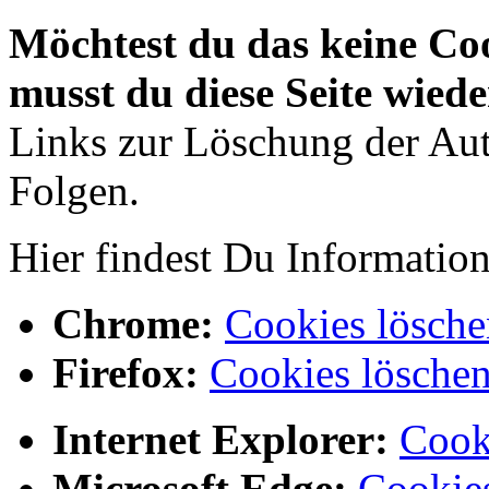
Möchtest du das keine Coo
musst du diese Seite wiede
Links zur Löschung der Au
Folgen.
Hier findest Du Informatio
Chrome:
Cookies lösche
Firefox:
Cookies lösche
Internet Explorer:
Cook
Microsoft Edge:
Cookie