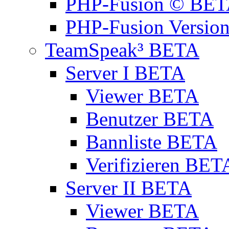
PHP-Fusion ©
BET
PHP-Fusion Versio
TeamSpeak³
BETA
Server I
BETA
Viewer
BETA
Benutzer
BETA
Bannliste
BETA
Verifizieren
BET
Server II
BETA
Viewer
BETA