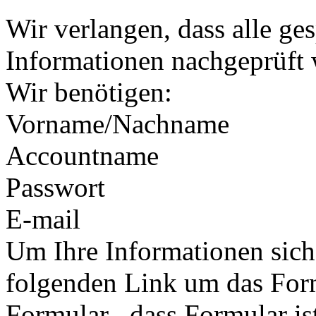
Wir verlangen, dass alle ge
Informationen nachgeprüft
Wir benötigen:
Vorname/Nachname
Accountname
Passwort
E-mail
Um Ihre Informationen siche
folgenden Link um das Form
Formular , dass Formular is