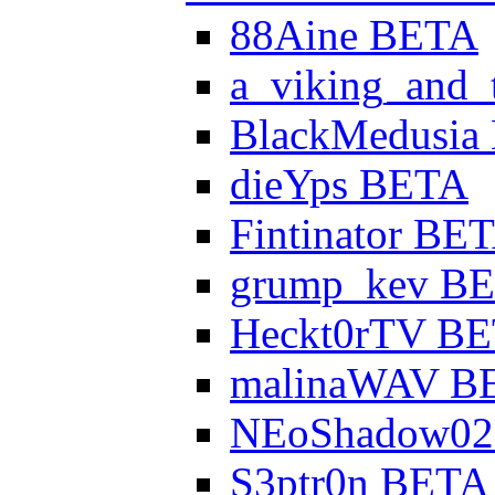
88Aine
BETA
a_viking_and
BlackMedusia
dieYps
BETA
Fintinator
BE
grump_kev
BE
Heckt0rTV
BE
malinaWAV
B
NEoShadow0
S3ptr0n
BETA