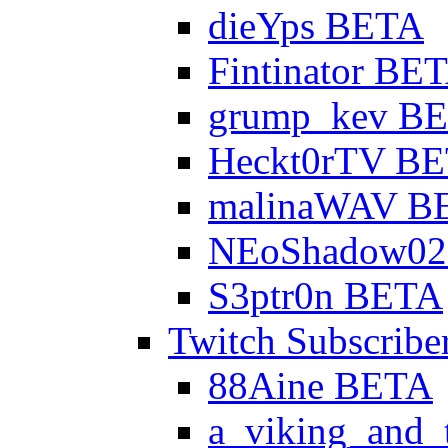
dieYps
BETA
Fintinator
BE
grump_kev
BE
Heckt0rTV
BE
malinaWAV
B
NEoShadow0
S3ptr0n
BETA
Twitch Subscribe
88Aine
BETA
a_viking_and