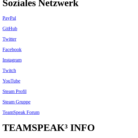
Soziales Netzwerk
PayPal
GitHub
Twitter
Facebook
Instagram
Twitch
YouTube
Steam Profil
Steam Gruppe
TeamSpeak Forum
TEAMSPEAK³ INFO