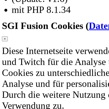
mit PHP 8.1.34
SGI Fusion Cookies (
Date
×
Diese Internetseite verwen
und Twitch für die Analyse 
Cookies zu unterschiedlich
Analyse und für personalisi
Durch die weitere Nutzung 
Verwendung zu.