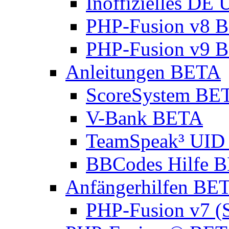
Inoffizielles DE
PHP-Fusion v8
B
PHP-Fusion v9
B
Anleitungen
BETA
ScoreSystem
BE
V-Bank
BETA
TeamSpeak³ UID
BBCodes Hilfe
B
Anfängerhilfen
BE
PHP-Fusion v7 (