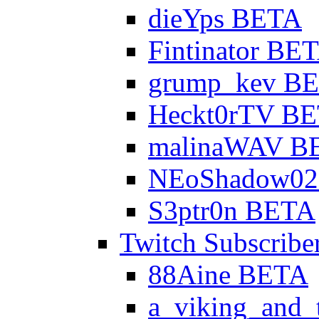
dieYps
BETA
Fintinator
BE
grump_kev
BE
Heckt0rTV
BE
malinaWAV
B
NEoShadow0
S3ptr0n
BETA
Twitch Subscribe
88Aine
BETA
a_viking_and