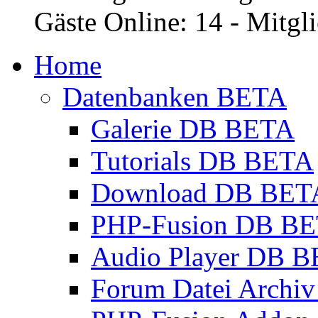
Gäste Online: 14 - Mitgli
Home
Datenbanken
BETA
Galerie DB
BETA
Tutorials DB
BETA
Download DB
BET
PHP-Fusion DB
BE
Audio Player DB
B
Forum Datei Archi