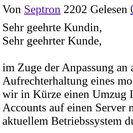
Von
Septron
2202 Gelesen
Sehr geehrte Kundin,
Sehr geehrter Kunde,
im Zuge der Anpassung an a
Aufrechterhaltung eines mo
wir in Kürze einen Umzug I
Accounts auf einen Server m
aktuellem Betriebssystem d