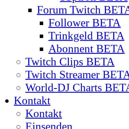
Forum Twitch
BET
Follower
BETA
Trinkgeld
BETA
Abonnent
BETA
Twitch Clips
BETA
Twitch Streamer
BET
World-DJ Charts
BET
Kontakt
Kontakt
Einsenden