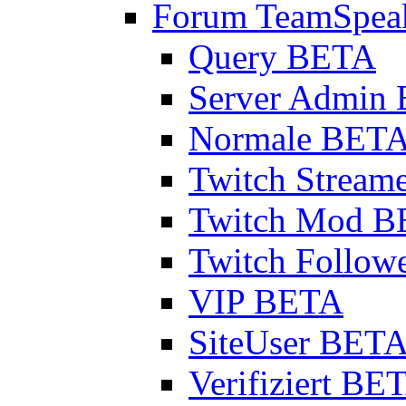
Forum TeamSpea
Query
BETA
Server Admin
Normale
BET
Twitch Stream
Twitch Mod
B
Twitch Follow
VIP
BETA
SiteUser
BET
Verifiziert
BE