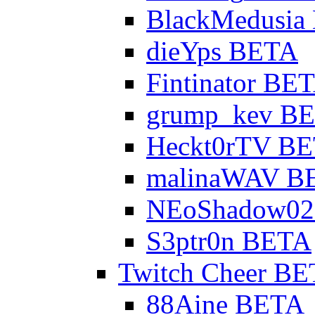
BlackMedusia
dieYps
BETA
Fintinator
BE
grump_kev
BE
Heckt0rTV
BE
malinaWAV
B
NEoShadow0
S3ptr0n
BETA
Twitch Cheer
BE
88Aine
BETA