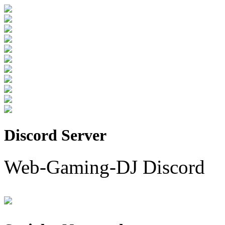
Discord Server
Web-Gaming-DJ Discord