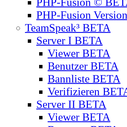
PHP-Fusion ©
BET
PHP-Fusion Versio
TeamSpeak³
BETA
Server I
BETA
Viewer
BETA
Benutzer
BETA
Bannliste
BETA
Verifizieren
BET
Server II
BETA
Viewer
BETA