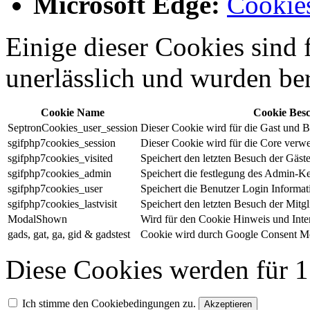
Microsoft Edge:
Cookie
Einige dieser Cookies sind 
unerlässlich und wurden bere
Cookie Name
Cookie Bes
SeptronCookies_user_session
Dieser Cookie wird für die Gast und 
sgifphp7cookies_session
Dieser Cookie wird für die Core verwe
sgifphp7cookies_visited
Speichert den letzten Besuch der Gäste
sgifphp7cookies_admin
Speichert die festlegung des Admin-K
sgifphp7cookies_user
Speichert die Benutzer Login Informat
sgifphp7cookies_lastvisit
Speichert den letzten Besuch der Mitgl
ModalShown
Wird für den Cookie Hinweis und Inte
gads, gat, ga, gid & gadstest
Cookie wird durch Google Consent M
Diese Cookies werden für 1
Ich stimme den Cookiebedingungen zu.