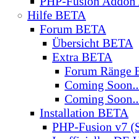
PHP-Fusion Addon
Hilfe
BETA
Forum
BETA
Übersicht
BETA
Extra
BETA
Forum Ränge
Coming Soon.
Coming Soon.
Installation
BETA
PHP-Fusion v7 (