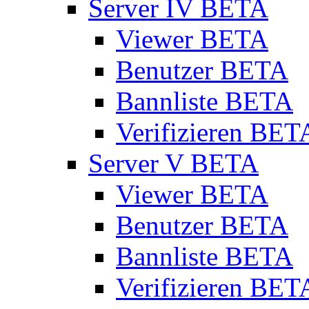
Server IV
BETA
Viewer
BETA
Benutzer
BETA
Bannliste
BETA
Verifizieren
BET
Server V
BETA
Viewer
BETA
Benutzer
BETA
Bannliste
BETA
Verifizieren
BET