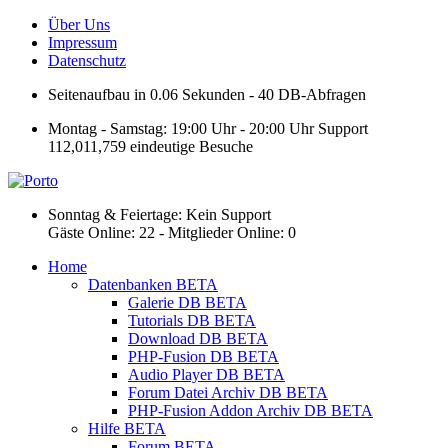
Über Uns
Impressum
Datenschutz
Seitenaufbau in 0.06 Sekunden - 40 DB-Abfragen
Montag - Samstag: 19:00 Uhr - 20:00 Uhr Support
112,011,759 eindeutige Besuche
Sonntag & Feiertage: Kein Support
Gäste Online: 22 - Mitglieder Online: 0
Home
Datenbanken
BETA
Galerie DB
BETA
Tutorials DB
BETA
Download DB
BETA
PHP-Fusion DB
BETA
Audio Player DB
BETA
Forum Datei Archiv DB
BETA
PHP-Fusion Addon Archiv DB
BETA
Hilfe
BETA
Forum
BETA