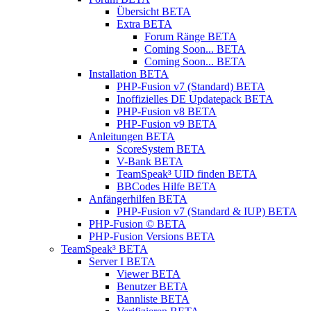
Übersicht
BETA
Extra
BETA
Forum Ränge
BETA
Coming Soon...
BETA
Coming Soon...
BETA
Installation
BETA
PHP-Fusion v7 (Standard)
BETA
Inoffizielles DE Updatepack
BETA
PHP-Fusion v8
BETA
PHP-Fusion v9
BETA
Anleitungen
BETA
ScoreSystem
BETA
V-Bank
BETA
TeamSpeak³ UID finden
BETA
BBCodes Hilfe
BETA
Anfängerhilfen
BETA
PHP-Fusion v7 (Standard & IUP)
BETA
PHP-Fusion ©
BETA
PHP-Fusion Versions
BETA
TeamSpeak³
BETA
Server I
BETA
Viewer
BETA
Benutzer
BETA
Bannliste
BETA