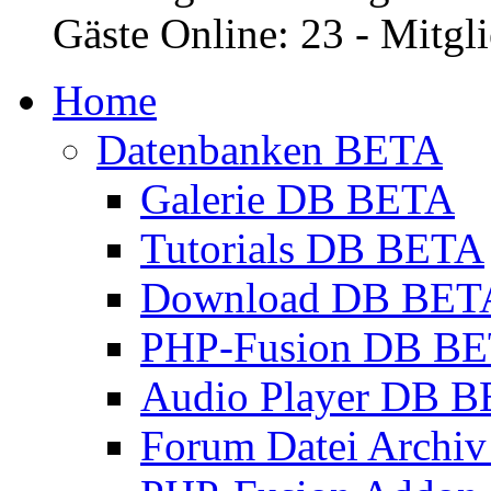
Gäste Online: 23 - Mitgli
Home
Datenbanken
BETA
Galerie DB
BETA
Tutorials DB
BETA
Download DB
BET
PHP-Fusion DB
BE
Audio Player DB
B
Forum Datei Archi