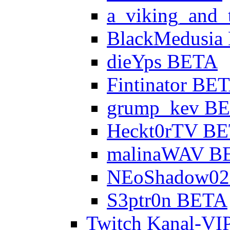
a_viking_and
BlackMedusia
dieYps
BETA
Fintinator
BE
grump_kev
BE
Heckt0rTV
BE
malinaWAV
B
NEoShadow0
S3ptr0n
BETA
Twitch Kanal-VI