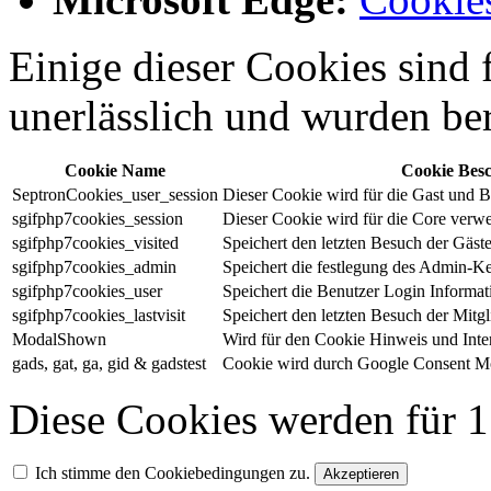
Einige dieser Cookies sind 
unerlässlich und wurden bere
Cookie Name
Cookie Bes
SeptronCookies_user_session
Dieser Cookie wird für die Gast und 
sgifphp7cookies_session
Dieser Cookie wird für die Core verwe
sgifphp7cookies_visited
Speichert den letzten Besuch der Gäste
sgifphp7cookies_admin
Speichert die festlegung des Admin-K
sgifphp7cookies_user
Speichert die Benutzer Login Informat
sgifphp7cookies_lastvisit
Speichert den letzten Besuch der Mitgl
ModalShown
Wird für den Cookie Hinweis und Inte
gads, gat, ga, gid & gadstest
Cookie wird durch Google Consent M
Diese Cookies werden für 1
Ich stimme den Cookiebedingungen zu.