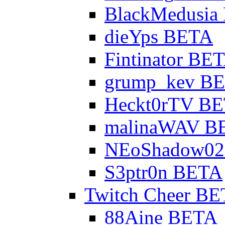
BlackMedusia
dieYps
BETA
Fintinator
BE
grump_kev
BE
Heckt0rTV
BE
malinaWAV
B
NEoShadow0
S3ptr0n
BETA
Twitch Cheer
BE
88Aine
BETA