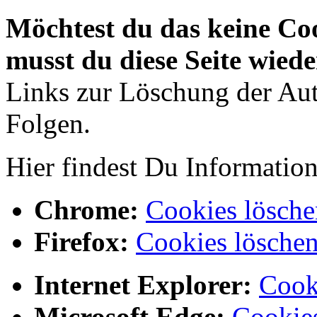
Möchtest du das keine Coo
musst du diese Seite wiede
Links zur Löschung der Au
Folgen.
Hier findest Du Informatio
Chrome:
Cookies lösche
Firefox:
Cookies lösche
Internet Explorer:
Cook
Microsoft Edge:
Cookie