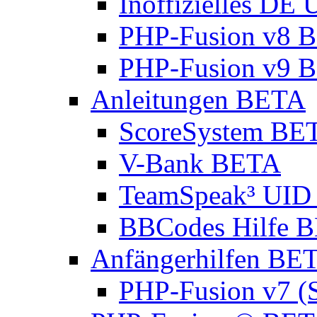
Inoffizielles DE
PHP-Fusion v8
B
PHP-Fusion v9
B
Anleitungen
BETA
ScoreSystem
BE
V-Bank
BETA
TeamSpeak³ UID
BBCodes Hilfe
B
Anfängerhilfen
BE
PHP-Fusion v7 (