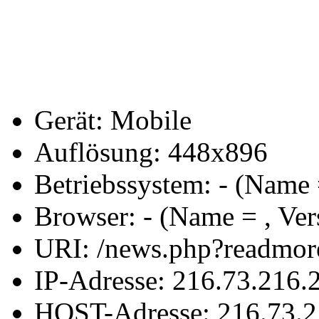
Gerät: Mobile
Auflösung:
448x896
Betriebssystem: - (Name =
Browser: - (Name = , Ver
URI: /news.php?readmo
IP-Adresse: 216.73.216.
HOST-Adresse: 216.73.2