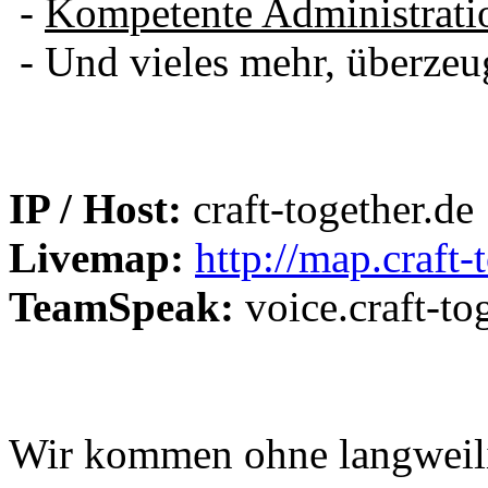
-
Kompetente Administrati
- Und vieles mehr, überzeug
IP / Host:
craft-together.de
Livemap:
http://map.craft-
TeamSpeak:
voice.craft-to
Wir kommen ohne langweili