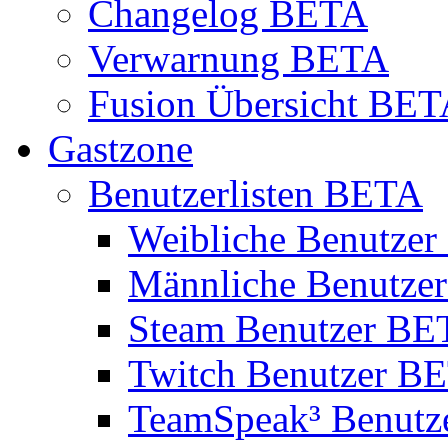
Changelog
BETA
Verwarnung
BETA
Fusion Übersicht
BET
Gastzone
Benutzerlisten
BETA
Weibliche Benutzer
Männliche Benutze
Steam Benutzer
BE
Twitch Benutzer
BE
TeamSpeak³ Benutz