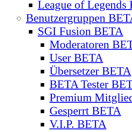
League of Legends 
Benutzergruppen
BET
SGI Fusion
BETA
Moderatoren
BE
User
BETA
Übersetzer
BETA
BETA Tester
BE
Premium Mitgli
Gesperrt
BETA
V.I.P.
BETA