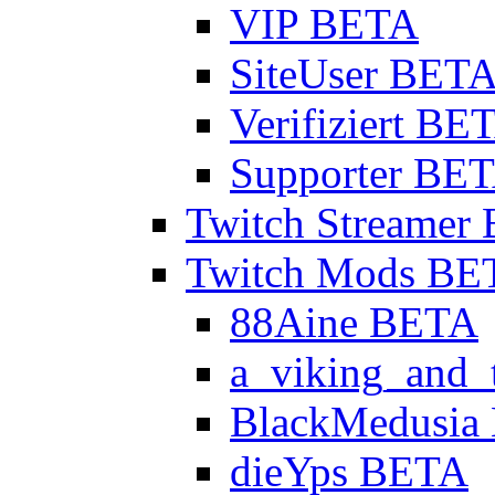
VIP
BETA
SiteUser
BET
Verifiziert
BE
Supporter
BE
Twitch Streamer
Twitch Mods
BE
88Aine
BETA
a_viking_and
BlackMedusia
dieYps
BETA