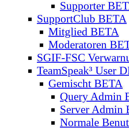
Supporter
BE
SupportClub
BETA
Mitglied
BETA
Moderatoren
BE
SGIF-FSC Verwarn
TeamSpeak³ User 
Gemischt
BETA
Query Admin
Server Admin
Normale Benu