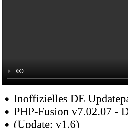
Inoffizielles DE Updatep
PHP-Fusion v7.02.07 - 
(Update: v1.6)