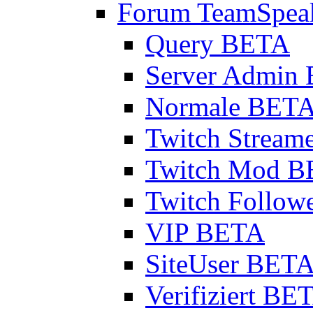
Forum TeamSpea
Query
BETA
Server Admin
Normale
BET
Twitch Stream
Twitch Mod
B
Twitch Follow
VIP
BETA
SiteUser
BET
Verifiziert
BE