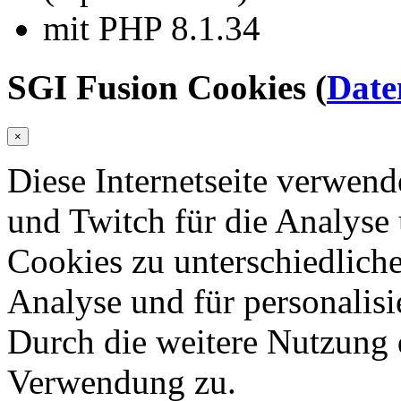
mit PHP 8.1.34
SGI Fusion Cookies (
Date
×
Diese Internetseite verwen
und Twitch für die Analyse 
Cookies zu unterschiedlich
Analyse und für personalisi
Durch die weitere Nutzung 
Verwendung zu.