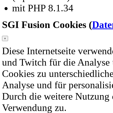
mit PHP 8.1.34
SGI Fusion Cookies (
Date
×
Diese Internetseite verwen
und Twitch für die Analyse 
Cookies zu unterschiedlich
Analyse und für personalisi
Durch die weitere Nutzung 
Verwendung zu.