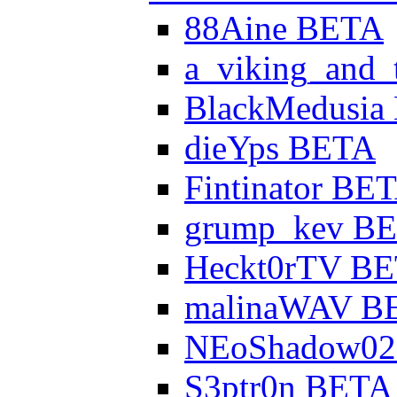
88Aine
BETA
a_viking_and
BlackMedusia
dieYps
BETA
Fintinator
BE
grump_kev
BE
Heckt0rTV
BE
malinaWAV
B
NEoShadow0
S3ptr0n
BETA