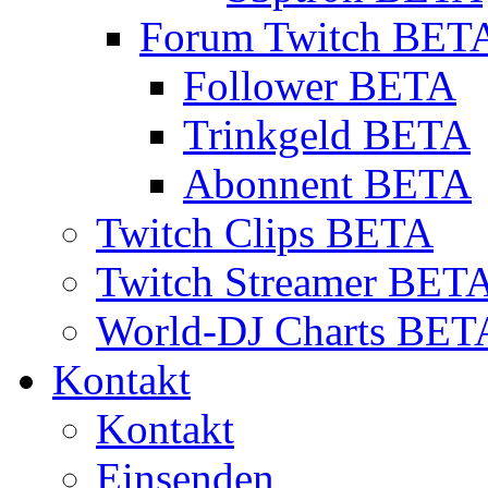
Forum Twitch
BET
Follower
BETA
Trinkgeld
BETA
Abonnent
BETA
Twitch Clips
BETA
Twitch Streamer
BET
World-DJ Charts
BET
Kontakt
Kontakt
Einsenden