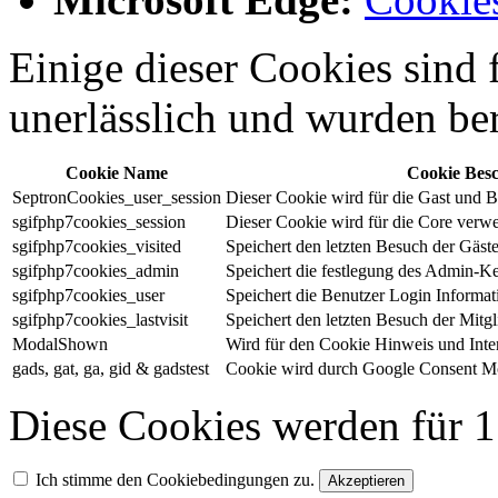
Einige dieser Cookies sind 
unerlässlich und wurden bere
Cookie Name
Cookie Bes
SeptronCookies_user_session
Dieser Cookie wird für die Gast und 
sgifphp7cookies_session
Dieser Cookie wird für die Core verwe
sgifphp7cookies_visited
Speichert den letzten Besuch der Gäste
sgifphp7cookies_admin
Speichert die festlegung des Admin-K
sgifphp7cookies_user
Speichert die Benutzer Login Informat
sgifphp7cookies_lastvisit
Speichert den letzten Besuch der Mitgl
ModalShown
Wird für den Cookie Hinweis und Inte
gads, gat, ga, gid & gadstest
Cookie wird durch Google Consent M
Diese Cookies werden für 1
Ich stimme den Cookiebedingungen zu.