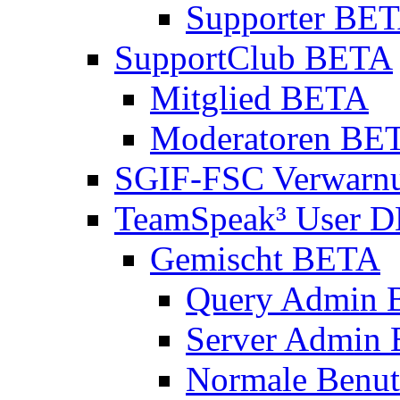
Supporter
BE
SupportClub
BETA
Mitglied
BETA
Moderatoren
BE
SGIF-FSC Verwarn
TeamSpeak³ User 
Gemischt
BETA
Query Admin
Server Admin
Normale Benu