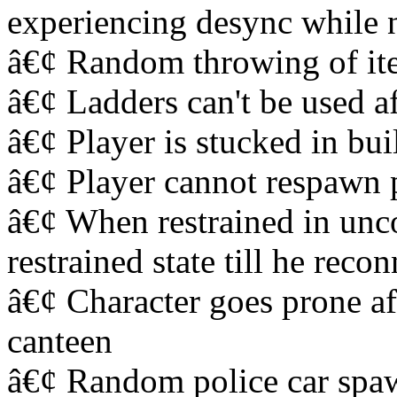
experiencing desync while n
â€¢ Random throwing of it
â€¢ Ladders can't be used a
â€¢ Player is stucked in bui
â€¢ Player cannot respawn
â€¢ When restrained in unco
restrained state till he recon
â€¢ Character goes prone aft
canteen
â€¢ Random police car spaw