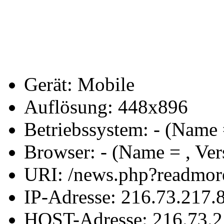
Gerät: Mobile
Auflösung:
448x896
Betriebssystem: - (Name =
Browser: - (Name = , Ver
URI: /news.php?readmo
IP-Adresse: 216.73.217.
HOST-Adresse: 216.73.2