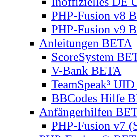
Inoffizielles DE
PHP-Fusion v8
B
PHP-Fusion v9
B
Anleitungen
BETA
ScoreSystem
BE
V-Bank
BETA
TeamSpeak³ UID
BBCodes Hilfe
B
Anfängerhilfen
BE
PHP-Fusion v7 (