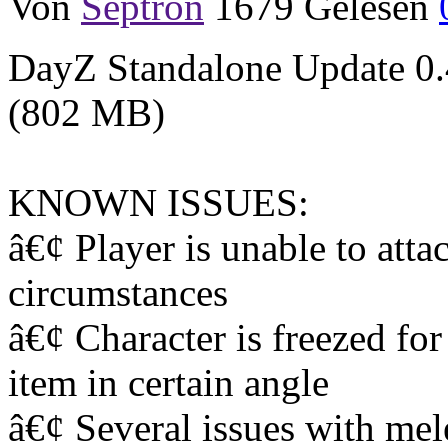
Von
Septron
1679 Gelesen
DayZ Standalone Update 0.
(802 MB)
KNOWN ISSUES:
â€¢ Player is unable to att
circumstances
â€¢ Character is freezed fo
item in certain angle
â€¢ Several issues with mele