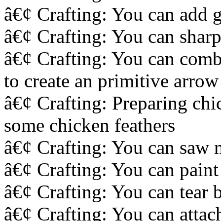
â€¢ Crafting: You can add g
â€¢ Crafting: You can shar
â€¢ Crafting: You can combi
to create an primitive arrow
â€¢ Crafting: Preparing chi
some chicken feathers
â€¢ Crafting: You can saw 
â€¢ Crafting: You can pain
â€¢ Crafting: You can tear 
â€¢ Crafting: You can atta