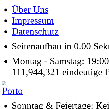
Über Uns
Impressum
Datenschutz
Seitenaufbau in 0.00 Se
Montag - Samstag: 19:00
111,944,321 eindeutige 
Sonntag & Feiertage: Ke