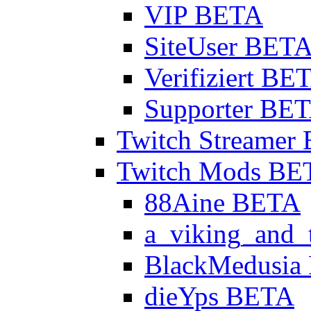
VIP
BETA
SiteUser
BET
Verifiziert
BE
Supporter
BE
Twitch Streamer
Twitch Mods
BE
88Aine
BETA
a_viking_and
BlackMedusia
dieYps
BETA