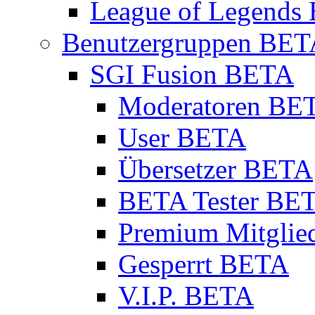
League of Legends 
Benutzergruppen
BET
SGI Fusion
BETA
Moderatoren
BE
User
BETA
Übersetzer
BETA
BETA Tester
BE
Premium Mitgli
Gesperrt
BETA
V.I.P.
BETA