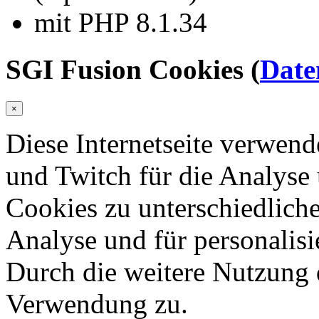
mit PHP 8.1.34
SGI Fusion Cookies (
Date
×
Diese Internetseite verwen
und Twitch für die Analyse 
Cookies zu unterschiedlich
Analyse und für personalisi
Durch die weitere Nutzung 
Verwendung zu.