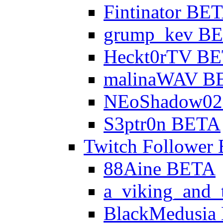
Fintinator
BE
grump_kev
BE
Heckt0rTV
BE
malinaWAV
B
NEoShadow0
S3ptr0n
BETA
Twitch Follower
88Aine
BETA
a_viking_and
BlackMedusia