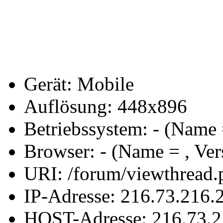
Gerät: Mobile
Auflösung:
448x896
Betriebssystem: - (Name =
Browser: - (Name = , Ver
URI: /forum/viewthread
IP-Adresse: 216.73.216.
HOST-Adresse: 216.73.2