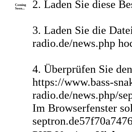
2. Laden Sie diese 
Coming
Soon...
3. Laden Sie die Date
radio.de/news.php h
4. Überprüfen Sie de
https://www.bass-sna
radio.de/news.php/s
Im Browserfenster sol
septron.de57f70a747