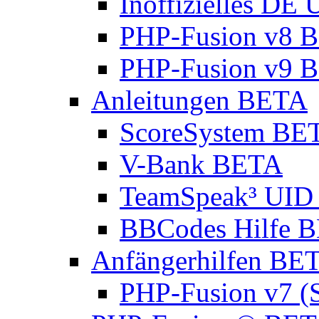
Inoffizielles DE
PHP-Fusion v8
B
PHP-Fusion v9
B
Anleitungen
BETA
ScoreSystem
BE
V-Bank
BETA
TeamSpeak³ UID
BBCodes Hilfe
B
Anfängerhilfen
BE
PHP-Fusion v7 (