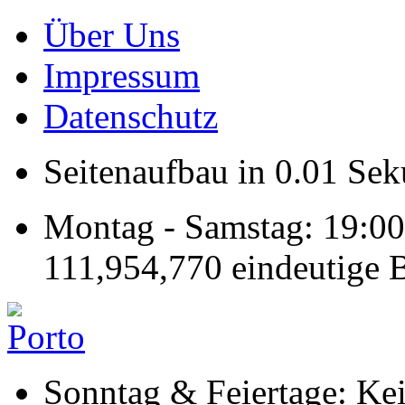
Über Uns
Impressum
Datenschutz
Seitenaufbau in 0.01 Se
Montag - Samstag: 19:00
111,954,770 eindeutige 
Sonntag & Feiertage: Ke