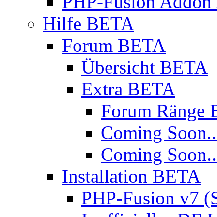
PHP-Fusion Addon
Hilfe
BETA
Forum
BETA
Übersicht
BETA
Extra
BETA
Forum Ränge
Coming Soon.
Coming Soon.
Installation
BETA
PHP-Fusion v7 (