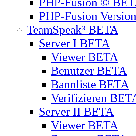
PHP-Fusion ©
BET
PHP-Fusion Versio
TeamSpeak³
BETA
Server I
BETA
Viewer
BETA
Benutzer
BETA
Bannliste
BETA
Verifizieren
BET
Server II
BETA
Viewer
BETA