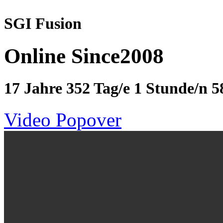
SGI Fusion
Online Since
2008
17
Jahre
352
Tag/e
1
Stunde/n
5
Video Popover