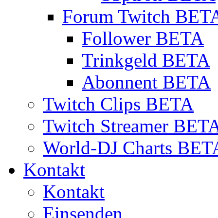
Forum Twitch
BET
Follower
BETA
Trinkgeld
BETA
Abonnent
BETA
Twitch Clips
BETA
Twitch Streamer
BET
World-DJ Charts
BET
Kontakt
Kontakt
Einsenden