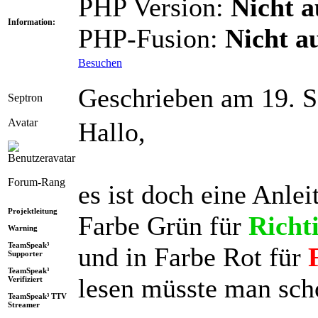
PHP Version:
Nicht a
Information:
PHP-Fusion:
Nicht a
Besuchen
Geschrieben am 19. 
Septron
Avatar
Hallo,
Forum-Rang
es ist doch eine Anle
Projektleitung
Farbe Grün für
Richt
Warning
TeamSpeak³
und in Farbe Rot für
Supporter
TeamSpeak³
lesen müsste man sc
Verifiziert
TeamSpeak³ TTV
Streamer