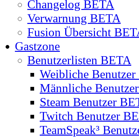
Changelog
BETA
Verwarnung
BETA
Fusion Übersicht
BET
Gastzone
Benutzerlisten
BETA
Weibliche Benutzer
Männliche Benutze
Steam Benutzer
BE
Twitch Benutzer
BE
TeamSpeak³ Benutz