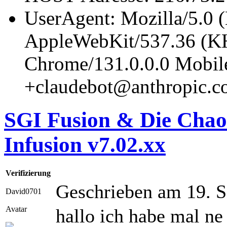
UserAgent: Mozilla/5.0 (
AppleWebKit/537.36 (K
Chrome/131.0.0.0 Mobile
+claudebot@anthropic.c
SGI Fusion & Die Chao
Infusion v7.02.xx
Verifizierung
Geschrieben am 19. 
David0701
Avatar
hallo ich habe mal ne