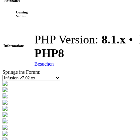
Platzhalter
Coming
Soon...
PHP Version:
8.1.x
•
Information:
PHP8
Besuchen
Springe ins Forum: