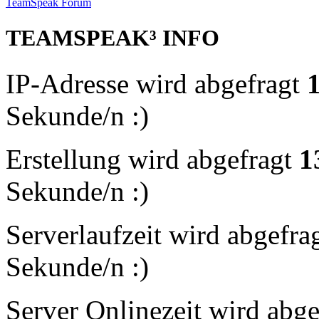
TeamSpeak Forum
TEAMSPEAK³ INFO
IP-Adresse wird abgefragt
Sekunde/n :)
Erstellung wird abgefragt
1
Sekunde/n :)
Serverlaufzeit wird abgefra
Sekunde/n :)
Server Onlinezeit wird abg