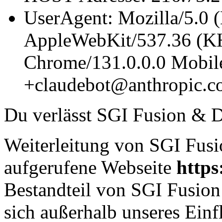
UserAgent: Mozilla/5.0 (
AppleWebKit/537.36 (K
Chrome/131.0.0.0 Mobile
+claudebot@anthropic.c
Du verlässt SGI Fusion & 
Weiterleitung von SGI Fus
aufgerufene Webseite
https
Bestandteil von SGI Fusion
sich außerhalb unseres Einfl