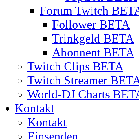
Forum Twitch
BET
Follower
BETA
Trinkgeld
BETA
Abonnent
BETA
Twitch Clips
BETA
Twitch Streamer
BET
World-DJ Charts
BET
Kontakt
Kontakt
Einsenden