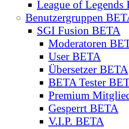
League of Legends 
Benutzergruppen
BET
SGI Fusion
BETA
Moderatoren
BE
User
BETA
Übersetzer
BETA
BETA Tester
BE
Premium Mitgli
Gesperrt
BETA
V.I.P.
BETA