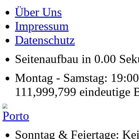
Über Uns
Impressum
Datenschutz
Seitenaufbau in 0.00 Se
Montag - Samstag: 19:00
111,999,799 eindeutige 
Sonntag & Feiertage: Ke