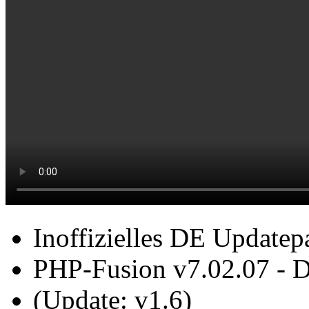
Inoffizielles DE Updatep
PHP-Fusion v7.02.07 - 
(Update: v1.6)