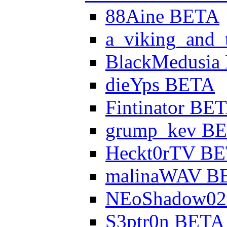
88Aine
BETA
a_viking_and
BlackMedusia
dieYps
BETA
Fintinator
BE
grump_kev
BE
Heckt0rTV
BE
malinaWAV
B
NEoShadow0
S3ptr0n
BETA