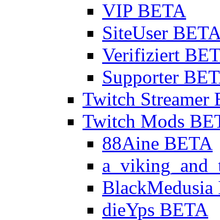
VIP
BETA
SiteUser
BET
Verifiziert
BE
Supporter
BE
Twitch Streamer
Twitch Mods
BE
88Aine
BETA
a_viking_and
BlackMedusia
dieYps
BETA