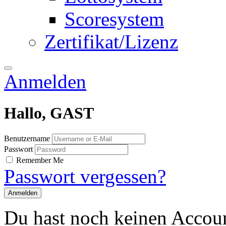
Scoresystem
Zertifikat/Lizenz
Anmelden
Hallo, GAST
Benutzername
Passwort
Remember Me
Passwort vergessen?
Du hast noch keinen Accou