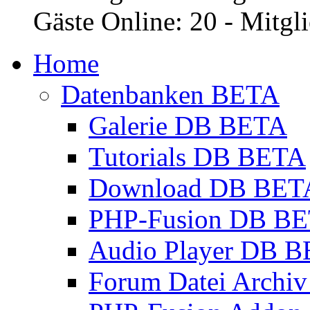
Gäste Online: 20 - Mitgli
Home
Datenbanken
BETA
Galerie DB
BETA
Tutorials DB
BETA
Download DB
BET
PHP-Fusion DB
BE
Audio Player DB
B
Forum Datei Archi