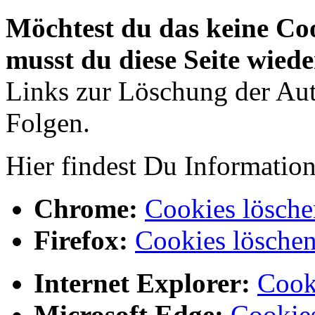
Möchtest du das keine Coo
musst du diese Seite wiede
Links zur Löschung der Au
Folgen.
Hier findest Du Informatio
Chrome:
Cookies lösche
Firefox:
Cookies lösche
Internet Explorer:
Cook
Microsoft Edge:
Cookie