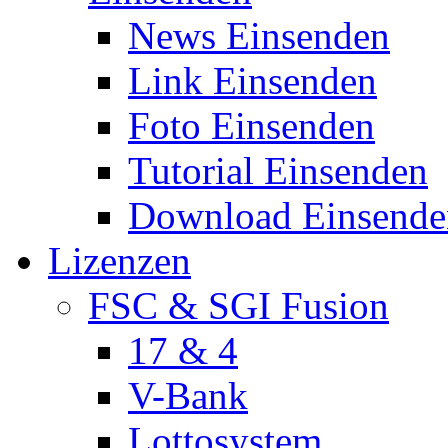
News Einsenden
Link Einsenden
Foto Einsenden
Tutorial Einsenden
Download Einsende
Lizenzen
FSC & SGI Fusion
17 & 4
V-Bank
Lottosystem