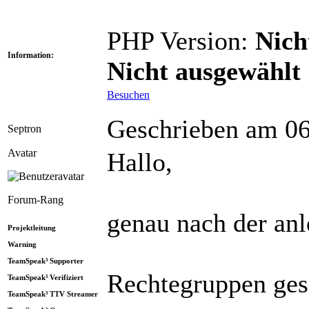
PHP Version:
Nich
Information:
Nicht ausgewählt
Besuchen
Geschrieben am 06
Septron
Avatar
Hallo,
Forum-Rang
genau nach der anl
Projektleitung
Warning
TeamSpeak³ Supporter
Rechtegruppen gese
TeamSpeak³ Verifiziert
TeamSpeak³ TTV Streamer