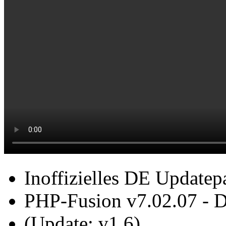
Inoffizielles DE Updatep
PHP-Fusion v7.02.07 - 
(Update: v1.6)