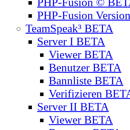
PHP-Fusion ©
BET
PHP-Fusion Versio
TeamSpeak³
BETA
Server I
BETA
Viewer
BETA
Benutzer
BETA
Bannliste
BETA
Verifizieren
BET
Server II
BETA
Viewer
BETA