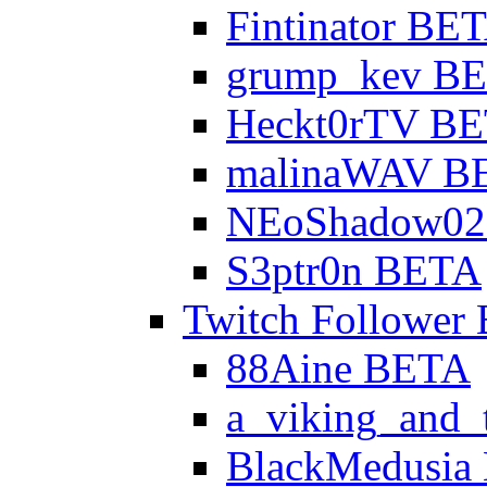
Fintinator
BE
grump_kev
BE
Heckt0rTV
BE
malinaWAV
B
NEoShadow0
S3ptr0n
BETA
Twitch Follower
88Aine
BETA
a_viking_and
BlackMedusia