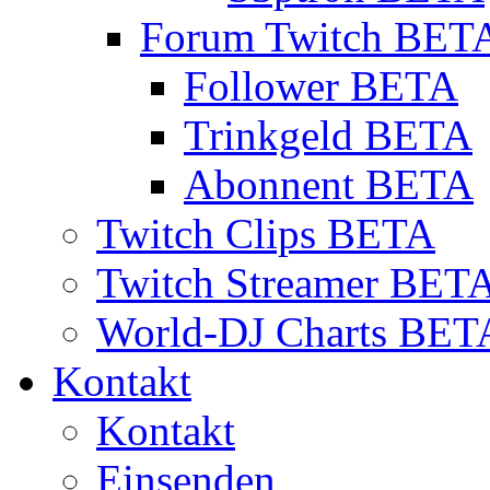
Forum Twitch
BET
Follower
BETA
Trinkgeld
BETA
Abonnent
BETA
Twitch Clips
BETA
Twitch Streamer
BET
World-DJ Charts
BET
Kontakt
Kontakt
Einsenden