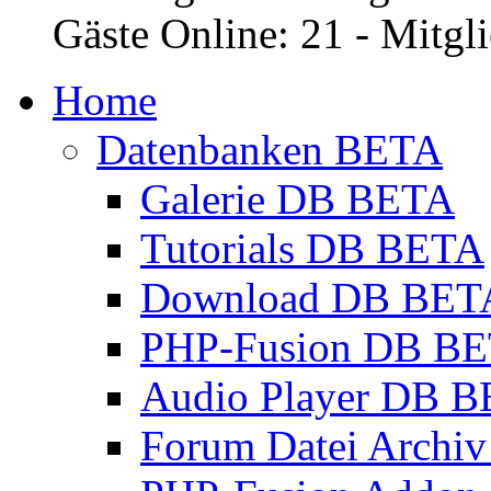
Gäste Online: 21 - Mitgli
Home
Datenbanken
BETA
Galerie DB
BETA
Tutorials DB
BETA
Download DB
BET
PHP-Fusion DB
BE
Audio Player DB
B
Forum Datei Archi