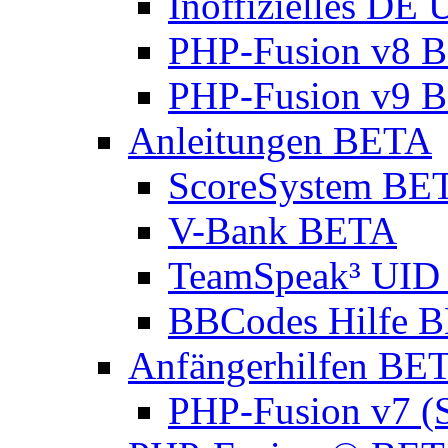
Inoffizielles DE
PHP-Fusion v8
B
PHP-Fusion v9
B
Anleitungen
BETA
ScoreSystem
BE
V-Bank
BETA
TeamSpeak³ UID
BBCodes Hilfe
B
Anfängerhilfen
BE
PHP-Fusion v7 (