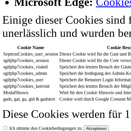
Microsoft Edge:
Cookie
Einige dieser Cookies sind 
unerlässlich und wurden bere
Cookie Name
Cookie Bes
SeptronCookies_user_session
Dieser Cookie wird für die Gast und 
sgifphp7cookies_session
Dieser Cookie wird für die Core verwe
sgifphp7cookies_visited
Speichert den letzten Besuch der Gäste
sgifphp7cookies_admin
Speichert die festlegung des Admin-K
sgifphp7cookies_user
Speichert die Benutzer Login Informat
sgifphp7cookies_lastvisit
Speichert den letzten Besuch der Mitgl
ModalShown
Wird für den Cookie Hinweis und Inte
gads, gat, ga, gid & gadstest
Cookie wird durch Google Consent M
Diese Cookies werden für 1
Ich stimme den Cookiebedingungen zu.