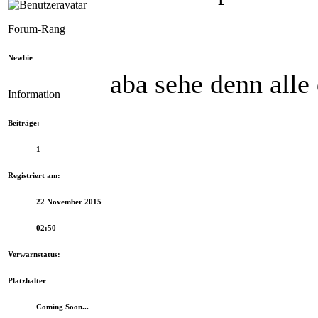
Forum-Rang
Newbie
aba sehe denn alle
Information
Beiträge:
1
Registriert am:
22 November 2015
02:50
Verwarnstatus:
Platzhalter
Coming Soon...