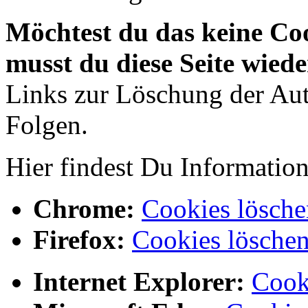
Möchtest du das keine Coo
musst du diese Seite wiede
Links zur Löschung der Au
Folgen.
Hier findest Du Informatio
Chrome:
Cookies lösche
Firefox:
Cookies lösche
Internet Explorer:
Cook