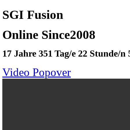
SGI Fusion
Online Since
2008
17
Jahre
351
Tag/e
22
Stunde/n
Video Popover