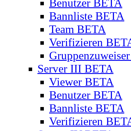
Benutzer
BETA
Bannliste
BETA
Team
BETA
Verifizieren
BET
Gruppenzuweise
Server III
BETA
Viewer
BETA
Benutzer
BETA
Bannliste
BETA
Verifizieren
BET