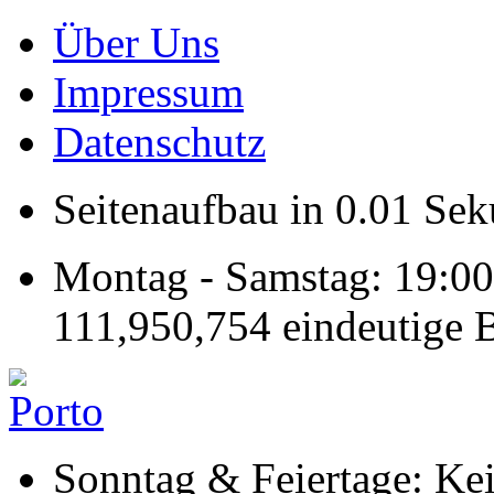
Über Uns
Impressum
Datenschutz
Seitenaufbau in 0.01 Se
Montag - Samstag: 19:00
111,950,754 eindeutige 
Sonntag & Feiertage: Ke