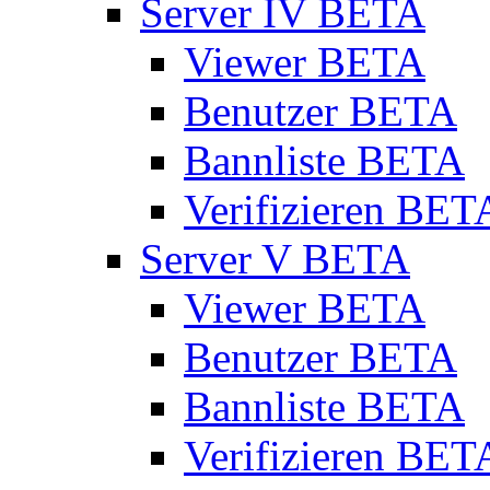
Server IV
BETA
Viewer
BETA
Benutzer
BETA
Bannliste
BETA
Verifizieren
BET
Server V
BETA
Viewer
BETA
Benutzer
BETA
Bannliste
BETA
Verifizieren
BET