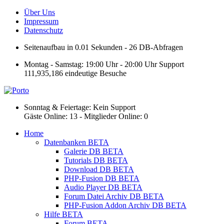
Über Uns
Impressum
Datenschutz
Seitenaufbau in 0.01 Sekunden - 26 DB-Abfragen
Montag - Samstag: 19:00 Uhr - 20:00 Uhr Support
111,935,186 eindeutige Besuche
Sonntag & Feiertage: Kein Support
Gäste Online: 13 - Mitglieder Online: 0
Home
Datenbanken
BETA
Galerie DB
BETA
Tutorials DB
BETA
Download DB
BETA
PHP-Fusion DB
BETA
Audio Player DB
BETA
Forum Datei Archiv DB
BETA
PHP-Fusion Addon Archiv DB
BETA
Hilfe
BETA
Forum
BETA