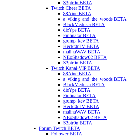
S3ptr0n
BETA
Twitch Cheer
BETA
88Aine
BETA
a_viking_and_the_woods
BETA
BlackMedusia
BETA
dieYps
BETA
Fintinator
BETA
grump_kev
BETA
Heckt0rTV
BETA
malinaWAV
BETA
NEoShadow02
BETA
S3ptr0n
BETA
Twitch Kanal-VIP
BETA
88Aine
BETA
a_viking_and_the_woods
BETA
BlackMedusia
BETA
dieYps
BETA
Fintinator
BETA
grump_kev
BETA
Heckt0rTV
BETA
malinaWAV
BETA
NEoShadow02
BETA
S3ptr0n
BETA
Forum Twitch
BETA
Follower
BETA