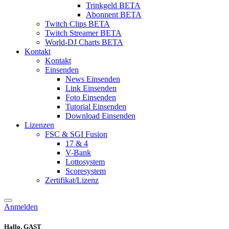
Trinkgeld
BETA
Abonnent
BETA
Twitch Clips
BETA
Twitch Streamer
BETA
World-DJ Charts
BETA
Kontakt
Kontakt
Einsenden
News Einsenden
Link Einsenden
Foto Einsenden
Tutorial Einsenden
Download Einsenden
Lizenzen
FSC & SGI Fusion
17 & 4
V-Bank
Lottosystem
Scoresystem
Zertifikat/Lizenz
Anmelden
Hallo, GAST