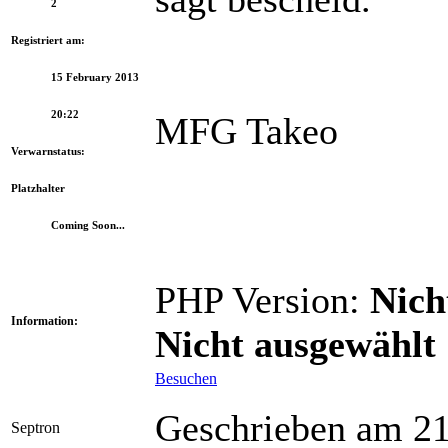
2
Registriert am:
15 February 2013
20:22
MFG Takeo
Verwarnstatus:
Platzhalter
Coming Soon...
PHP Version:
Nich
Information:
Nicht ausgewählt
Besuchen
Geschrieben am 21
Septron