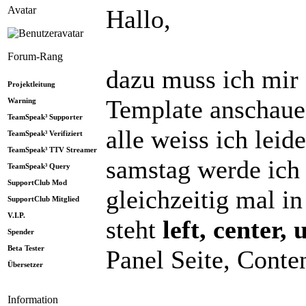
Avatar
Hallo,
Forum-Rang
dazu muss ich mir
Projektleitung
Template anschau
Warning
TeamSpeak³ Supporter
alle weiss ich leid
TeamSpeak³ Verifiziert
TeamSpeak³ TTV Streamer
samstag werde ich 
TeamSpeak³ Query
SupportClub Mod
gleichzeitig mal i
SupportClub Mitglied
V.I.P.
steht
left, center,
Spender
Beta Tester
Panel Seite, Conte
Übersetzer
Information