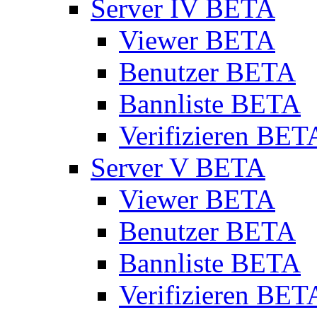
Server IV
BETA
Viewer
BETA
Benutzer
BETA
Bannliste
BETA
Verifizieren
BET
Server V
BETA
Viewer
BETA
Benutzer
BETA
Bannliste
BETA
Verifizieren
BET