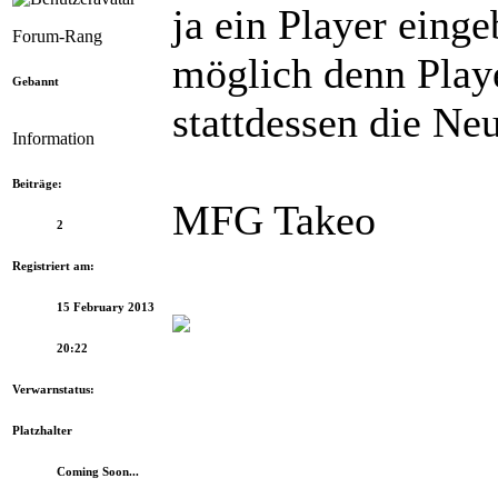
ja ein Player einge
Forum-Rang
möglich denn Play
Gebannt
stattdessen die N
Information
Beiträge:
MFG Takeo
2
Registriert am:
15 February 2013
20:22
Verwarnstatus:
Platzhalter
Coming Soon...