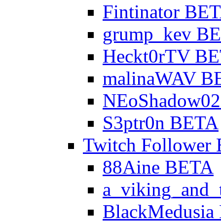
Fintinator
BE
grump_kev
BE
Heckt0rTV
BE
malinaWAV
B
NEoShadow0
S3ptr0n
BETA
Twitch Follower
88Aine
BETA
a_viking_and
BlackMedusia