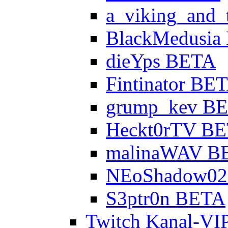
a_viking_and
BlackMedusia
dieYps
BETA
Fintinator
BE
grump_kev
BE
Heckt0rTV
BE
malinaWAV
B
NEoShadow0
S3ptr0n
BETA
Twitch Kanal-VI