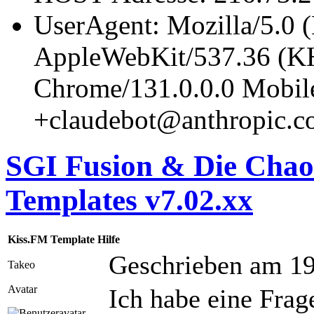
UserAgent: Mozilla/5.0 (
AppleWebKit/537.36 (K
Chrome/131.0.0.0 Mobile
+claudebot@anthropic.c
SGI Fusion & Die Chao
Templates v7.02.xx
Kiss.FM Template Hilfe
Geschrieben am 19
Takeo
Avatar
Ich habe eine Frag