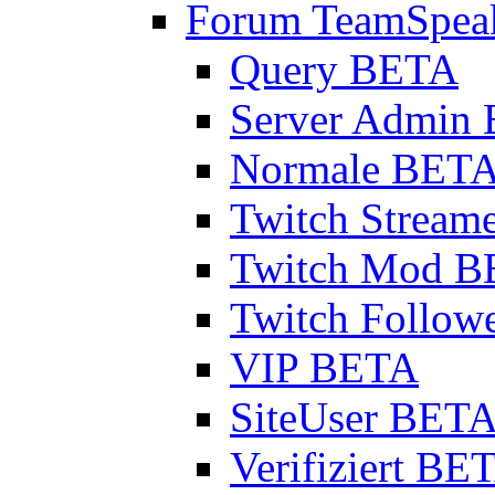
Forum TeamSpea
Query
BETA
Server Admin
Normale
BET
Twitch Stream
Twitch Mod
B
Twitch Follow
VIP
BETA
SiteUser
BET
Verifiziert
BE