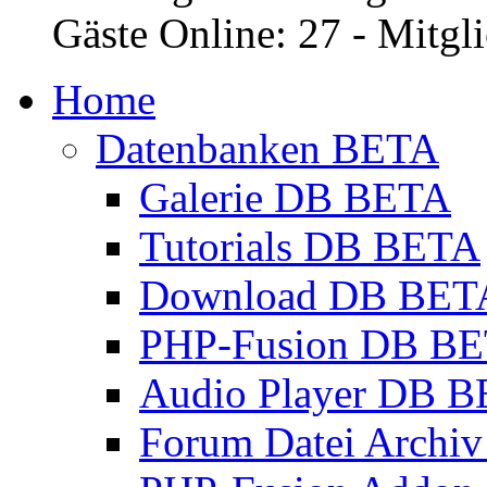
Gäste Online: 27 - Mitgli
Home
Datenbanken
BETA
Galerie DB
BETA
Tutorials DB
BETA
Download DB
BET
PHP-Fusion DB
BE
Audio Player DB
B
Forum Datei Archi