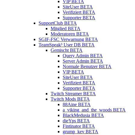
VIP
BETA
SiteUser
BETA
Verifiziert
BETA
Supporter
BETA
SupportClub
BETA
Mitglied
BETA
Moderatoren
BETA
SGIF-FSC Verwarnung
BETA
TeamSpeak³ User DB
BETA
Gemischt
BETA
Query Admin
BETA
Server Admin
BETA
Normale Benutzer
BETA
VIP
BETA
SiteUser
BETA
Verifiziert
BETA
Supporter
BETA
Twitch Streamer
BETA
Twitch Mods
BETA
88Aine
BETA
a_viking_and_the_woods
BETA
BlackMedusia
BETA
dieYps
BETA
Fintinator
BETA
grump_kev
BETA