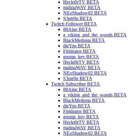
Heckt0rTV
BETA
malinaWAV
BETA
NEoShadow02
BETA
S3ptr0n
BETA
Twitch Follower
BETA
88Aine
BETA
a_viking_and_the_woods
BETA
BlackMedusia
BETA
dieYps
BETA
Fintinator
BETA
grump_kev
BETA
Heckt0rTV
BETA
malinaWAV
BETA
NEoShadow02
BETA
S3ptr0n
BETA
Twitch Subscriber
BETA
88Aine
BETA
a_viking_and_the_woods
BETA
BlackMedusia
BETA
dieYps
BETA
Fintinator
BETA
grump_kev
BETA
Heckt0rTV
BETA
malinaWAV
BETA
NEoShadow02
BETA