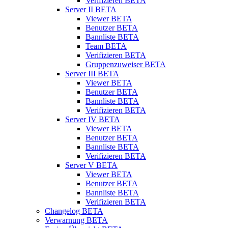
Verifizieren
BETA
Server II
BETA
Viewer
BETA
Benutzer
BETA
Bannliste
BETA
Team
BETA
Verifizieren
BETA
Gruppenzuweiser
BETA
Server III
BETA
Viewer
BETA
Benutzer
BETA
Bannliste
BETA
Verifizieren
BETA
Server IV
BETA
Viewer
BETA
Benutzer
BETA
Bannliste
BETA
Verifizieren
BETA
Server V
BETA
Viewer
BETA
Benutzer
BETA
Bannliste
BETA
Verifizieren
BETA
Changelog
BETA
Verwarnung
BETA