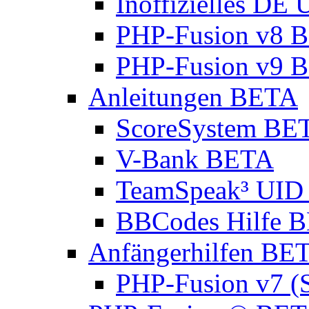
Inoffizielles DE
PHP-Fusion v8
B
PHP-Fusion v9
B
Anleitungen
BETA
ScoreSystem
BE
V-Bank
BETA
TeamSpeak³ UID
BBCodes Hilfe
B
Anfängerhilfen
BE
PHP-Fusion v7 (