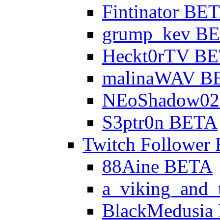
Fintinator
BE
grump_kev
BE
Heckt0rTV
BE
malinaWAV
B
NEoShadow0
S3ptr0n
BETA
Twitch Follower
88Aine
BETA
a_viking_and
BlackMedusia