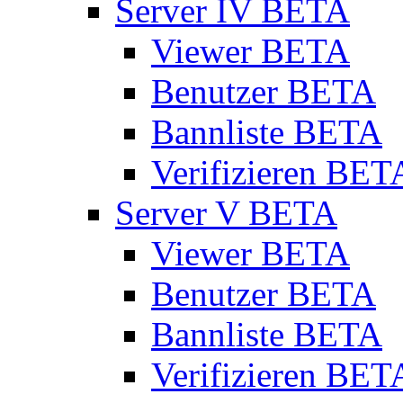
Server IV
BETA
Viewer
BETA
Benutzer
BETA
Bannliste
BETA
Verifizieren
BET
Server V
BETA
Viewer
BETA
Benutzer
BETA
Bannliste
BETA
Verifizieren
BET