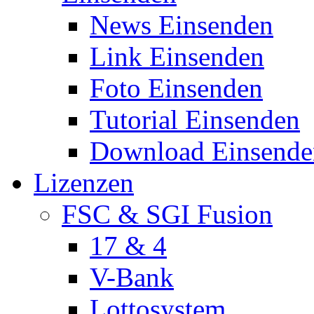
News Einsenden
Link Einsenden
Foto Einsenden
Tutorial Einsenden
Download Einsende
Lizenzen
FSC & SGI Fusion
17 & 4
V-Bank
Lottosystem