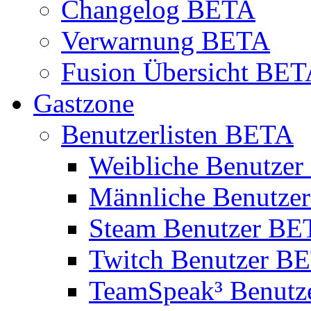
Changelog
BETA
Verwarnung
BETA
Fusion Übersicht
BET
Gastzone
Benutzerlisten
BETA
Weibliche Benutzer
Männliche Benutze
Steam Benutzer
BE
Twitch Benutzer
BE
TeamSpeak³ Benutz