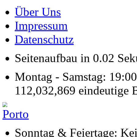
Über Uns
Impressum
Datenschutz
Seitenaufbau in 0.02 Se
Montag - Samstag: 19:00
112,032,869 eindeutige 
Sonntag & Feiertage: Ke