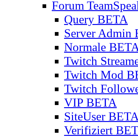
Forum TeamSpea
Query
BETA
Server Admin
Normale
BET
Twitch Stream
Twitch Mod
B
Twitch Follow
VIP
BETA
SiteUser
BET
Verifiziert
BE