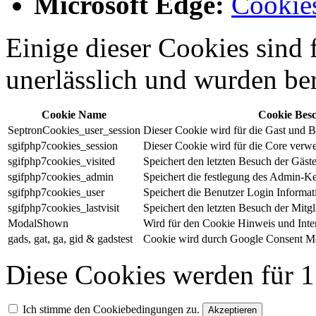
Microsoft Edge:
Cookie
Einige dieser Cookies sind 
unerlässlich und wurden bere
Cookie Name
Cookie Bes
SeptronCookies_user_session
Dieser Cookie wird für die Gast und 
sgifphp7cookies_session
Dieser Cookie wird für die Core verwe
sgifphp7cookies_visited
Speichert den letzten Besuch der Gäste
sgifphp7cookies_admin
Speichert die festlegung des Admin-K
sgifphp7cookies_user
Speichert die Benutzer Login Informat
sgifphp7cookies_lastvisit
Speichert den letzten Besuch der Mitgl
ModalShown
Wird für den Cookie Hinweis und Inte
gads, gat, ga, gid & gadstest
Cookie wird durch Google Consent M
Diese Cookies werden für 1
Ich stimme den Cookiebedingungen zu.