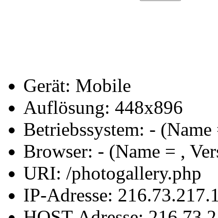
Gerät: Mobile
Auflösung:
448x896
Betriebssystem: - (Name =
Browser: - (Name = , Ver
URI: /photogallery.php
IP-Adresse: 216.73.217.
HOST-Adresse: 216.73.2