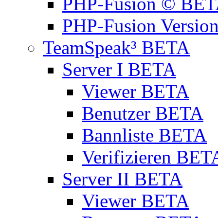
PHP-Fusion ©
BET
PHP-Fusion Versio
TeamSpeak³
BETA
Server I
BETA
Viewer
BETA
Benutzer
BETA
Bannliste
BETA
Verifizieren
BET
Server II
BETA
Viewer
BETA