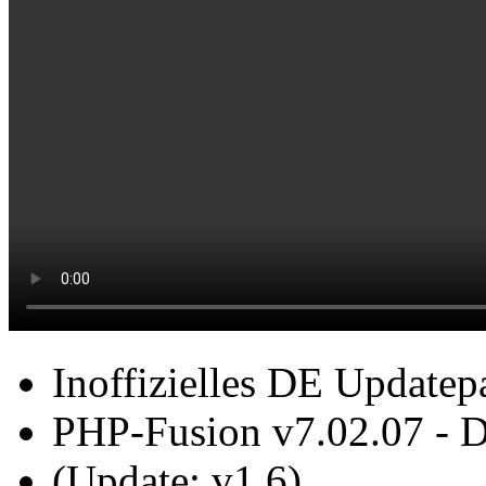
Inoffizielles DE Updatep
PHP-Fusion v7.02.07 - 
(Update: v1.6)