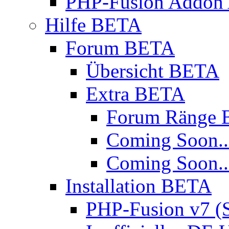
PHP-Fusion Addon
Hilfe
BETA
Forum
BETA
Übersicht
BETA
Extra
BETA
Forum Ränge
Coming Soon.
Coming Soon.
Installation
BETA
PHP-Fusion v7 (