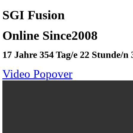
SGI Fusion
Online Since
2008
17
Jahre
354
Tag/e
22
Stunde/n
Video Popover