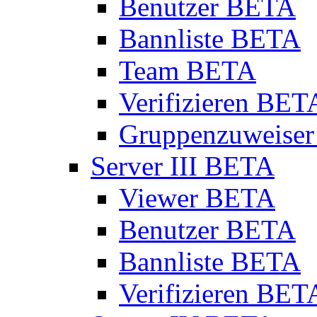
Benutzer
BETA
Bannliste
BETA
Team
BETA
Verifizieren
BET
Gruppenzuweise
Server III
BETA
Viewer
BETA
Benutzer
BETA
Bannliste
BETA
Verifizieren
BET