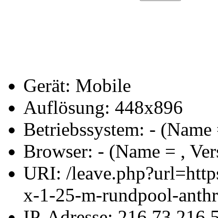
Gerät: Mobile
Auflösung:
448x896
Betriebssystem: - (Name =
Browser: - (Name = , Ver
URI: /leave.php?url=http
x-1-25-m-rundpool-anthr
IP-Adresse: 216.73.216.