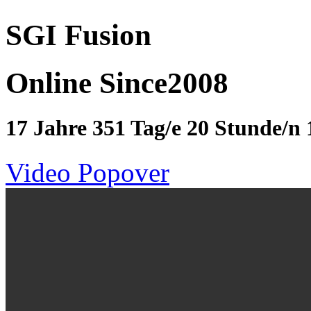
SGI Fusion
Online Since
2008
17
Jahre
351
Tag/e
20
Stunde/n
Video Popover