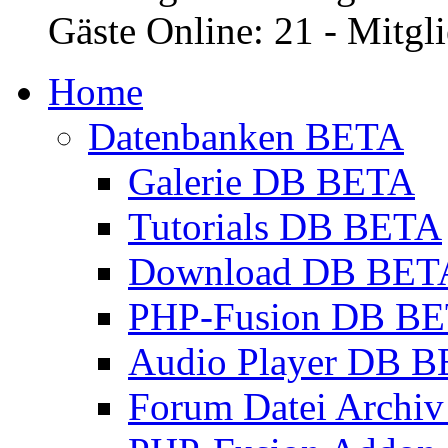
Gäste Online: 21 - Mitgli
Home
Datenbanken
BETA
Galerie DB
BETA
Tutorials DB
BETA
Download DB
BET
PHP-Fusion DB
BE
Audio Player DB
B
Forum Datei Archi