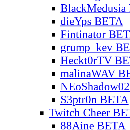
BlackMedusia
dieYps
BETA
Fintinator
BE
grump_kev
BE
Heckt0rTV
BE
malinaWAV
B
NEoShadow0
S3ptr0n
BETA
Twitch Cheer
BE
88Aine
BETA