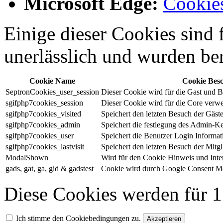
Microsoft Edge:
Cookie
Einige dieser Cookies sind 
unerlässlich und wurden bere
Cookie Name
Cookie Bes
SeptronCookies_user_session
Dieser Cookie wird für die Gast und 
sgifphp7cookies_session
Dieser Cookie wird für die Core verwe
sgifphp7cookies_visited
Speichert den letzten Besuch der Gäste
sgifphp7cookies_admin
Speichert die festlegung des Admin-K
sgifphp7cookies_user
Speichert die Benutzer Login Informat
sgifphp7cookies_lastvisit
Speichert den letzten Besuch der Mitgl
ModalShown
Wird für den Cookie Hinweis und Inte
gads, gat, ga, gid & gadstest
Cookie wird durch Google Consent M
Diese Cookies werden für 1
Ich stimme den Cookiebedingungen zu.