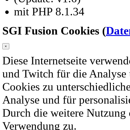
mit PHP 8.1.34
SGI Fusion Cookies (
Date
×
Diese Internetseite verwen
und Twitch für die Analyse 
Cookies zu unterschiedlich
Analyse und für personalisi
Durch die weitere Nutzung 
Verwendung zu.