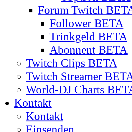
Forum Twitch
BET
Follower
BETA
Trinkgeld
BETA
Abonnent
BETA
Twitch Clips
BETA
Twitch Streamer
BET
World-DJ Charts
BET
Kontakt
Kontakt
Einsenden