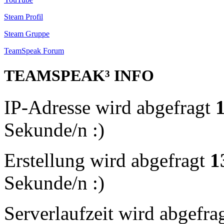
Steam Profil
Steam Gruppe
TeamSpeak Forum
TEAMSPEAK³ INFO
IP-Adresse wird abgefragt
Sekunde/n :)
Erstellung wird abgefragt
1
Sekunde/n :)
Serverlaufzeit wird abgefra