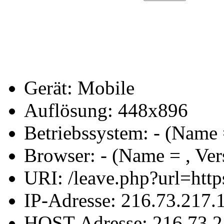
Gerät: Mobile
Auflösung:
448x896
Betriebssystem: - (Name =
Browser: - (Name = , Ver
URI: /leave.php?url=htt
IP-Adresse: 216.73.217.
HOST-Adresse: 216.73.2