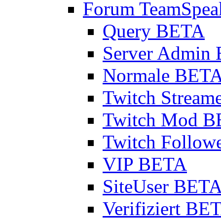
Forum TeamSpea
Query
BETA
Server Admin
Normale
BET
Twitch Stream
Twitch Mod
B
Twitch Follow
VIP
BETA
SiteUser
BET
Verifiziert
BE