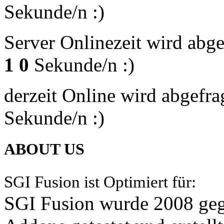
Sekunde/n :)
Server Onlinezeit wird abg
1
0
Sekunde/n :)
derzeit Online wird abgefr
Sekunde/n :)
ABOUT US
SGI Fusion
ist Optimiert für:
SGI Fusion wurde 2008 geg