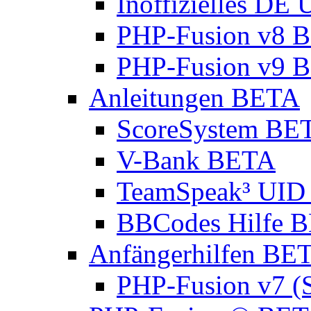
Inoffizielles DE
PHP-Fusion v8
B
PHP-Fusion v9
B
Anleitungen
BETA
ScoreSystem
BE
V-Bank
BETA
TeamSpeak³ UID
BBCodes Hilfe
B
Anfängerhilfen
BE
PHP-Fusion v7 (