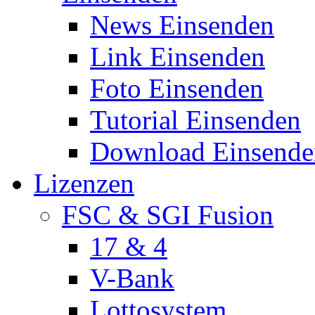
News Einsenden
Link Einsenden
Foto Einsenden
Tutorial Einsenden
Download Einsende
Lizenzen
FSC & SGI Fusion
17 & 4
V-Bank
Lottosystem