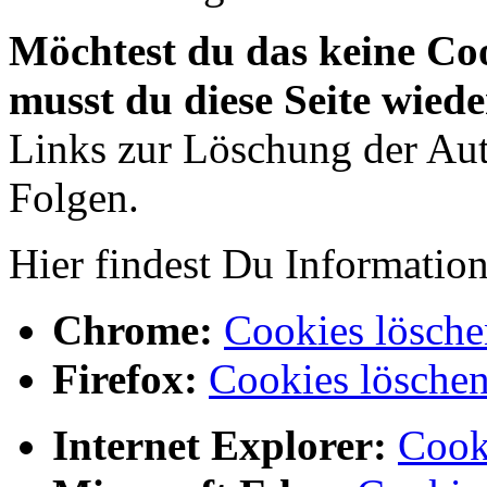
Möchtest du das keine Coo
musst du diese Seite wiede
Links zur Löschung der Au
Folgen.
Hier findest Du Informatio
Chrome:
Cookies lösche
Firefox:
Cookies lösche
Internet Explorer:
Cook