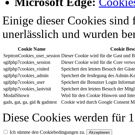
Microsoft Edge:
Cookie
Einige dieser Cookies sind 
unerlässlich und wurden bere
Cookie Name
Cookie Bes
SeptronCookies_user_session
Dieser Cookie wird für die Gast und 
sgifphp7cookies_session
Dieser Cookie wird für die Core verwe
sgifphp7cookies_visited
Speichert den letzten Besuch der Gäste
sgifphp7cookies_admin
Speichert die festlegung des Admin-K
sgifphp7cookies_user
Speichert die Benutzer Login Informat
sgifphp7cookies_lastvisit
Speichert den letzten Besuch der Mitgl
ModalShown
Wird für den Cookie Hinweis und Inte
gads, gat, ga, gid & gadstest
Cookie wird durch Google Consent M
Diese Cookies werden für 1
Ich stimme den Cookiebedingungen zu.