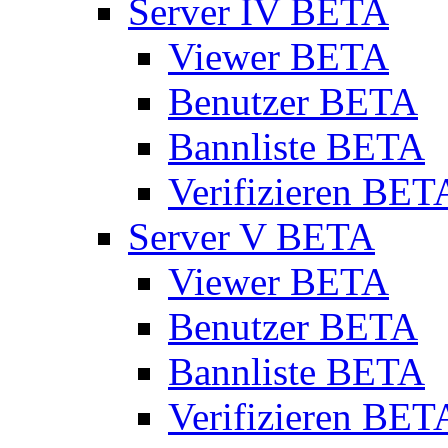
Server IV
BETA
Viewer
BETA
Benutzer
BETA
Bannliste
BETA
Verifizieren
BET
Server V
BETA
Viewer
BETA
Benutzer
BETA
Bannliste
BETA
Verifizieren
BET