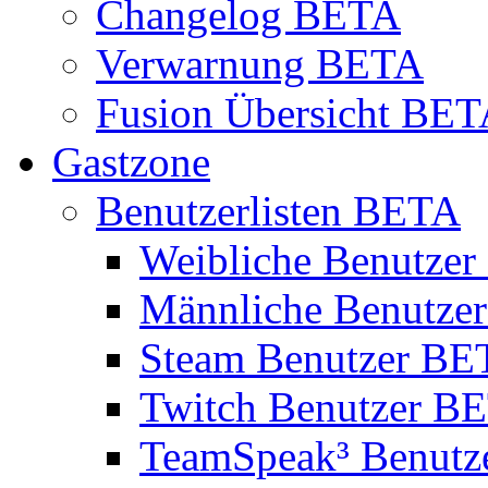
Changelog
BETA
Verwarnung
BETA
Fusion Übersicht
BET
Gastzone
Benutzerlisten
BETA
Weibliche Benutzer
Männliche Benutze
Steam Benutzer
BE
Twitch Benutzer
BE
TeamSpeak³ Benutz