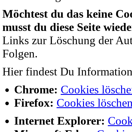
Möchtest du das keine Coo
musst du diese Seite wiede
Links zur Löschung der Au
Folgen.
Hier findest Du Informatio
Chrome:
Cookies lösche
Firefox:
Cookies lösche
Internet Explorer:
Cook