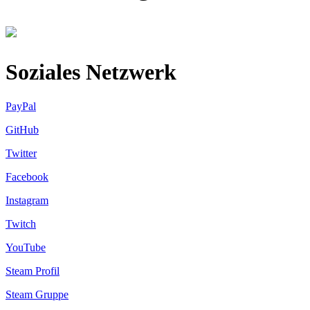
Soziales Netzwerk
PayPal
GitHub
Twitter
Facebook
Instagram
Twitch
YouTube
Steam Profil
Steam Gruppe