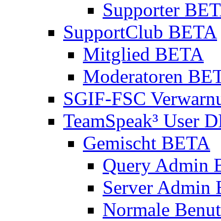
Supporter
BE
SupportClub
BETA
Mitglied
BETA
Moderatoren
BE
SGIF-FSC Verwarn
TeamSpeak³ User 
Gemischt
BETA
Query Admin
Server Admin
Normale Benu