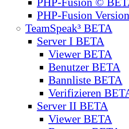
PHP-Fusion ©
BET
PHP-Fusion Versio
TeamSpeak³
BETA
Server I
BETA
Viewer
BETA
Benutzer
BETA
Bannliste
BETA
Verifizieren
BET
Server II
BETA
Viewer
BETA