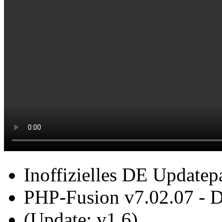
Inoffizielles DE Updatep
PHP-Fusion v7.02.07 - 
(Update: v1.6)