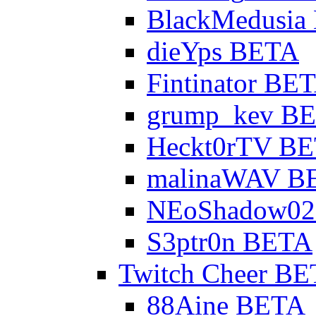
BlackMedusia
dieYps
BETA
Fintinator
BE
grump_kev
BE
Heckt0rTV
BE
malinaWAV
B
NEoShadow0
S3ptr0n
BETA
Twitch Cheer
BE
88Aine
BETA