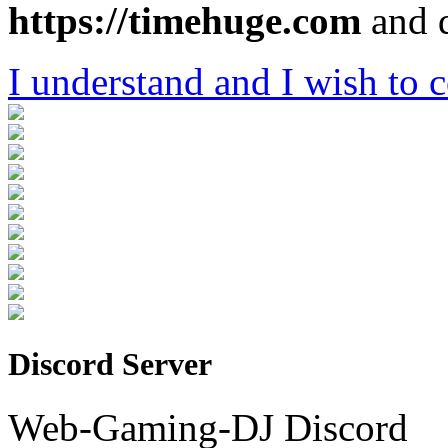
https://timehuge.com
and d
I understand and I wish to 
Discord Server
Web-Gaming-DJ Discord