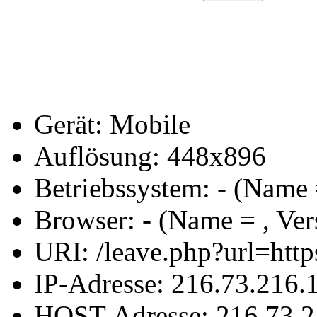
Gerät: Mobile
Auflösung:
448x896
Betriebssystem: - (Name =
Browser: - (Name = , Ver
URI: /leave.php?url=htt
IP-Adresse: 216.73.216.
HOST-Adresse: 216.73.2