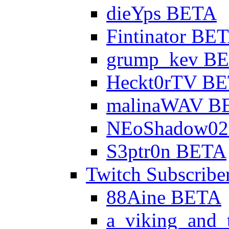
dieYps
BETA
Fintinator
BE
grump_kev
BE
Heckt0rTV
BE
malinaWAV
B
NEoShadow0
S3ptr0n
BETA
Twitch Subscribe
88Aine
BETA
a_viking_and