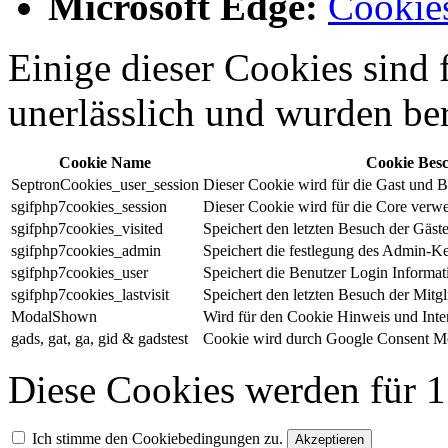
Microsoft Edge:
Cookie
Einige dieser Cookies sind 
unerlässlich und wurden bere
Cookie Name
Cookie Bes
SeptronCookies_user_session
Dieser Cookie wird für die Gast und 
sgifphp7cookies_session
Dieser Cookie wird für die Core verwe
sgifphp7cookies_visited
Speichert den letzten Besuch der Gäste
sgifphp7cookies_admin
Speichert die festlegung des Admin-K
sgifphp7cookies_user
Speichert die Benutzer Login Informat
sgifphp7cookies_lastvisit
Speichert den letzten Besuch der Mitgl
ModalShown
Wird für den Cookie Hinweis und Inte
gads, gat, ga, gid & gadstest
Cookie wird durch Google Consent M
Diese Cookies werden für 1
Ich stimme den Cookiebedingungen zu.