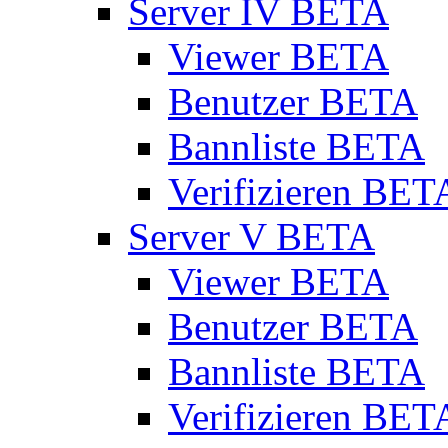
Server IV
BETA
Viewer
BETA
Benutzer
BETA
Bannliste
BETA
Verifizieren
BET
Server V
BETA
Viewer
BETA
Benutzer
BETA
Bannliste
BETA
Verifizieren
BET