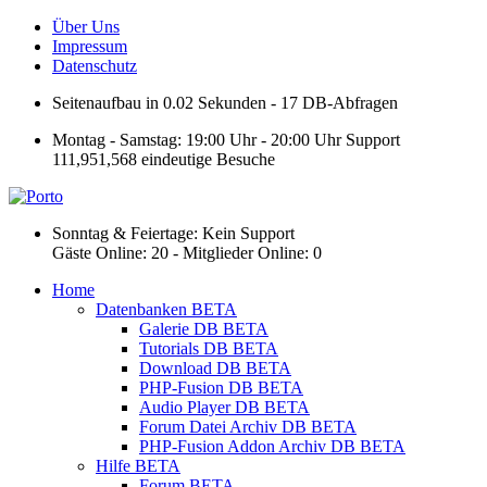
Über Uns
Impressum
Datenschutz
Seitenaufbau in 0.02 Sekunden - 17 DB-Abfragen
Montag - Samstag: 19:00 Uhr - 20:00 Uhr Support
111,951,568 eindeutige Besuche
Sonntag & Feiertage: Kein Support
Gäste Online: 20 - Mitglieder Online: 0
Home
Datenbanken
BETA
Galerie DB
BETA
Tutorials DB
BETA
Download DB
BETA
PHP-Fusion DB
BETA
Audio Player DB
BETA
Forum Datei Archiv DB
BETA
PHP-Fusion Addon Archiv DB
BETA
Hilfe
BETA
Forum
BETA