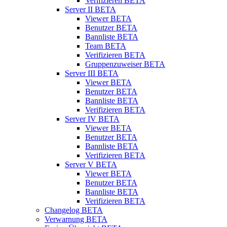
Verifizieren
BETA
Server II
BETA
Viewer
BETA
Benutzer
BETA
Bannliste
BETA
Team
BETA
Verifizieren
BETA
Gruppenzuweiser
BETA
Server III
BETA
Viewer
BETA
Benutzer
BETA
Bannliste
BETA
Verifizieren
BETA
Server IV
BETA
Viewer
BETA
Benutzer
BETA
Bannliste
BETA
Verifizieren
BETA
Server V
BETA
Viewer
BETA
Benutzer
BETA
Bannliste
BETA
Verifizieren
BETA
Changelog
BETA
Verwarnung
BETA