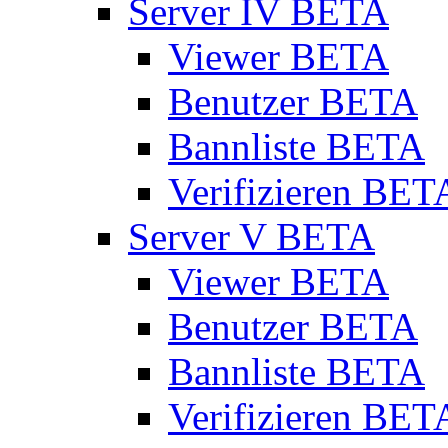
Server IV
BETA
Viewer
BETA
Benutzer
BETA
Bannliste
BETA
Verifizieren
BET
Server V
BETA
Viewer
BETA
Benutzer
BETA
Bannliste
BETA
Verifizieren
BET