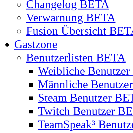
Changelog
BETA
Verwarnung
BETA
Fusion Übersicht
BET
Gastzone
Benutzerlisten
BETA
Weibliche Benutzer
Männliche Benutze
Steam Benutzer
BE
Twitch Benutzer
BE
TeamSpeak³ Benutz