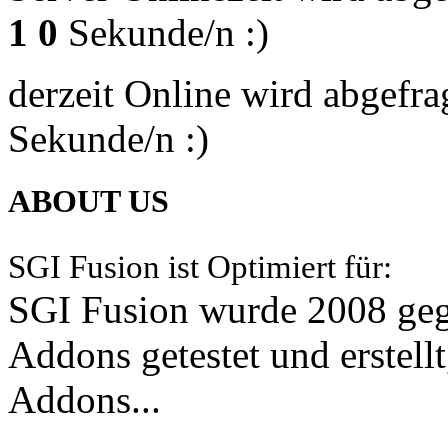
1
0
Sekunde/n :)
derzeit Online wird abgefr
Sekunde/n :)
ABOUT US
SGI Fusion
ist Optimiert für:
SGI Fusion wurde 2008 geg
Addons getestet und erstell
Addons...