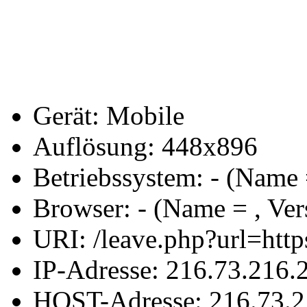
Gerät: Mobile
Auflösung:
448x896
Betriebssystem: - (Name =
Browser: - (Name = , Ver
URI: /leave.php?url=https
IP-Adresse: 216.73.216.
HOST-Adresse: 216.73.2