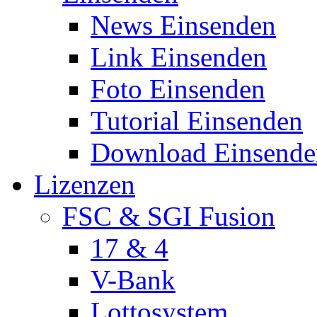
News Einsenden
Link Einsenden
Foto Einsenden
Tutorial Einsenden
Download Einsende
Lizenzen
FSC & SGI Fusion
17 & 4
V-Bank
Lottosystem