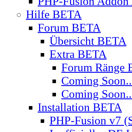
PHP-Fusion Addon
Hilfe
BETA
Forum
BETA
Übersicht
BETA
Extra
BETA
Forum Ränge
Coming Soon.
Coming Soon.
Installation
BETA
PHP-Fusion v7 (