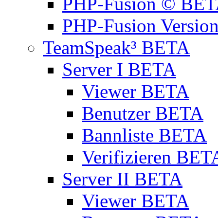
PHP-Fusion ©
BET
PHP-Fusion Versio
TeamSpeak³
BETA
Server I
BETA
Viewer
BETA
Benutzer
BETA
Bannliste
BETA
Verifizieren
BET
Server II
BETA
Viewer
BETA