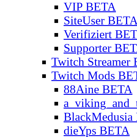
VIP
BETA
SiteUser
BET
Verifiziert
BE
Supporter
BE
Twitch Streamer
Twitch Mods
BE
88Aine
BETA
a_viking_and
BlackMedusia
dieYps
BETA