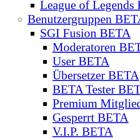
League of Legends 
Benutzergruppen
BET
SGI Fusion
BETA
Moderatoren
BE
User
BETA
Übersetzer
BETA
BETA Tester
BE
Premium Mitgli
Gesperrt
BETA
V.I.P.
BETA