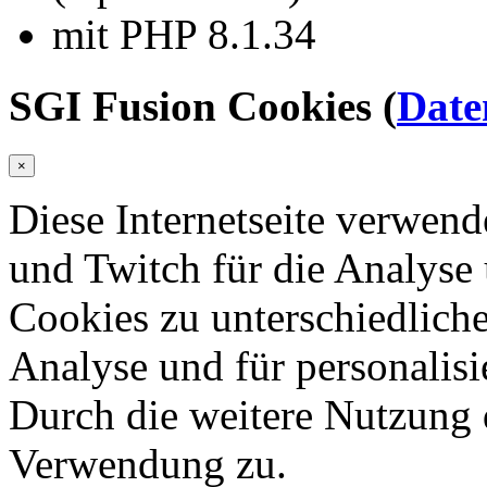
mit PHP 8.1.34
SGI Fusion Cookies (
Date
×
Diese Internetseite verwen
und Twitch für die Analyse 
Cookies zu unterschiedlich
Analyse und für personalisi
Durch die weitere Nutzung 
Verwendung zu.