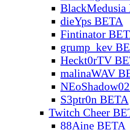
BlackMedusia
dieYps
BETA
Fintinator
BE
grump_kev
BE
Heckt0rTV
BE
malinaWAV
B
NEoShadow0
S3ptr0n
BETA
Twitch Cheer
BE
88Aine
BETA