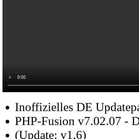
Inoffizielles DE Updatep
PHP-Fusion v7.02.07 - 
(Update: v1.6)