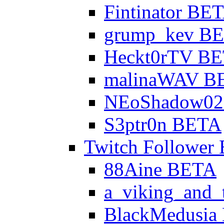
Fintinator
BE
grump_kev
BE
Heckt0rTV
BE
malinaWAV
B
NEoShadow0
S3ptr0n
BETA
Twitch Follower
88Aine
BETA
a_viking_and
BlackMedusia