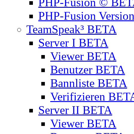
PHP-Fusion ©
BET
PHP-Fusion Versio
TeamSpeak³
BETA
Server I
BETA
Viewer
BETA
Benutzer
BETA
Bannliste
BETA
Verifizieren
BET
Server II
BETA
Viewer
BETA