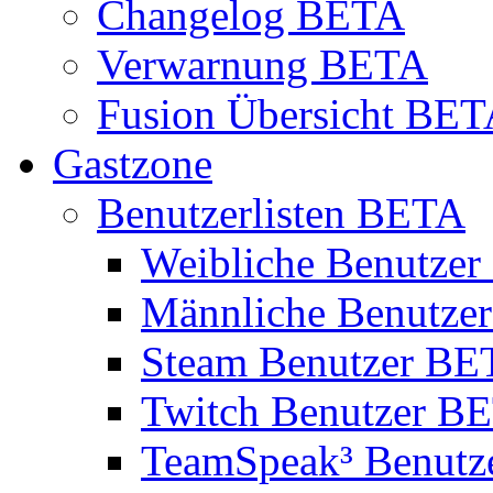
Changelog
BETA
Verwarnung
BETA
Fusion Übersicht
BET
Gastzone
Benutzerlisten
BETA
Weibliche Benutzer
Männliche Benutze
Steam Benutzer
BE
Twitch Benutzer
BE
TeamSpeak³ Benutz