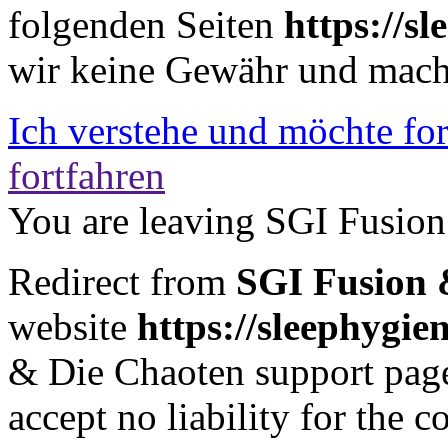
folgenden Seiten
https://s
wir keine Gewähr und mache
Ich verstehe und möchte for
fortfahren
You are leaving SGI Fusio
Redirect from
SGI Fusion 
website
https://sleephygie
& Die Chaoten support page
accept no liability for the 