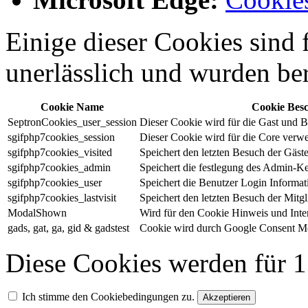
Einige dieser Cookies sind 
unerlässlich und wurden bere
Cookie Name
Cookie Bes
SeptronCookies_user_session
Dieser Cookie wird für die Gast und 
sgifphp7cookies_session
Dieser Cookie wird für die Core verwe
sgifphp7cookies_visited
Speichert den letzten Besuch der Gäste
sgifphp7cookies_admin
Speichert die festlegung des Admin-K
sgifphp7cookies_user
Speichert die Benutzer Login Informat
sgifphp7cookies_lastvisit
Speichert den letzten Besuch der Mitgl
ModalShown
Wird für den Cookie Hinweis und Inte
gads, gat, ga, gid & gadstest
Cookie wird durch Google Consent M
Diese Cookies werden für 1
Ich stimme den Cookiebedingungen zu.