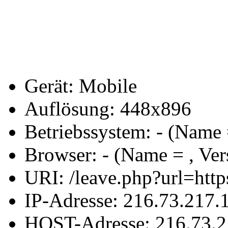
Gerät: Mobile
Auflösung:
448x896
Betriebssystem: - (Name =
Browser: - (Name = , Ver
URI: /leave.php?url=http
IP-Adresse: 216.73.217.
HOST-Adresse: 216.73.2