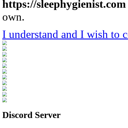
https://sleephygienist.com
own.
I understand and I wish to 
Discord Server