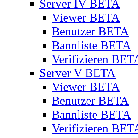
Server IV
BETA
Viewer
BETA
Benutzer
BETA
Bannliste
BETA
Verifizieren
BET
Server V
BETA
Viewer
BETA
Benutzer
BETA
Bannliste
BETA
Verifizieren
BET