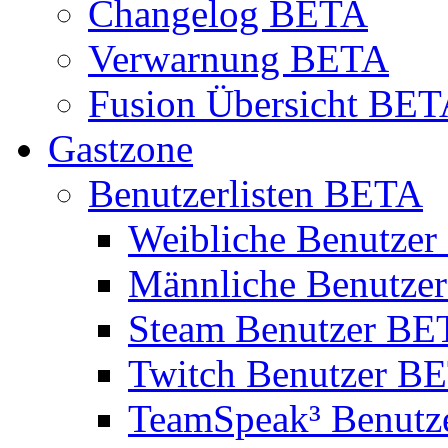
Changelog
BETA
Verwarnung
BETA
Fusion Übersicht
BET
Gastzone
Benutzerlisten
BETA
Weibliche Benutzer
Männliche Benutze
Steam Benutzer
BE
Twitch Benutzer
BE
TeamSpeak³ Benutz