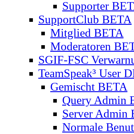
Supporter
BE
SupportClub
BETA
Mitglied
BETA
Moderatoren
BE
SGIF-FSC Verwarn
TeamSpeak³ User 
Gemischt
BETA
Query Admin
Server Admin
Normale Benu