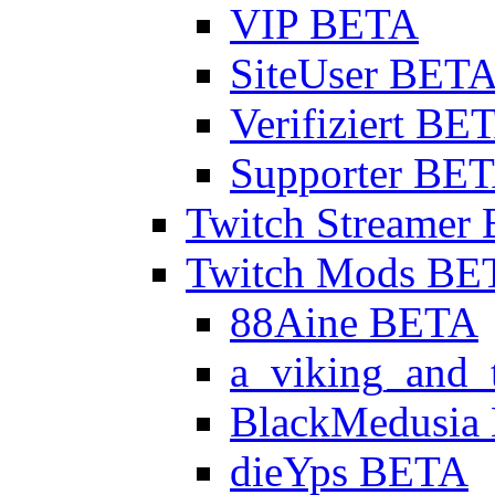
VIP
BETA
SiteUser
BET
Verifiziert
BE
Supporter
BE
Twitch Streamer
Twitch Mods
BE
88Aine
BETA
a_viking_and
BlackMedusia
dieYps
BETA