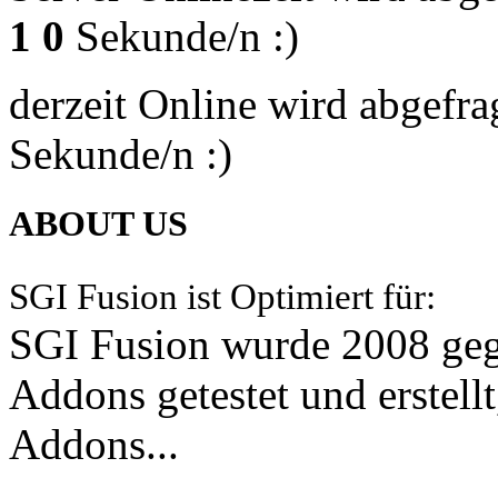
1
0
Sekunde/n :)
derzeit Online wird abgefr
Sekunde/n :)
ABOUT US
SGI Fusion
ist Optimiert für:
SGI Fusion wurde 2008 geg
Addons getestet und erstell
Addons...