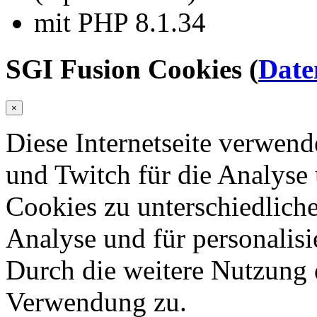
mit PHP 8.1.34
SGI Fusion Cookies (
Date
×
Diese Internetseite verwen
und Twitch für die Analyse 
Cookies zu unterschiedlich
Analyse und für personalisi
Durch die weitere Nutzung 
Verwendung zu.