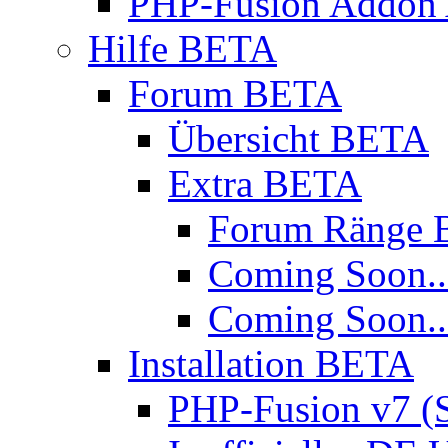
PHP-Fusion Addon
Hilfe
BETA
Forum
BETA
Übersicht
BETA
Extra
BETA
Forum Ränge
Coming Soon.
Coming Soon.
Installation
BETA
PHP-Fusion v7 (