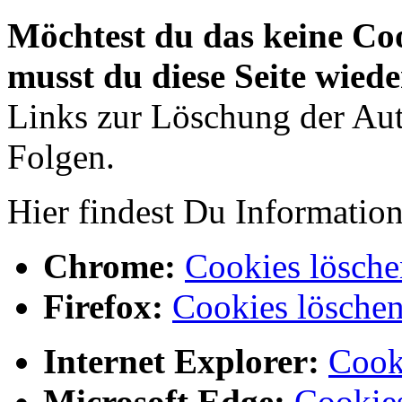
Möchtest du das keine Coo
musst du diese Seite wiede
Links zur Löschung der Au
Folgen.
Hier findest Du Informatio
Chrome:
Cookies lösche
Firefox:
Cookies lösche
Internet Explorer:
Cook
Microsoft Edge:
Cookie