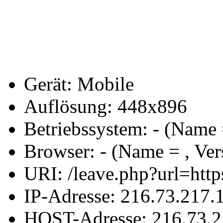
Gerät: Mobile
Auflösung:
448x896
Betriebssystem: - (Name =
Browser: - (Name = , Ver
URI: /leave.php?url=htt
IP-Adresse: 216.73.217.
HOST-Adresse: 216.73.2