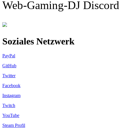
Web-Gaming-DJ Discord
Soziales Netzwerk
PayPal
GitHub
Twitter
Facebook
Instagram
Twitch
YouTube
Steam Profil