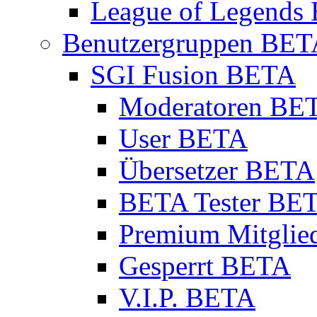
League of Legends 
Benutzergruppen
BET
SGI Fusion
BETA
Moderatoren
BE
User
BETA
Übersetzer
BETA
BETA Tester
BE
Premium Mitgli
Gesperrt
BETA
V.I.P.
BETA