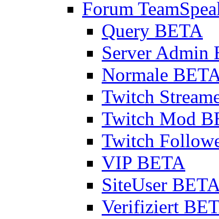
Forum TeamSpea
Query
BETA
Server Admin
Normale
BET
Twitch Stream
Twitch Mod
B
Twitch Follow
VIP
BETA
SiteUser
BET
Verifiziert
BE