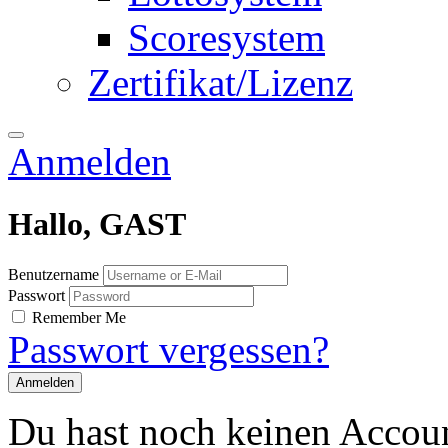
Scoresystem
Zertifikat/Lizenz
Anmelden
Hallo, GAST
Benutzername
Passwort
Remember Me
Passwort vergessen?
Du hast noch keinen Accou