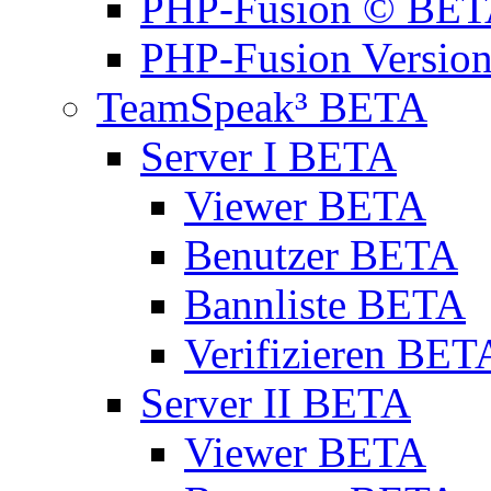
PHP-Fusion ©
BET
PHP-Fusion Versio
TeamSpeak³
BETA
Server I
BETA
Viewer
BETA
Benutzer
BETA
Bannliste
BETA
Verifizieren
BET
Server II
BETA
Viewer
BETA