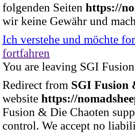
folgenden Seiten
https://
wir keine Gewähr und mache
Ich verstehe und möchte for
fortfahren
You are leaving SGI Fusio
Redirect from
SGI Fusion 
website
https://nomadshe
Fusion & Die Chaoten suppo
control. We accept no liabili