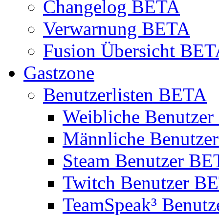
Changelog
BETA
Verwarnung
BETA
Fusion Übersicht
BET
Gastzone
Benutzerlisten
BETA
Weibliche Benutzer
Männliche Benutze
Steam Benutzer
BE
Twitch Benutzer
BE
TeamSpeak³ Benutz