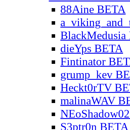
88Aine
BETA
a_viking_and
BlackMedusia
dieYps
BETA
Fintinator
BE
grump_kev
BE
Heckt0rTV
BE
malinaWAV
B
NEoShadow0
S3ptr0n
BETA