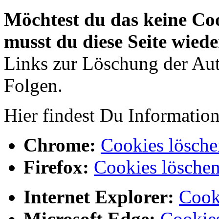
Möchtest du das keine Coo
musst du diese Seite wiede
Links zur Löschung der Au
Folgen.
Hier findest Du Informatio
Chrome:
Cookies lösche
Firefox:
Cookies lösche
Internet Explorer:
Cook
Microsoft Edge:
Cookie