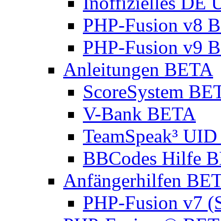
Inoffizielles DE
PHP-Fusion v8
B
PHP-Fusion v9
B
Anleitungen
BETA
ScoreSystem
BE
V-Bank
BETA
TeamSpeak³ UID
BBCodes Hilfe
B
Anfängerhilfen
BE
PHP-Fusion v7 (