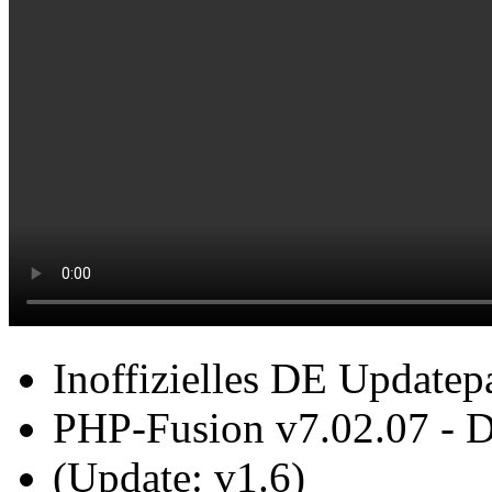
Inoffizielles DE Updatep
PHP-Fusion v7.02.07 - 
(Update: v1.6)