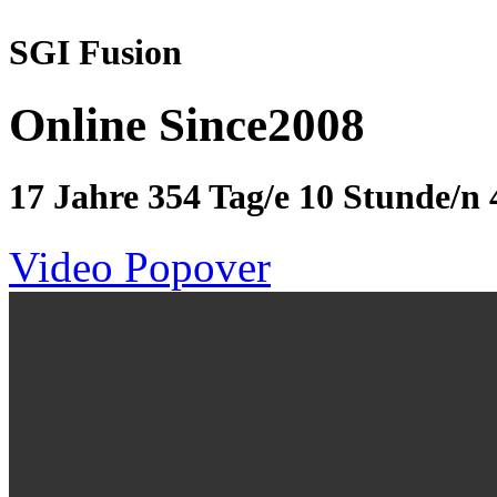
SGI Fusion
Online Since
2008
17
Jahre
354
Tag/e
10
Stunde/n
Video Popover