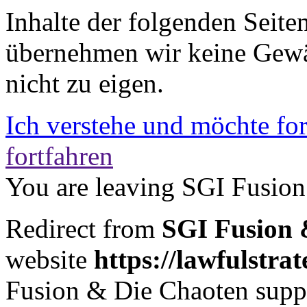
Inhalte der folgenden Seite
übernehmen wir keine Gewä
nicht zu eigen.
Ich verstehe und möchte for
fortfahren
You are leaving SGI Fusio
Redirect from
SGI Fusion 
website
https://lawfulstr
Fusion & Die Chaoten suppo