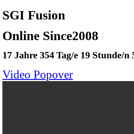
SGI Fusion
Online Since
2008
17
Jahre
354
Tag/e
19
Stunde/n
Video Popover