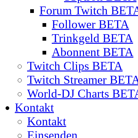
Forum Twitch
BET
Follower
BETA
Trinkgeld
BETA
Abonnent
BETA
Twitch Clips
BETA
Twitch Streamer
BET
World-DJ Charts
BET
Kontakt
Kontakt
Einsenden