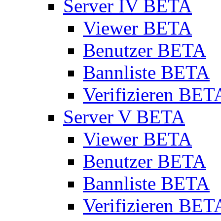
Server IV
BETA
Viewer
BETA
Benutzer
BETA
Bannliste
BETA
Verifizieren
BET
Server V
BETA
Viewer
BETA
Benutzer
BETA
Bannliste
BETA
Verifizieren
BET