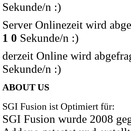
Sekunde/n :)
Server Onlinezeit wird abg
1
0
Sekunde/n :)
derzeit Online wird abgefr
Sekunde/n :)
ABOUT US
SGI Fusion
ist Optimiert für:
SGI Fusion wurde 2008 geg