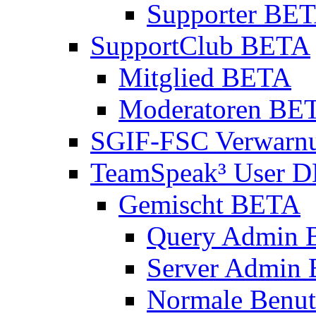
Supporter
BE
SupportClub
BETA
Mitglied
BETA
Moderatoren
BE
SGIF-FSC Verwarn
TeamSpeak³ User 
Gemischt
BETA
Query Admin
Server Admin
Normale Benu