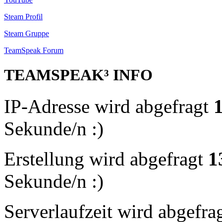
Steam Profil
Steam Gruppe
TeamSpeak Forum
TEAMSPEAK³ INFO
IP-Adresse wird abgefragt
Sekunde/n :)
Erstellung wird abgefragt
1
Sekunde/n :)
Serverlaufzeit wird abgefra