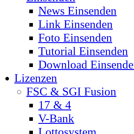
News Einsenden
Link Einsenden
Foto Einsenden
Tutorial Einsenden
Download Einsende
Lizenzen
FSC & SGI Fusion
17 & 4
V-Bank
Lottosystem