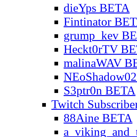
dieYps
BETA
Fintinator
BE
grump_kev
BE
Heckt0rTV
BE
malinaWAV
B
NEoShadow0
S3ptr0n
BETA
Twitch Subscribe
88Aine
BETA
a_viking_and