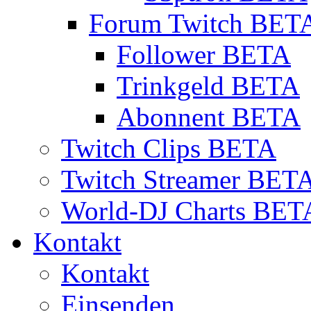
Forum Twitch
BET
Follower
BETA
Trinkgeld
BETA
Abonnent
BETA
Twitch Clips
BETA
Twitch Streamer
BET
World-DJ Charts
BET
Kontakt
Kontakt
Einsenden