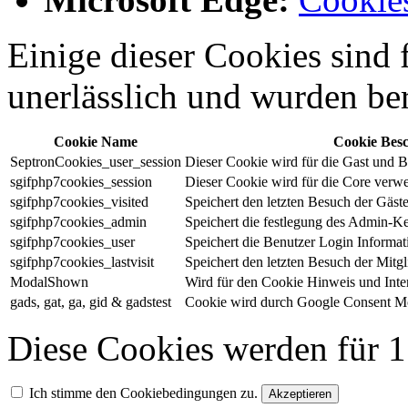
Einige dieser Cookies sind 
unerlässlich und wurden bere
Cookie Name
Cookie Bes
SeptronCookies_user_session
Dieser Cookie wird für die Gast und 
sgifphp7cookies_session
Dieser Cookie wird für die Core verwe
sgifphp7cookies_visited
Speichert den letzten Besuch der Gäste
sgifphp7cookies_admin
Speichert die festlegung des Admin-K
sgifphp7cookies_user
Speichert die Benutzer Login Informat
sgifphp7cookies_lastvisit
Speichert den letzten Besuch der Mitgl
ModalShown
Wird für den Cookie Hinweis und Inte
gads, gat, ga, gid & gadstest
Cookie wird durch Google Consent M
Diese Cookies werden für 1
Ich stimme den Cookiebedingungen zu.