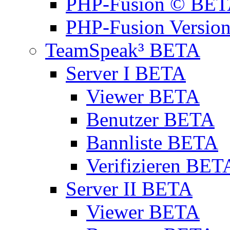
PHP-Fusion ©
BET
PHP-Fusion Versio
TeamSpeak³
BETA
Server I
BETA
Viewer
BETA
Benutzer
BETA
Bannliste
BETA
Verifizieren
BET
Server II
BETA
Viewer
BETA