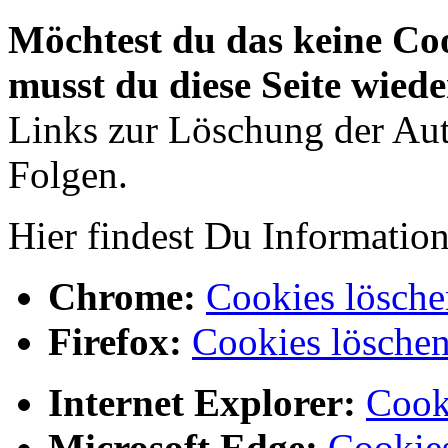
Möchtest du das keine Coo
musst du diese Seite wiede
Links zur Löschung der Au
Folgen.
Hier findest Du Informatio
Chrome:
Cookies lösche
Firefox:
Cookies lösche
Internet Explorer:
Cook
Microsoft Edge:
Cookie