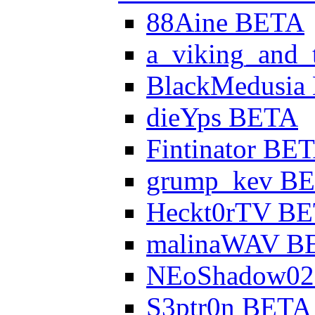
88Aine
BETA
a_viking_and
BlackMedusia
dieYps
BETA
Fintinator
BE
grump_kev
BE
Heckt0rTV
BE
malinaWAV
B
NEoShadow0
S3ptr0n
BETA