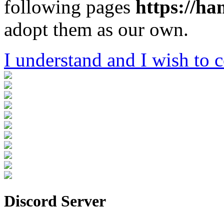
following pages
https://h
adopt them as our own.
I understand and I wish to 
Discord Server