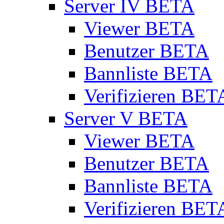
Server IV
BETA
Viewer
BETA
Benutzer
BETA
Bannliste
BETA
Verifizieren
BET
Server V
BETA
Viewer
BETA
Benutzer
BETA
Bannliste
BETA
Verifizieren
BET