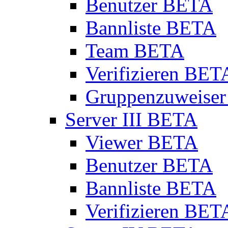
Benutzer
BETA
Bannliste
BETA
Team
BETA
Verifizieren
BET
Gruppenzuweise
Server III
BETA
Viewer
BETA
Benutzer
BETA
Bannliste
BETA
Verifizieren
BET