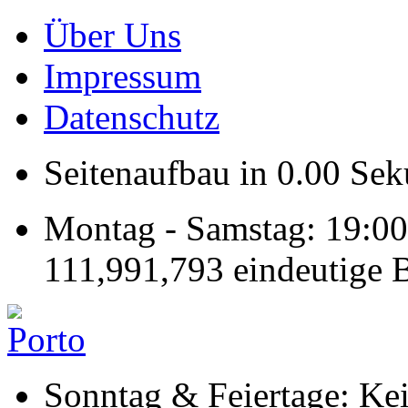
Über Uns
Impressum
Datenschutz
Seitenaufbau in 0.00 Se
Montag - Samstag: 19:00
111,991,793 eindeutige 
Sonntag & Feiertage: Ke