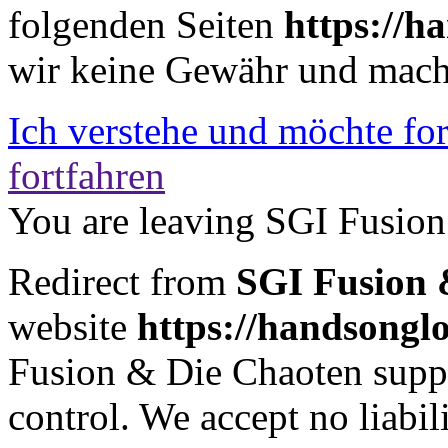
folgenden Seiten
https://h
wir keine Gewähr und mache
Ich verstehe und möchte for
fortfahren
You are leaving SGI Fusio
Redirect from
SGI Fusion 
website
https://handsongl
Fusion & Die Chaoten suppo
control. We accept no liabili