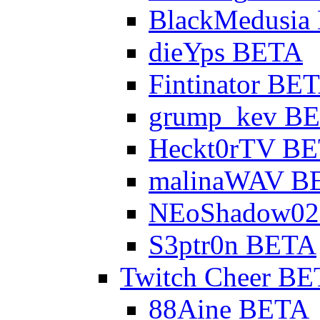
BlackMedusia
dieYps
BETA
Fintinator
BE
grump_kev
BE
Heckt0rTV
BE
malinaWAV
B
NEoShadow0
S3ptr0n
BETA
Twitch Cheer
BE
88Aine
BETA