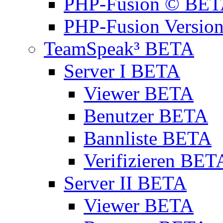
PHP-Fusion ©
BET
PHP-Fusion Versio
TeamSpeak³
BETA
Server I
BETA
Viewer
BETA
Benutzer
BETA
Bannliste
BETA
Verifizieren
BET
Server II
BETA
Viewer
BETA