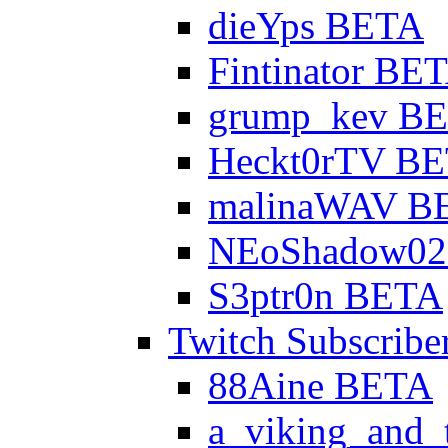
dieYps
BETA
Fintinator
BE
grump_kev
BE
Heckt0rTV
BE
malinaWAV
B
NEoShadow0
S3ptr0n
BETA
Twitch Subscribe
88Aine
BETA
a_viking_and