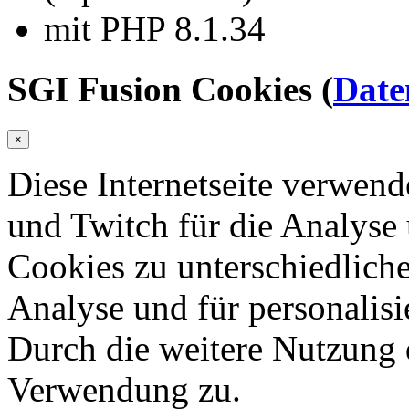
mit PHP 8.1.34
SGI Fusion Cookies (
Date
×
Diese Internetseite verwen
und Twitch für die Analyse 
Cookies zu unterschiedlich
Analyse und für personalisi
Durch die weitere Nutzung 
Verwendung zu.