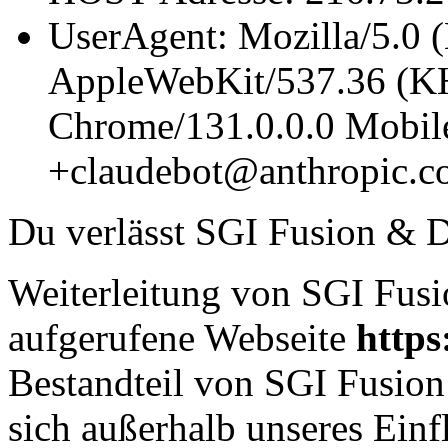
UserAgent: Mozilla/5.0 (
AppleWebKit/537.36 (K
Chrome/131.0.0.0 Mobile
+claudebot@anthropic.c
Du verlässt SGI Fusion & 
Weiterleitung von SGI Fus
aufgerufene Webseite
https
Bestandteil von SGI Fusion
sich außerhalb unseres Einfl