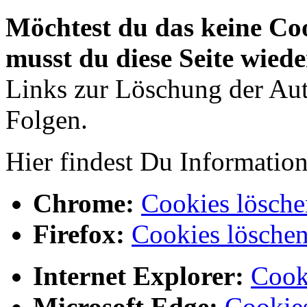
Möchtest du das keine Coo
musst du diese Seite wiede
Links zur Löschung der Au
Folgen.
Hier findest Du Informatio
Chrome:
Cookies lösche
Firefox:
Cookies lösche
Internet Explorer:
Cook
Microsoft Edge:
Cookie