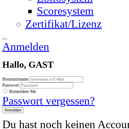
Scoresystem
Zertifikat/Lizenz
Anmelden
Hallo, GAST
Benutzername
Passwort
Remember Me
Passwort vergessen?
Du hast noch keinen Accou