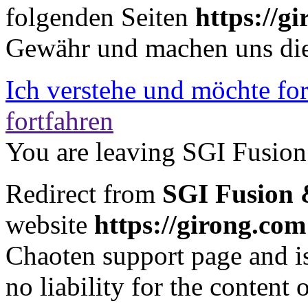
folgenden Seiten
https://g
Gewähr und machen uns dies
Ich verstehe und möchte for
fortfahren
You are leaving SGI Fusio
Redirect from
SGI Fusion 
website
https://girong.com
Chaoten support page and i
no liability for the content