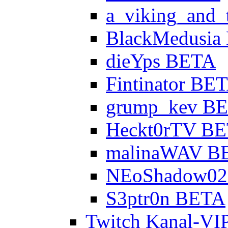
a_viking_and
BlackMedusia
dieYps
BETA
Fintinator
BE
grump_kev
BE
Heckt0rTV
BE
malinaWAV
B
NEoShadow0
S3ptr0n
BETA
Twitch Kanal-VI