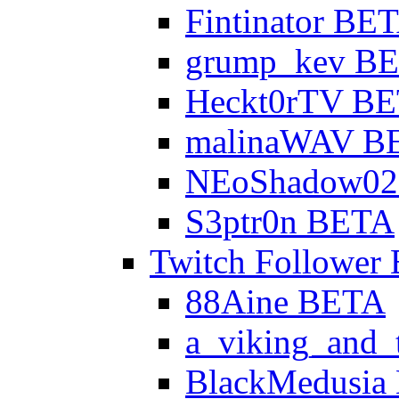
Fintinator
BE
grump_kev
BE
Heckt0rTV
BE
malinaWAV
B
NEoShadow0
S3ptr0n
BETA
Twitch Follower
88Aine
BETA
a_viking_and
BlackMedusia