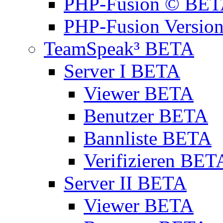
PHP-Fusion ©
BET
PHP-Fusion Versio
TeamSpeak³
BETA
Server I
BETA
Viewer
BETA
Benutzer
BETA
Bannliste
BETA
Verifizieren
BET
Server II
BETA
Viewer
BETA