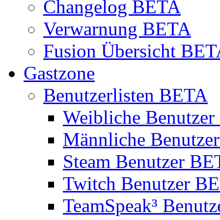
Changelog
BETA
Verwarnung
BETA
Fusion Übersicht
BET
Gastzone
Benutzerlisten
BETA
Weibliche Benutzer
Männliche Benutze
Steam Benutzer
BE
Twitch Benutzer
BE
TeamSpeak³ Benutz