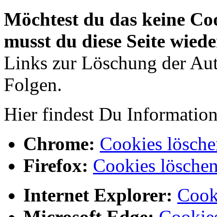
Möchtest du das keine Coo
musst du diese Seite wiede
Links zur Löschung der Au
Folgen.
Hier findest Du Informatio
Chrome:
Cookies lösche
Firefox:
Cookies lösche
Internet Explorer:
Cook
Microsoft Edge:
Cookie