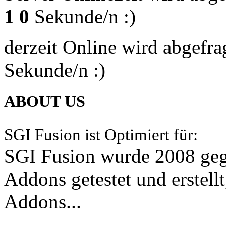
1
0
Sekunde/n :)
derzeit Online wird abgefr
Sekunde/n :)
ABOUT US
SGI Fusion
ist Optimiert für:
SGI Fusion wurde 2008 geg
Addons getestet und erstell
Addons...