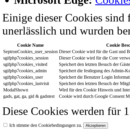
Einige dieser Cookies sind 
unerlässlich und wurden bere
Cookie Name
Cookie Bes
SeptronCookies_user_session
Dieser Cookie wird für die Gast und 
sgifphp7cookies_session
Dieser Cookie wird für die Core verwe
sgifphp7cookies_visited
Speichert den letzten Besuch der Gäste
sgifphp7cookies_admin
Speichert die festlegung des Admin-K
sgifphp7cookies_user
Speichert die Benutzer Login Informat
sgifphp7cookies_lastvisit
Speichert den letzten Besuch der Mitgl
ModalShown
Wird für den Cookie Hinweis und Inte
gads, gat, ga, gid & gadstest
Cookie wird durch Google Consent M
Diese Cookies werden für 1
Ich stimme den Cookiebedingungen zu.