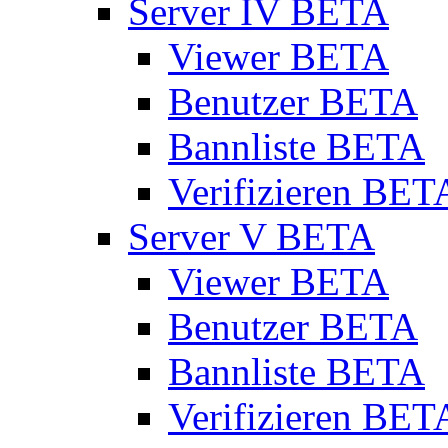
Server IV
BETA
Viewer
BETA
Benutzer
BETA
Bannliste
BETA
Verifizieren
BET
Server V
BETA
Viewer
BETA
Benutzer
BETA
Bannliste
BETA
Verifizieren
BET