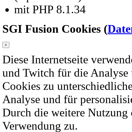
mit PHP 8.1.34
SGI Fusion Cookies (
Date
×
Diese Internetseite verwen
und Twitch für die Analyse 
Cookies zu unterschiedlich
Analyse und für personalisi
Durch die weitere Nutzung 
Verwendung zu.