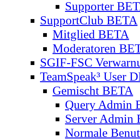
Supporter
BE
SupportClub
BETA
Mitglied
BETA
Moderatoren
BE
SGIF-FSC Verwarn
TeamSpeak³ User 
Gemischt
BETA
Query Admin
Server Admin
Normale Benu