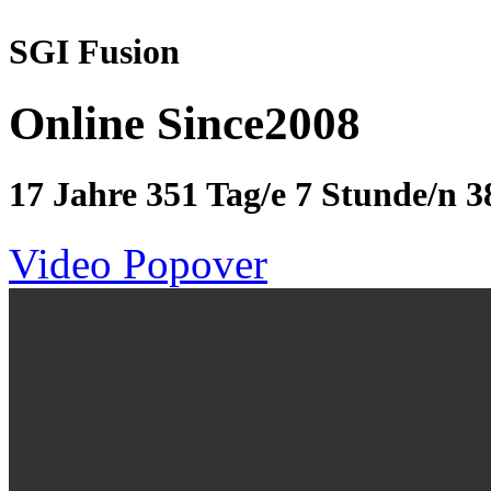
SGI Fusion
Online Since
2008
17
Jahre
351
Tag/e
7
Stunde/n
3
Video Popover