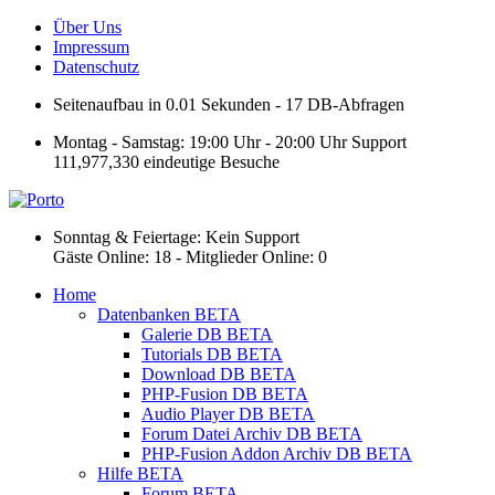
Über Uns
Impressum
Datenschutz
Seitenaufbau in 0.01 Sekunden - 17 DB-Abfragen
Montag - Samstag: 19:00 Uhr - 20:00 Uhr Support
111,977,330 eindeutige Besuche
Sonntag & Feiertage: Kein Support
Gäste Online: 18 - Mitglieder Online: 0
Home
Datenbanken
BETA
Galerie DB
BETA
Tutorials DB
BETA
Download DB
BETA
PHP-Fusion DB
BETA
Audio Player DB
BETA
Forum Datei Archiv DB
BETA
PHP-Fusion Addon Archiv DB
BETA
Hilfe
BETA
Forum
BETA