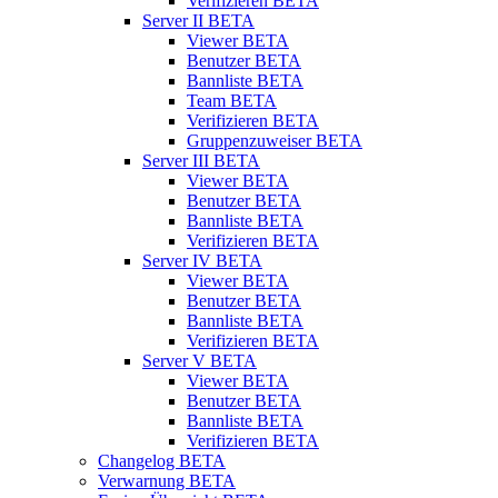
Verifizieren
BETA
Server II
BETA
Viewer
BETA
Benutzer
BETA
Bannliste
BETA
Team
BETA
Verifizieren
BETA
Gruppenzuweiser
BETA
Server III
BETA
Viewer
BETA
Benutzer
BETA
Bannliste
BETA
Verifizieren
BETA
Server IV
BETA
Viewer
BETA
Benutzer
BETA
Bannliste
BETA
Verifizieren
BETA
Server V
BETA
Viewer
BETA
Benutzer
BETA
Bannliste
BETA
Verifizieren
BETA
Changelog
BETA
Verwarnung
BETA