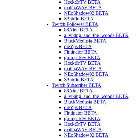
Heckt0rTV
BETA
malinaWAV
BETA
NEoShadow02
BETA
S3ptr0n
BETA
Twitch Follower
BETA
88Aine
BETA
a_viking_and_the_woods
BETA
BlackMedusia
BETA
dieYps
BETA
Fintinator
BETA
grump_kev
BETA
Heckt0rTV
BETA
malinaWAV
BETA
NEoShadow02
BETA
S3ptr0n
BETA
Twitch Subscriber
BETA
88Aine
BETA
a_viking_and_the_woods
BETA
BlackMedusia
BETA
dieYps
BETA
Fintinator
BETA
grump_kev
BETA
Heckt0rTV
BETA
malinaWAV
BETA
NEoShadow02
BETA