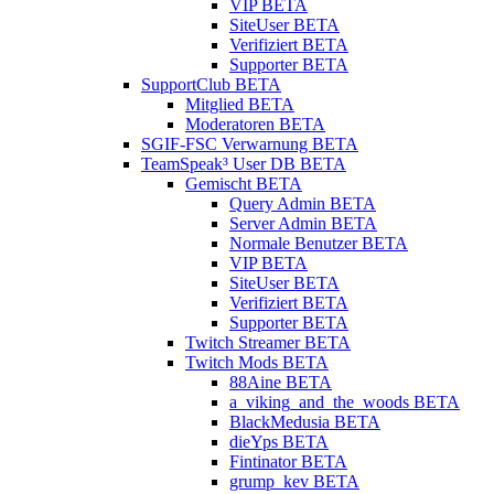
VIP
BETA
SiteUser
BETA
Verifiziert
BETA
Supporter
BETA
SupportClub
BETA
Mitglied
BETA
Moderatoren
BETA
SGIF-FSC Verwarnung
BETA
TeamSpeak³ User DB
BETA
Gemischt
BETA
Query Admin
BETA
Server Admin
BETA
Normale Benutzer
BETA
VIP
BETA
SiteUser
BETA
Verifiziert
BETA
Supporter
BETA
Twitch Streamer
BETA
Twitch Mods
BETA
88Aine
BETA
a_viking_and_the_woods
BETA
BlackMedusia
BETA
dieYps
BETA
Fintinator
BETA
grump_kev
BETA