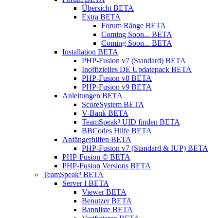
Übersicht
BETA
Extra
BETA
Forum Ränge
BETA
Coming Soon...
BETA
Coming Soon...
BETA
Installation
BETA
PHP-Fusion v7 (Standard)
BETA
Inoffizielles DE Updatepack
BETA
PHP-Fusion v8
BETA
PHP-Fusion v9
BETA
Anleitungen
BETA
ScoreSystem
BETA
V-Bank
BETA
TeamSpeak³ UID finden
BETA
BBCodes Hilfe
BETA
Anfängerhilfen
BETA
PHP-Fusion v7 (Standard & IUP)
BETA
PHP-Fusion ©
BETA
PHP-Fusion Versions
BETA
TeamSpeak³
BETA
Server I
BETA
Viewer
BETA
Benutzer
BETA
Bannliste
BETA