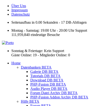
Über Uns
Impressum
Datenschutz
Seitenaufbau in 0.00 Sekunden - 17 DB-Abfragen
Montag - Samstag: 19:00 Uhr - 20:00 Uhr Support
111,959,840 eindeutige Besuche
Sonntag & Feiertage: Kein Support
Gäste Online: 19 - Mitglieder Online: 0
Home
Datenbanken
BETA
Galerie DB
BETA
Tutorials DB
BETA
Download DB
BETA
PHP-Fusion DB
BETA
Audio Player DB
BETA
Forum Datei Archiv DB
BETA
PHP-Fusion Addon Archiv DB
BETA
Hilfe
BETA
Forum
BETA