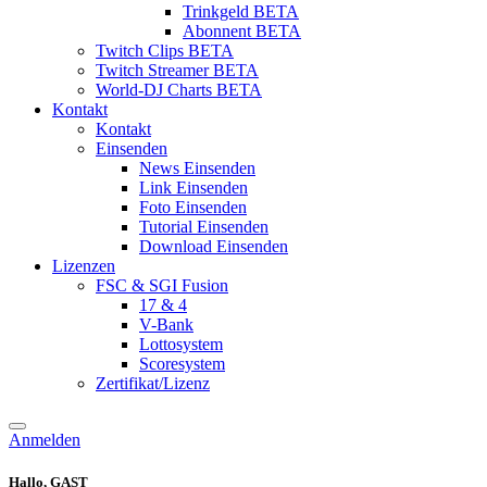
Trinkgeld
BETA
Abonnent
BETA
Twitch Clips
BETA
Twitch Streamer
BETA
World-DJ Charts
BETA
Kontakt
Kontakt
Einsenden
News Einsenden
Link Einsenden
Foto Einsenden
Tutorial Einsenden
Download Einsenden
Lizenzen
FSC & SGI Fusion
17 & 4
V-Bank
Lottosystem
Scoresystem
Zertifikat/Lizenz
Anmelden
Hallo, GAST