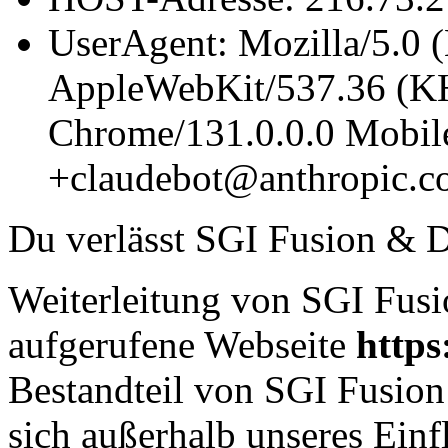
UserAgent: Mozilla/5.0 (
AppleWebKit/537.36 (K
Chrome/131.0.0.0 Mobile
+claudebot@anthropic.c
Du verlässt SGI Fusion & 
Weiterleitung von SGI Fus
aufgerufene Webseite
https
Bestandteil von SGI Fusion
sich außerhalb unseres Einfl