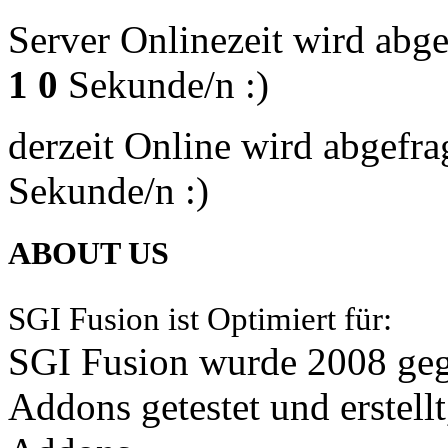
Server Onlinezeit wird abg
1
0
Sekunde/n :)
derzeit Online wird abgefr
Sekunde/n :)
ABOUT US
SGI Fusion
ist Optimiert für:
SGI Fusion wurde 2008 geg
Addons getestet und erstell