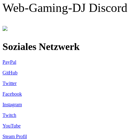
Web-Gaming-DJ Discord
Soziales Netzwerk
PayPal
GitHub
Twitter
Facebook
Instagram
Twitch
YouTube
Steam Profil