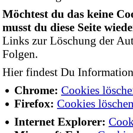
Möchtest du das keine Coo
musst du diese Seite wiede
Links zur Löschung der Au
Folgen.
Hier findest Du Informatio
Chrome:
Cookies lösche
Firefox:
Cookies lösche
Internet Explorer:
Cook