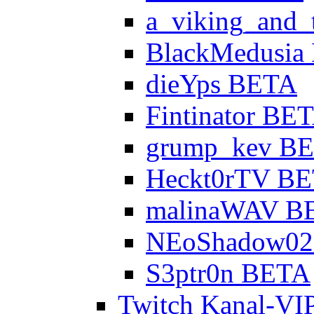
a_viking_and
BlackMedusia
dieYps
BETA
Fintinator
BE
grump_kev
BE
Heckt0rTV
BE
malinaWAV
B
NEoShadow0
S3ptr0n
BETA
Twitch Kanal-VI