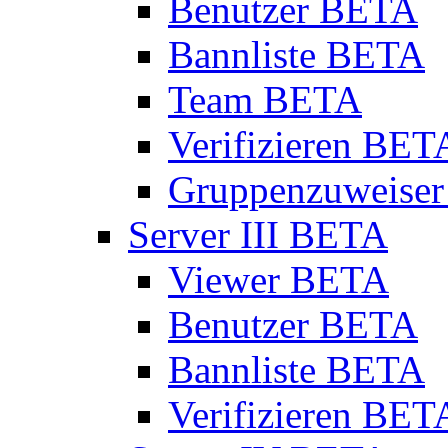
Benutzer
BETA
Bannliste
BETA
Team
BETA
Verifizieren
BET
Gruppenzuweise
Server III
BETA
Viewer
BETA
Benutzer
BETA
Bannliste
BETA
Verifizieren
BET