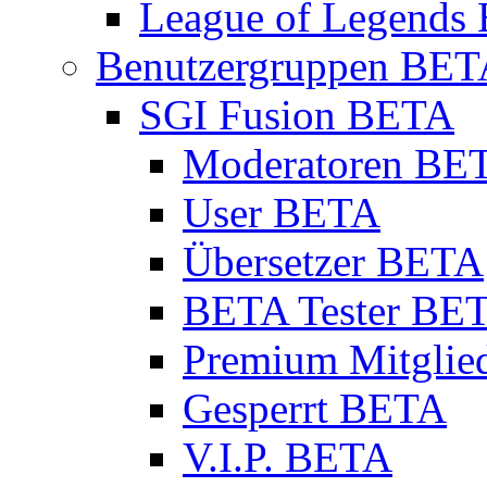
League of Legends 
Benutzergruppen
BET
SGI Fusion
BETA
Moderatoren
BE
User
BETA
Übersetzer
BETA
BETA Tester
BE
Premium Mitgli
Gesperrt
BETA
V.I.P.
BETA