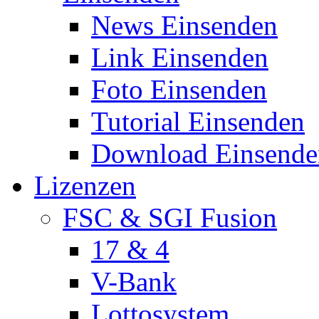
News Einsenden
Link Einsenden
Foto Einsenden
Tutorial Einsenden
Download Einsende
Lizenzen
FSC & SGI Fusion
17 & 4
V-Bank
Lottosystem