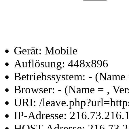
Gerät: Mobile
Auflösung:
448x896
Betriebssystem: - (Name =
Browser: - (Name = , Ver
URI: /leave.php?url=http
IP-Adresse: 216.73.216.
HOST-Adresse: 216.73.2