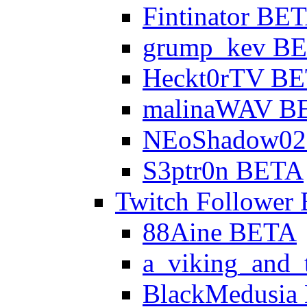
Fintinator
BE
grump_kev
BE
Heckt0rTV
BE
malinaWAV
B
NEoShadow0
S3ptr0n
BETA
Twitch Follower
88Aine
BETA
a_viking_and
BlackMedusia