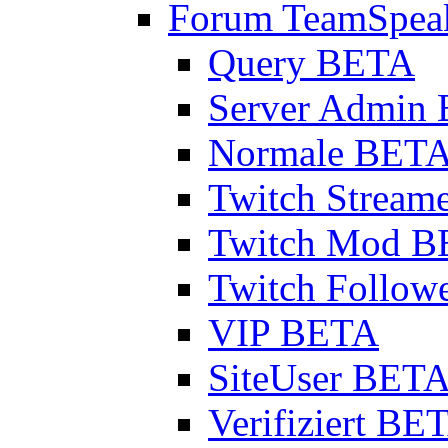
Forum TeamSpea
Query
BETA
Server Admin
Normale
BET
Twitch Stream
Twitch Mod
B
Twitch Follow
VIP
BETA
SiteUser
BET
Verifiziert
BE