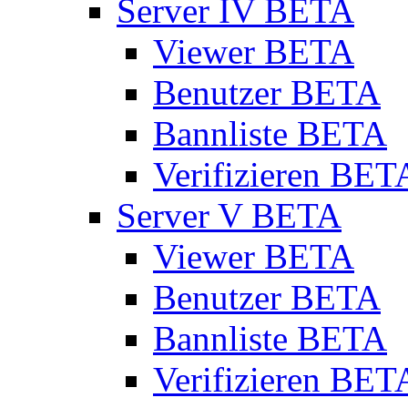
Server IV
BETA
Viewer
BETA
Benutzer
BETA
Bannliste
BETA
Verifizieren
BET
Server V
BETA
Viewer
BETA
Benutzer
BETA
Bannliste
BETA
Verifizieren
BET