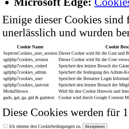
Microsoft Edge:
Cookie
Einige dieser Cookies sind 
unerlässlich und wurden bere
Cookie Name
Cookie Bes
SeptronCookies_user_session
Dieser Cookie wird für die Gast und 
sgifphp7cookies_session
Dieser Cookie wird für die Core verwe
sgifphp7cookies_visited
Speichert den letzten Besuch der Gäste
sgifphp7cookies_admin
Speichert die festlegung des Admin-K
sgifphp7cookies_user
Speichert die Benutzer Login Informat
sgifphp7cookies_lastvisit
Speichert den letzten Besuch der Mitgl
ModalShown
Wird für den Cookie Hinweis und Inte
gads, gat, ga, gid & gadstest
Cookie wird durch Google Consent M
Diese Cookies werden für 1
Ich stimme den Cookiebedingungen zu.