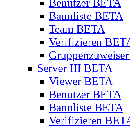
Benutzer
BETA
Bannliste
BETA
Team
BETA
Verifizieren
BET
Gruppenzuweise
Server III
BETA
Viewer
BETA
Benutzer
BETA
Bannliste
BETA
Verifizieren
BET