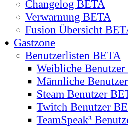
Changelog
BETA
Verwarnung
BETA
Fusion Übersicht
BET
Gastzone
Benutzerlisten
BETA
Weibliche Benutzer
Männliche Benutze
Steam Benutzer
BE
Twitch Benutzer
BE
TeamSpeak³ Benutz