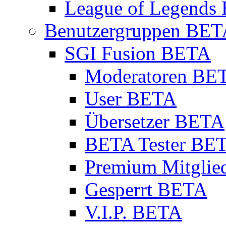
League of Legends 
Benutzergruppen
BET
SGI Fusion
BETA
Moderatoren
BE
User
BETA
Übersetzer
BETA
BETA Tester
BE
Premium Mitgli
Gesperrt
BETA
V.I.P.
BETA