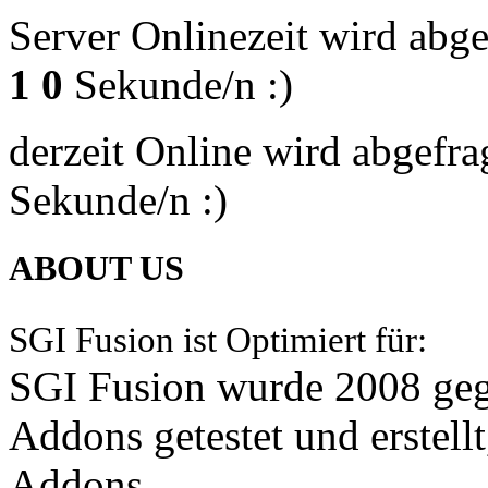
Server Onlinezeit wird abg
1
0
Sekunde/n :)
derzeit Online wird abgefr
Sekunde/n :)
ABOUT US
SGI Fusion
ist Optimiert für:
SGI Fusion wurde 2008 geg
Addons getestet und erstell
Addons...