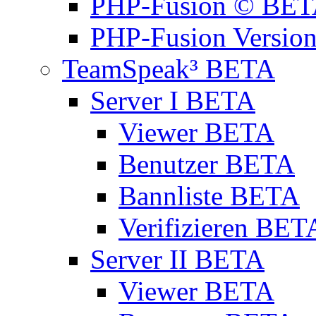
PHP-Fusion ©
BET
PHP-Fusion Versio
TeamSpeak³
BETA
Server I
BETA
Viewer
BETA
Benutzer
BETA
Bannliste
BETA
Verifizieren
BET
Server II
BETA
Viewer
BETA