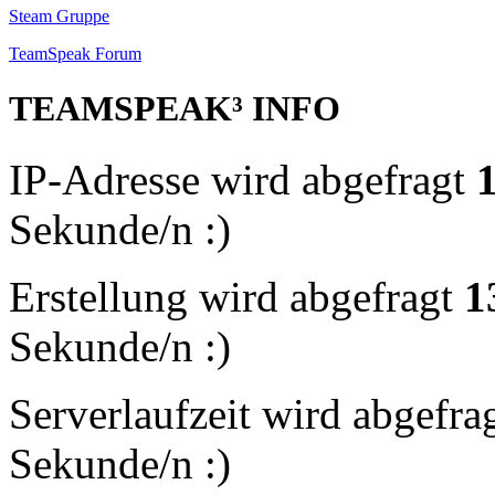
Steam Gruppe
TeamSpeak Forum
TEAMSPEAK³ INFO
IP-Adresse wird abgefragt
Sekunde/n :)
Erstellung wird abgefragt
1
Sekunde/n :)
Serverlaufzeit wird abgefra
Sekunde/n :)