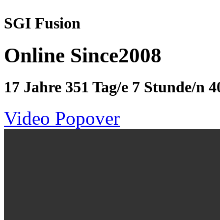
SGI Fusion
Online Since
2008
17
Jahre
351
Tag/e
7
Stunde/n
4
Video Popover