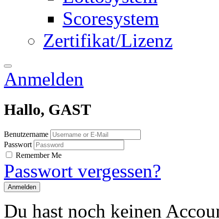
Scoresystem
Zertifikat/Lizenz
Anmelden
Hallo, GAST
Benutzername
Passwort
Remember Me
Passwort vergessen?
Du hast noch keinen Accou