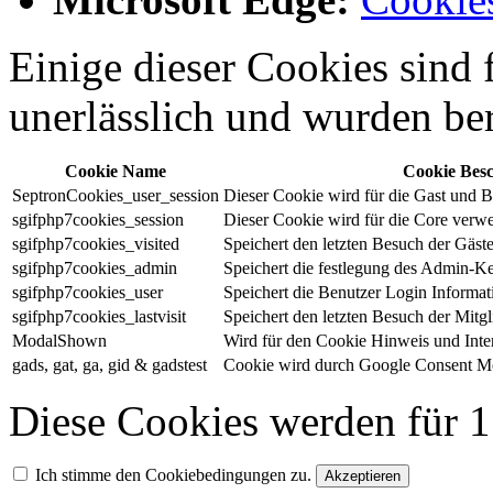
Einige dieser Cookies sind 
unerlässlich und wurden bere
Cookie Name
Cookie Bes
SeptronCookies_user_session
Dieser Cookie wird für die Gast und 
sgifphp7cookies_session
Dieser Cookie wird für die Core verwe
sgifphp7cookies_visited
Speichert den letzten Besuch der Gäste
sgifphp7cookies_admin
Speichert die festlegung des Admin-K
sgifphp7cookies_user
Speichert die Benutzer Login Informat
sgifphp7cookies_lastvisit
Speichert den letzten Besuch der Mitgl
ModalShown
Wird für den Cookie Hinweis und Inte
gads, gat, ga, gid & gadstest
Cookie wird durch Google Consent M
Diese Cookies werden für 1
Ich stimme den Cookiebedingungen zu.