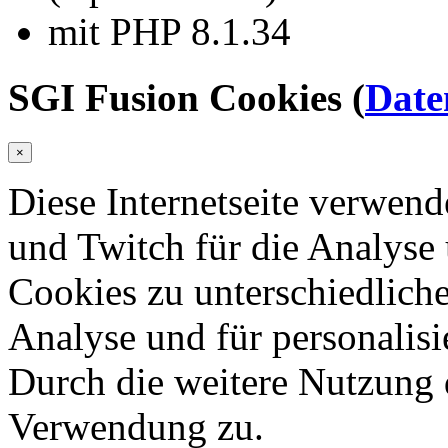
mit PHP 8.1.34
SGI Fusion Cookies (
Date
×
Diese Internetseite verwen
und Twitch für die Analyse 
Cookies zu unterschiedlich
Analyse und für personalisi
Durch die weitere Nutzung 
Verwendung zu.