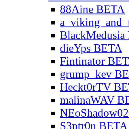
88Aine
BETA
a_viking_and
BlackMedusia
dieYps
BETA
Fintinator
BE
grump_kev
BE
Heckt0rTV
BE
malinaWAV
B
NEoShadow0
S3ptr0n
BETA