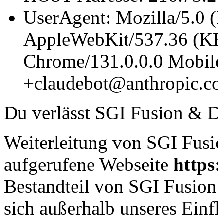
UserAgent: Mozilla/5.0 (
AppleWebKit/537.36 (K
Chrome/131.0.0.0 Mobile
+claudebot@anthropic.c
Du verlässt SGI Fusion & 
Weiterleitung von SGI Fus
aufgerufene Webseite
https
Bestandteil von SGI Fusion
sich außerhalb unseres Einfl