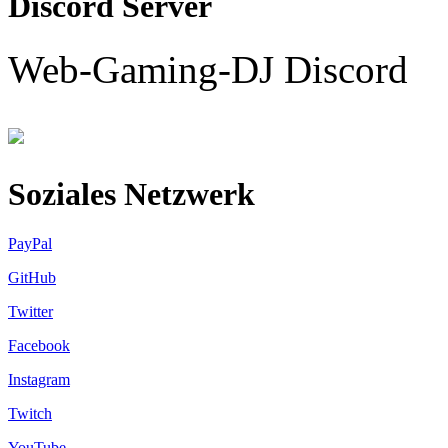
Discord Server
Web-Gaming-DJ Discord
Soziales Netzwerk
PayPal
GitHub
Twitter
Facebook
Instagram
Twitch
YouTube