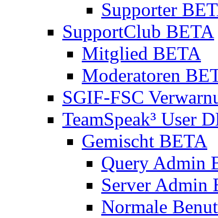
Supporter
BE
SupportClub
BETA
Mitglied
BETA
Moderatoren
BE
SGIF-FSC Verwarn
TeamSpeak³ User 
Gemischt
BETA
Query Admin
Server Admin
Normale Benu