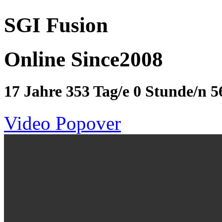
SGI Fusion
Online Since
2008
17
Jahre
353
Tag/e
0
Stunde/n
5
Video Popover