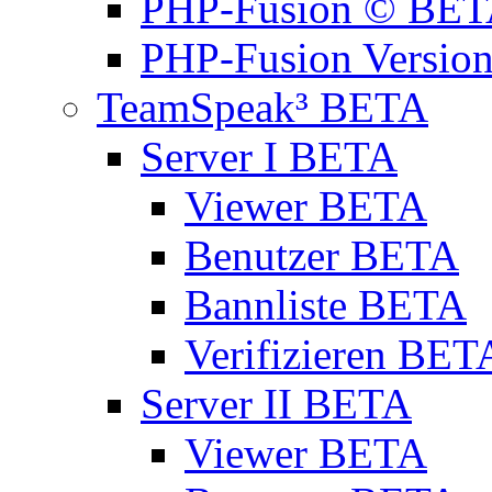
PHP-Fusion ©
BET
PHP-Fusion Versio
TeamSpeak³
BETA
Server I
BETA
Viewer
BETA
Benutzer
BETA
Bannliste
BETA
Verifizieren
BET
Server II
BETA
Viewer
BETA