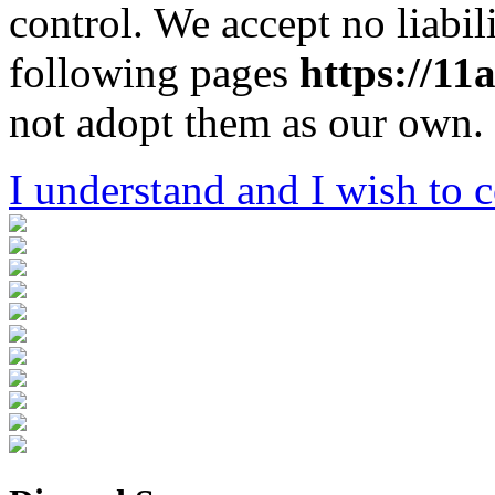
control. We accept no liabili
following pages
https://1
not adopt them as our own.
I understand and I wish to 