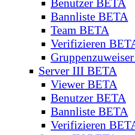
Benutzer
BETA
Bannliste
BETA
Team
BETA
Verifizieren
BET
Gruppenzuweise
Server III
BETA
Viewer
BETA
Benutzer
BETA
Bannliste
BETA
Verifizieren
BET