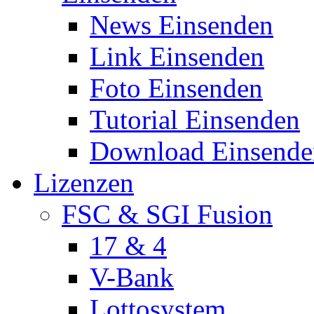
News Einsenden
Link Einsenden
Foto Einsenden
Tutorial Einsenden
Download Einsende
Lizenzen
FSC & SGI Fusion
17 & 4
V-Bank
Lottosystem