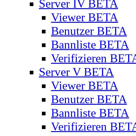
Server IV
BETA
Viewer
BETA
Benutzer
BETA
Bannliste
BETA
Verifizieren
BET
Server V
BETA
Viewer
BETA
Benutzer
BETA
Bannliste
BETA
Verifizieren
BET