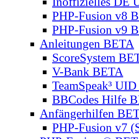
Inoffizielles DE
PHP-Fusion v8
B
PHP-Fusion v9
B
Anleitungen
BETA
ScoreSystem
BE
V-Bank
BETA
TeamSpeak³ UID
BBCodes Hilfe
B
Anfängerhilfen
BE
PHP-Fusion v7 (