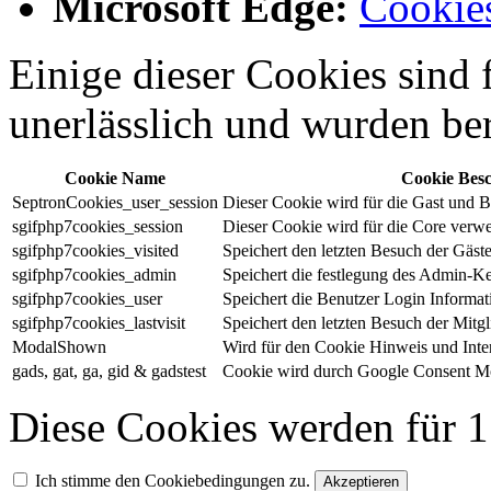
Microsoft Edge:
Cookie
Einige dieser Cookies sind 
unerlässlich und wurden bere
Cookie Name
Cookie Bes
SeptronCookies_user_session
Dieser Cookie wird für die Gast und 
sgifphp7cookies_session
Dieser Cookie wird für die Core verwe
sgifphp7cookies_visited
Speichert den letzten Besuch der Gäste
sgifphp7cookies_admin
Speichert die festlegung des Admin-K
sgifphp7cookies_user
Speichert die Benutzer Login Informat
sgifphp7cookies_lastvisit
Speichert den letzten Besuch der Mitgl
ModalShown
Wird für den Cookie Hinweis und Inte
gads, gat, ga, gid & gadstest
Cookie wird durch Google Consent M
Diese Cookies werden für 1
Ich stimme den Cookiebedingungen zu.