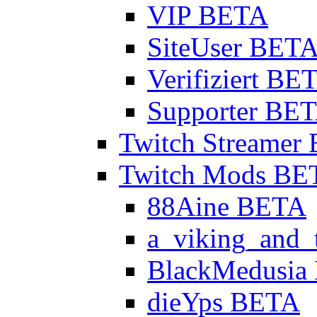
VIP
BETA
SiteUser
BET
Verifiziert
BE
Supporter
BE
Twitch Streamer
Twitch Mods
BE
88Aine
BETA
a_viking_and
BlackMedusia
dieYps
BETA