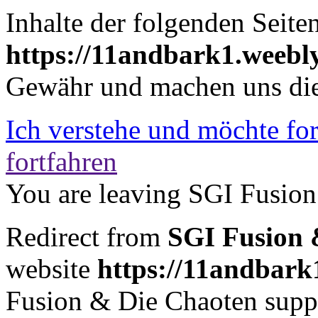
Inhalte der folgenden Seite
https://11andbark1.weebl
Gewähr und machen uns dies
Ich verstehe und möchte for
fortfahren
You are leaving SGI Fusio
Redirect from
SGI Fusion 
website
https://11andbark
Fusion & Die Chaoten suppo