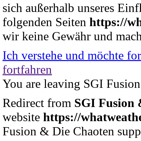
sich außerhalb unseres Einfl
folgenden Seiten
https://w
wir keine Gewähr und mache
Ich verstehe und möchte for
fortfahren
You are leaving SGI Fusio
Redirect from
SGI Fusion 
website
https://whatweath
Fusion & Die Chaoten suppo