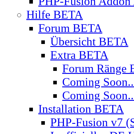
PHP-Fusion Addon
Hilfe
BETA
Forum
BETA
Übersicht
BETA
Extra
BETA
Forum Ränge
Coming Soon.
Coming Soon.
Installation
BETA
PHP-Fusion v7 (