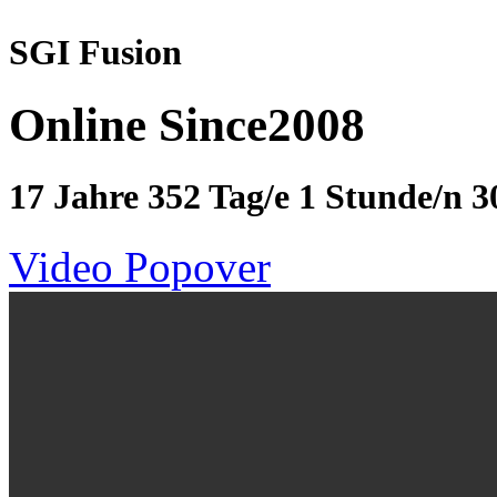
SGI Fusion
Online Since
2008
17
Jahre
352
Tag/e
1
Stunde/n
3
Video Popover