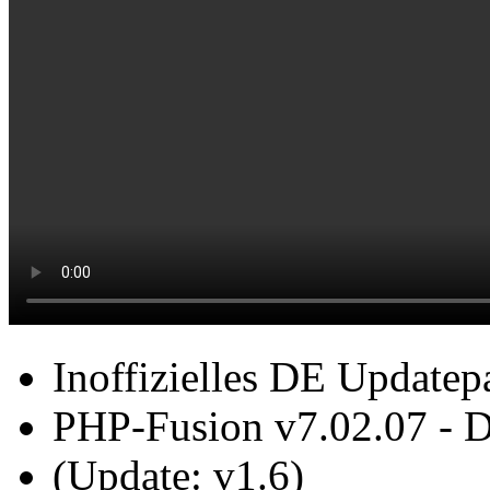
Inoffizielles DE Updatep
PHP-Fusion v7.02.07 - 
(Update: v1.6)