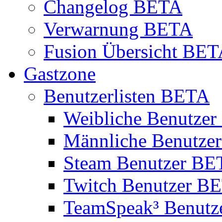
Changelog
BETA
Verwarnung
BETA
Fusion Übersicht
BET
Gastzone
Benutzerlisten
BETA
Weibliche Benutzer
Männliche Benutze
Steam Benutzer
BE
Twitch Benutzer
BE
TeamSpeak³ Benutz