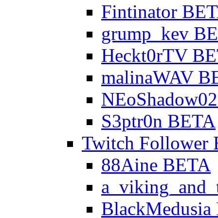
Fintinator
BE
grump_kev
BE
Heckt0rTV
BE
malinaWAV
B
NEoShadow0
S3ptr0n
BETA
Twitch Follower
88Aine
BETA
a_viking_and
BlackMedusia