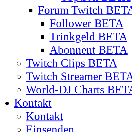
Forum Twitch
BET
Follower
BETA
Trinkgeld
BETA
Abonnent
BETA
Twitch Clips
BETA
Twitch Streamer
BET
World-DJ Charts
BET
Kontakt
Kontakt
Einsenden