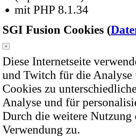
mit PHP 8.1.34
SGI Fusion Cookies (
Date
×
Diese Internetseite verwen
und Twitch für die Analyse 
Cookies zu unterschiedlich
Analyse und für personalisi
Durch die weitere Nutzung 
Verwendung zu.