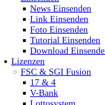
News Einsenden
Link Einsenden
Foto Einsenden
Tutorial Einsenden
Download Einsende
Lizenzen
FSC & SGI Fusion
17 & 4
V-Bank
Lottosystem