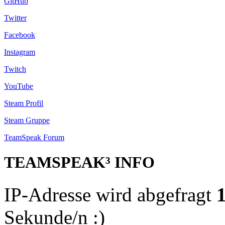
GitHub
Twitter
Facebook
Instagram
Twitch
YouTube
Steam Profil
Steam Gruppe
TeamSpeak Forum
TEAMSPEAK³ INFO
IP-Adresse wird abgefragt
Sekunde/n :)