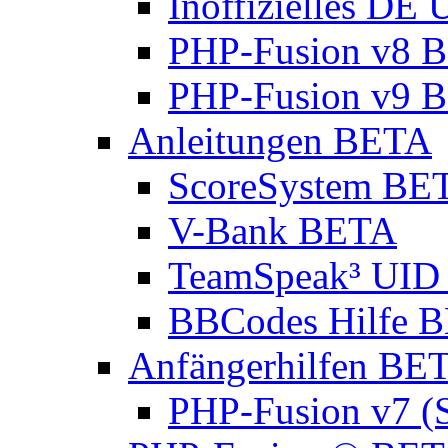
Inoffizielles DE
PHP-Fusion v8
B
PHP-Fusion v9
B
Anleitungen
BETA
ScoreSystem
BE
V-Bank
BETA
TeamSpeak³ UID
BBCodes Hilfe
B
Anfängerhilfen
BE
PHP-Fusion v7 (