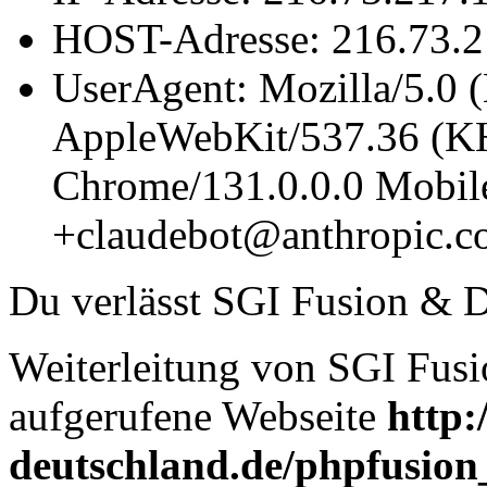
HOST-Adresse: 216.73.2
UserAgent: Mozilla/5.0 (
AppleWebKit/537.36 (K
Chrome/131.0.0.0 Mobile
+claudebot@anthropic.c
Du verlässt SGI Fusion & 
Weiterleitung von SGI Fus
aufgerufene Webseite
http:
deutschland.de/phpfusion