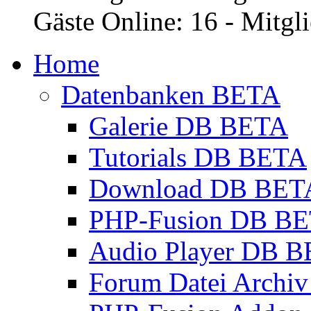
Gäste Online: 16 - Mitgli
Home
Datenbanken
BETA
Galerie DB
BETA
Tutorials DB
BETA
Download DB
BET
PHP-Fusion DB
BE
Audio Player DB
B
Forum Datei Archi