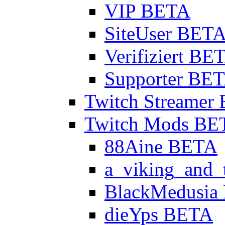
VIP
BETA
SiteUser
BET
Verifiziert
BE
Supporter
BE
Twitch Streamer
Twitch Mods
BE
88Aine
BETA
a_viking_and
BlackMedusia
dieYps
BETA