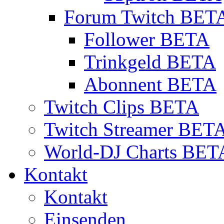
Forum Twitch
BET
Follower
BETA
Trinkgeld
BETA
Abonnent
BETA
Twitch Clips
BETA
Twitch Streamer
BET
World-DJ Charts
BET
Kontakt
Kontakt
Einsenden