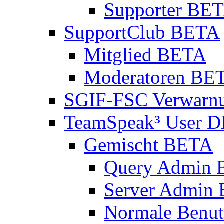
Supporter
BE
SupportClub
BETA
Mitglied
BETA
Moderatoren
BE
SGIF-FSC Verwarn
TeamSpeak³ User 
Gemischt
BETA
Query Admin
Server Admin
Normale Benu