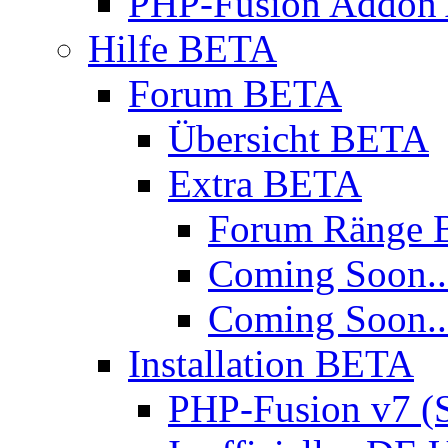
PHP-Fusion Addon
Hilfe
BETA
Forum
BETA
Übersicht
BETA
Extra
BETA
Forum Ränge
Coming Soon.
Coming Soon.
Installation
BETA
PHP-Fusion v7 (