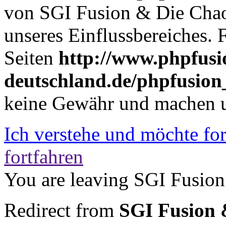
von SGI Fusion & Die Chaot
unseres Einflussbereiches. 
Seiten
http://www.phpfusi
deutschland.de/phpfusion
keine Gewähr und machen un
Ich verstehe und möchte for
fortfahren
You are leaving SGI Fusio
Redirect from
SGI Fusion 