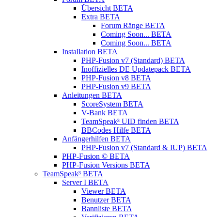
Übersicht
BETA
Extra
BETA
Forum Ränge
BETA
Coming Soon...
BETA
Coming Soon...
BETA
Installation
BETA
PHP-Fusion v7 (Standard)
BETA
Inoffizielles DE Updatepack
BETA
PHP-Fusion v8
BETA
PHP-Fusion v9
BETA
Anleitungen
BETA
ScoreSystem
BETA
V-Bank
BETA
TeamSpeak³ UID finden
BETA
BBCodes Hilfe
BETA
Anfängerhilfen
BETA
PHP-Fusion v7 (Standard & IUP)
BETA
PHP-Fusion ©
BETA
PHP-Fusion Versions
BETA
TeamSpeak³
BETA
Server I
BETA
Viewer
BETA
Benutzer
BETA
Bannliste
BETA