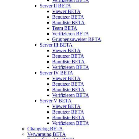
Verifizieren
BETA
Server II
BETA
Viewer
BETA
Benutzer
BETA
Bannliste
BETA
Team
BETA
Verifizieren
BETA
Gruppenzuweiser
BETA
Server III
BETA
Viewer
BETA
Benutzer
BETA
Bannliste
BETA
Verifizieren
BETA
Server IV
BETA
Viewer
BETA
Benutzer
BETA
Bannliste
BETA
Verifizieren
BETA
Server V
BETA
Viewer
BETA
Benutzer
BETA
Bannliste
BETA
Verifizieren
BETA
Changelog
BETA
Verwarnung
BETA