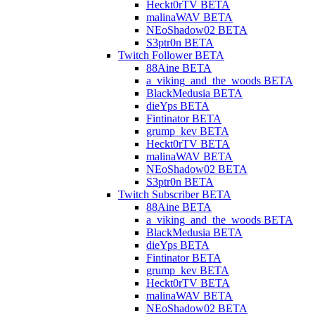
Heckt0rTV
BETA
malinaWAV
BETA
NEoShadow02
BETA
S3ptr0n
BETA
Twitch Follower
BETA
88Aine
BETA
a_viking_and_the_woods
BETA
BlackMedusia
BETA
dieYps
BETA
Fintinator
BETA
grump_kev
BETA
Heckt0rTV
BETA
malinaWAV
BETA
NEoShadow02
BETA
S3ptr0n
BETA
Twitch Subscriber
BETA
88Aine
BETA
a_viking_and_the_woods
BETA
BlackMedusia
BETA
dieYps
BETA
Fintinator
BETA
grump_kev
BETA
Heckt0rTV
BETA
malinaWAV
BETA
NEoShadow02
BETA