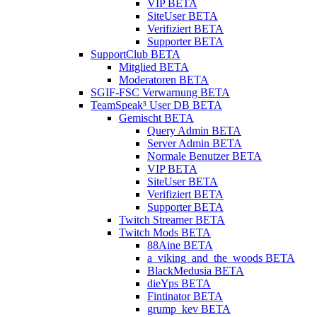
VIP
BETA
SiteUser
BETA
Verifiziert
BETA
Supporter
BETA
SupportClub
BETA
Mitglied
BETA
Moderatoren
BETA
SGIF-FSC Verwarnung
BETA
TeamSpeak³ User DB
BETA
Gemischt
BETA
Query Admin
BETA
Server Admin
BETA
Normale Benutzer
BETA
VIP
BETA
SiteUser
BETA
Verifiziert
BETA
Supporter
BETA
Twitch Streamer
BETA
Twitch Mods
BETA
88Aine
BETA
a_viking_and_the_woods
BETA
BlackMedusia
BETA
dieYps
BETA
Fintinator
BETA
grump_kev
BETA