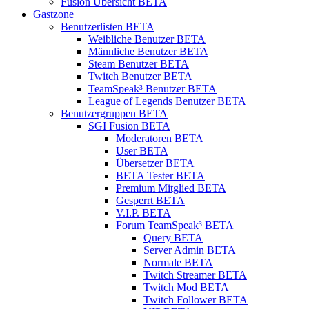
Fusion Übersicht
BETA
Gastzone
Benutzerlisten
BETA
Weibliche Benutzer
BETA
Männliche Benutzer
BETA
Steam Benutzer
BETA
Twitch Benutzer
BETA
TeamSpeak³ Benutzer
BETA
League of Legends Benutzer
BETA
Benutzergruppen
BETA
SGI Fusion
BETA
Moderatoren
BETA
User
BETA
Übersetzer
BETA
BETA Tester
BETA
Premium Mitglied
BETA
Gesperrt
BETA
V.I.P.
BETA
Forum TeamSpeak³
BETA
Query
BETA
Server Admin
BETA
Normale
BETA
Twitch Streamer
BETA
Twitch Mod
BETA
Twitch Follower
BETA