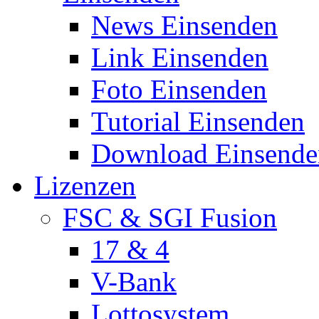
News Einsenden
Link Einsenden
Foto Einsenden
Tutorial Einsenden
Download Einsende
Lizenzen
FSC & SGI Fusion
17 & 4
V-Bank
Lottosystem