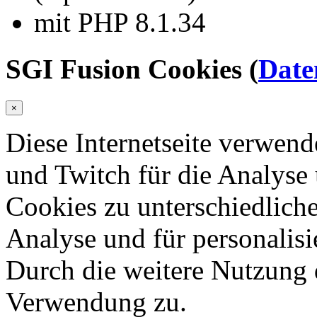
mit PHP 8.1.34
SGI Fusion Cookies (
Date
×
Diese Internetseite verwen
und Twitch für die Analyse 
Cookies zu unterschiedlich
Analyse und für personalisi
Durch die weitere Nutzung 
Verwendung zu.