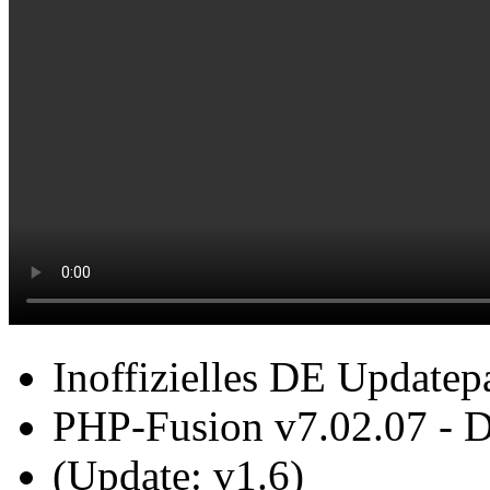
Inoffizielles DE Updatep
PHP-Fusion v7.02.07 - 
(Update: v1.6)