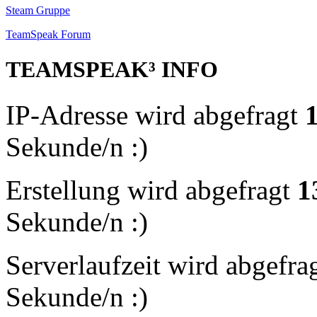
Steam Gruppe
TeamSpeak Forum
TEAMSPEAK³ INFO
IP-Adresse wird abgefragt
Sekunde/n :)
Erstellung wird abgefragt
1
Sekunde/n :)
Serverlaufzeit wird abgefra
Sekunde/n :)