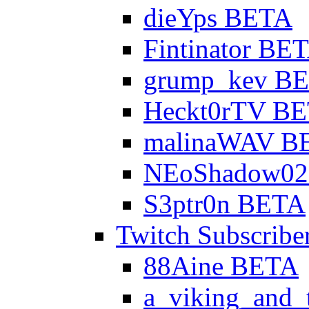
dieYps
BETA
Fintinator
BE
grump_kev
BE
Heckt0rTV
BE
malinaWAV
B
NEoShadow0
S3ptr0n
BETA
Twitch Subscribe
88Aine
BETA
a_viking_and