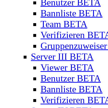
Benutzer
BETA
Bannliste
BETA
Team
BETA
Verifizieren
BET
Gruppenzuweise
Server III
BETA
Viewer
BETA
Benutzer
BETA
Bannliste
BETA
Verifizieren
BET