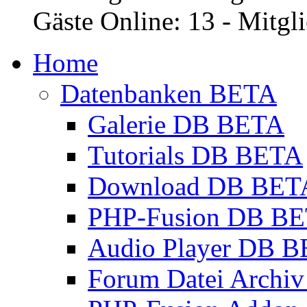
Gäste Online: 13 - Mitgli
Home
Datenbanken
BETA
Galerie DB
BETA
Tutorials DB
BETA
Download DB
BET
PHP-Fusion DB
BE
Audio Player DB
B
Forum Datei Archi