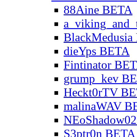
88Aine
BETA
a_viking_and
BlackMedusia
dieYps
BETA
Fintinator
BE
grump_kev
BE
Heckt0rTV
BE
malinaWAV
B
NEoShadow0
S3ptr0n
BETA