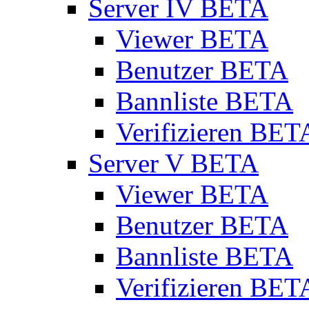
Server IV
BETA
Viewer
BETA
Benutzer
BETA
Bannliste
BETA
Verifizieren
BET
Server V
BETA
Viewer
BETA
Benutzer
BETA
Bannliste
BETA
Verifizieren
BET