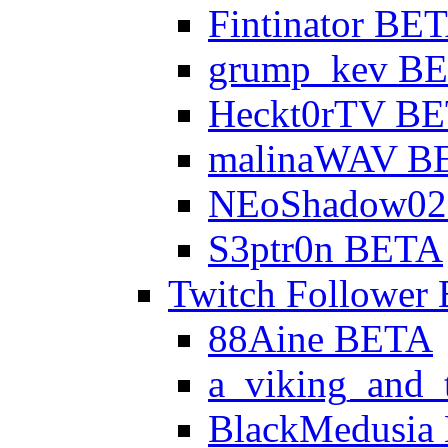
Fintinator
BE
grump_kev
BE
Heckt0rTV
BE
malinaWAV
B
NEoShadow0
S3ptr0n
BETA
Twitch Follower
88Aine
BETA
a_viking_and
BlackMedusia