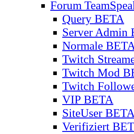
Forum TeamSpea
Query
BETA
Server Admin
Normale
BET
Twitch Stream
Twitch Mod
B
Twitch Follow
VIP
BETA
SiteUser
BET
Verifiziert
BE