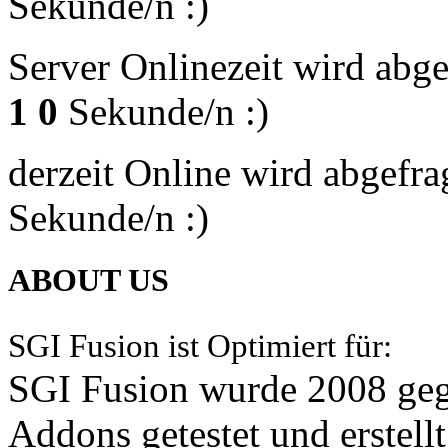
Sekunde/n :)
Server Onlinezeit wird abg
1
0
Sekunde/n :)
derzeit Online wird abgefr
Sekunde/n :)
ABOUT US
SGI Fusion
ist Optimiert für:
SGI Fusion wurde 2008 geg
Addons getestet und erstell