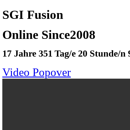
SGI Fusion
Online Since
2008
17
Jahre
351
Tag/e
20
Stunde/n
Video Popover