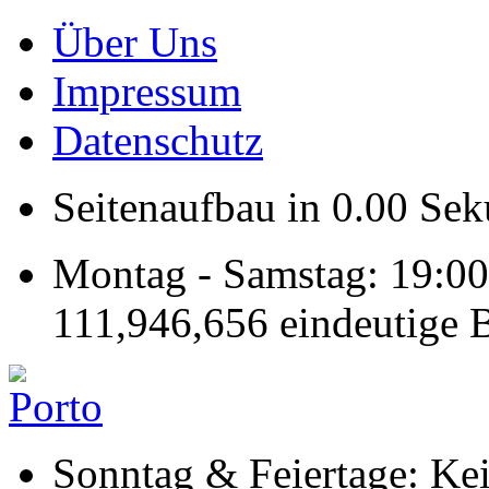
Über Uns
Impressum
Datenschutz
Seitenaufbau in 0.00 Se
Montag - Samstag: 19:00
111,946,656 eindeutige 
Sonntag & Feiertage: Ke