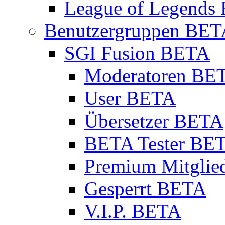
League of Legends 
Benutzergruppen
BET
SGI Fusion
BETA
Moderatoren
BE
User
BETA
Übersetzer
BETA
BETA Tester
BE
Premium Mitgli
Gesperrt
BETA
V.I.P.
BETA