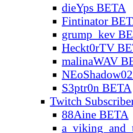
dieYps
BETA
Fintinator
BE
grump_kev
BE
Heckt0rTV
BE
malinaWAV
B
NEoShadow0
S3ptr0n
BETA
Twitch Subscribe
88Aine
BETA
a_viking_and