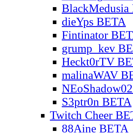
BlackMedusia
dieYps
BETA
Fintinator
BE
grump_kev
BE
Heckt0rTV
BE
malinaWAV
B
NEoShadow0
S3ptr0n
BETA
Twitch Cheer
BE
88Aine
BETA