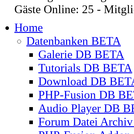
Gäste Online: 25 - Mitgli
Home
Datenbanken
BETA
Galerie DB
BETA
Tutorials DB
BETA
Download DB
BET
PHP-Fusion DB
BE
Audio Player DB
B
Forum Datei Archi