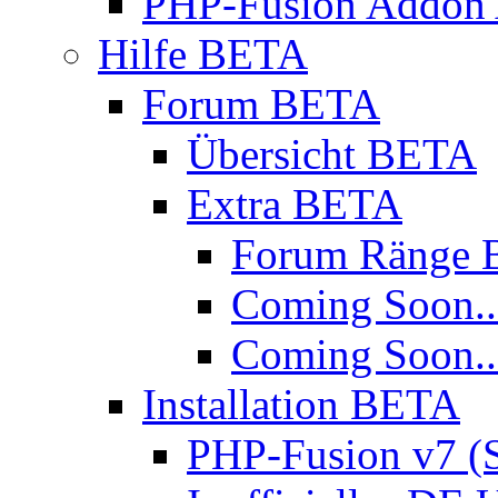
PHP-Fusion Addon
Hilfe
BETA
Forum
BETA
Übersicht
BETA
Extra
BETA
Forum Ränge
Coming Soon.
Coming Soon.
Installation
BETA
PHP-Fusion v7 (