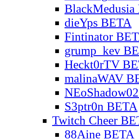
BlackMedusia
dieYps
BETA
Fintinator
BE
grump_kev
BE
Heckt0rTV
BE
malinaWAV
B
NEoShadow0
S3ptr0n
BETA
Twitch Cheer
BE
88Aine
BETA