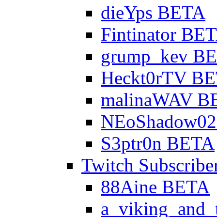
dieYps
BETA
Fintinator
BE
grump_kev
BE
Heckt0rTV
BE
malinaWAV
B
NEoShadow0
S3ptr0n
BETA
Twitch Subscribe
88Aine
BETA
a_viking_and