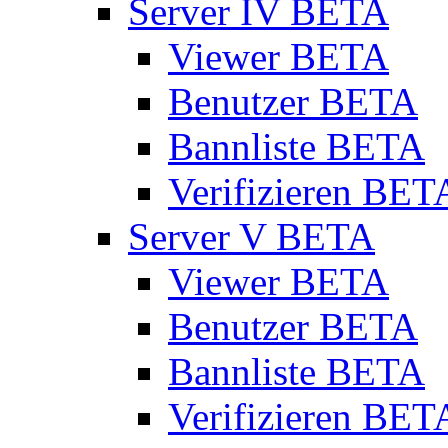
Server IV
BETA
Viewer
BETA
Benutzer
BETA
Bannliste
BETA
Verifizieren
BET
Server V
BETA
Viewer
BETA
Benutzer
BETA
Bannliste
BETA
Verifizieren
BET