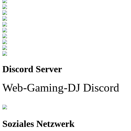
Discord Server
Web-Gaming-DJ Discord
Soziales Netzwerk