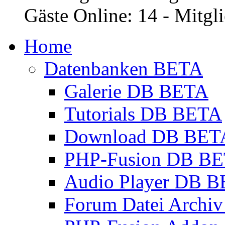
Gäste Online: 14 - Mitgli
Home
Datenbanken
BETA
Galerie DB
BETA
Tutorials DB
BETA
Download DB
BET
PHP-Fusion DB
BE
Audio Player DB
B
Forum Datei Archi