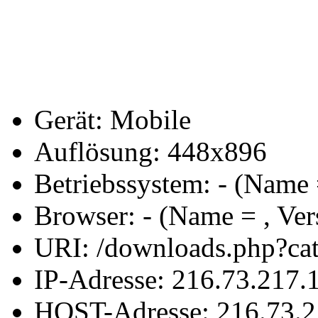
Gerät: Mobile
Auflösung:
448x896
Betriebssystem: - (Name =
Browser: - (Name = , Ver
URI: /downloads.php?c
IP-Adresse: 216.73.217.
HOST-Adresse: 216.73.2