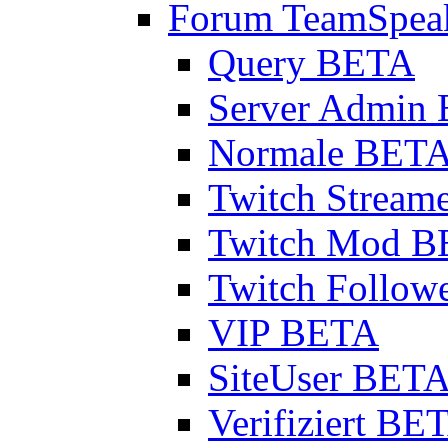
Forum TeamSpea
Query
BETA
Server Admin
Normale
BET
Twitch Stream
Twitch Mod
B
Twitch Follow
VIP
BETA
SiteUser
BET
Verifiziert
BE