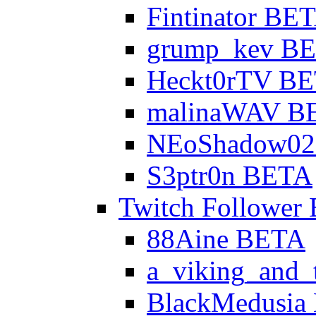
Fintinator
BE
grump_kev
BE
Heckt0rTV
BE
malinaWAV
B
NEoShadow0
S3ptr0n
BETA
Twitch Follower
88Aine
BETA
a_viking_and
BlackMedusia