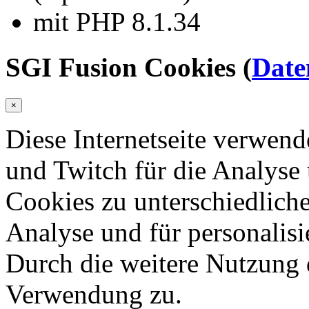
mit PHP 8.1.34
SGI Fusion Cookies (
Date
×
Diese Internetseite verwen
und Twitch für die Analyse 
Cookies zu unterschiedlich
Analyse und für personalisi
Durch die weitere Nutzung 
Verwendung zu.