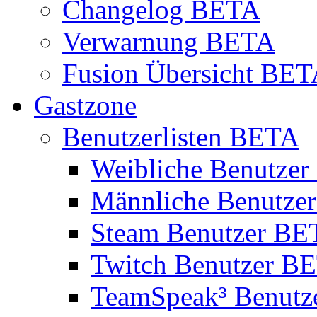
Changelog
BETA
Verwarnung
BETA
Fusion Übersicht
BET
Gastzone
Benutzerlisten
BETA
Weibliche Benutzer
Männliche Benutze
Steam Benutzer
BE
Twitch Benutzer
BE
TeamSpeak³ Benutz