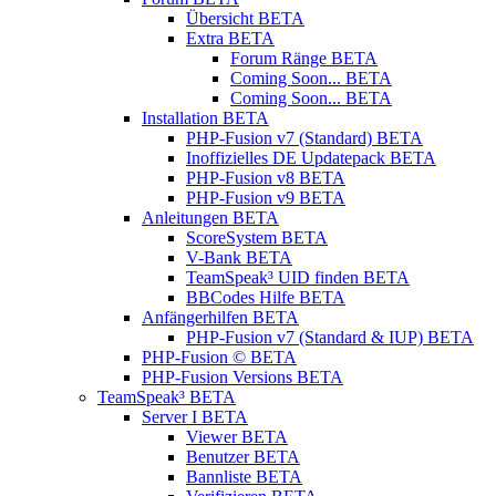
Übersicht
BETA
Extra
BETA
Forum Ränge
BETA
Coming Soon...
BETA
Coming Soon...
BETA
Installation
BETA
PHP-Fusion v7 (Standard)
BETA
Inoffizielles DE Updatepack
BETA
PHP-Fusion v8
BETA
PHP-Fusion v9
BETA
Anleitungen
BETA
ScoreSystem
BETA
V-Bank
BETA
TeamSpeak³ UID finden
BETA
BBCodes Hilfe
BETA
Anfängerhilfen
BETA
PHP-Fusion v7 (Standard & IUP)
BETA
PHP-Fusion ©
BETA
PHP-Fusion Versions
BETA
TeamSpeak³
BETA
Server I
BETA
Viewer
BETA
Benutzer
BETA
Bannliste
BETA