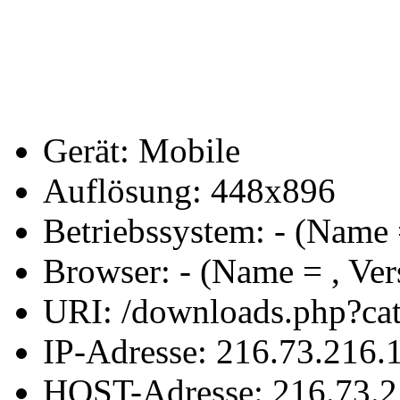
Gerät: Mobile
Auflösung:
448x896
Betriebssystem: - (Name =
Browser: - (Name = , Ver
URI: /downloads.php?c
IP-Adresse: 216.73.216.
HOST-Adresse: 216.73.2