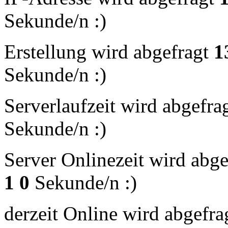
Sekunde/n :)
Erstellung wird abgefragt
1
Sekunde/n :)
Serverlaufzeit wird abgefra
Sekunde/n :)
Server Onlinezeit wird abg
1
0
Sekunde/n :)
derzeit Online wird abgefr