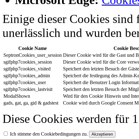
Einige dieser Cookies sind 
unerlässlich und wurden bere
Cookie Name
Cookie Bes
SeptronCookies_user_session
Dieser Cookie wird für die Gast und 
sgifphp7cookies_session
Dieser Cookie wird für die Core verwe
sgifphp7cookies_visited
Speichert den letzten Besuch der Gäste
sgifphp7cookies_admin
Speichert die festlegung des Admin-K
sgifphp7cookies_user
Speichert die Benutzer Login Informat
sgifphp7cookies_lastvisit
Speichert den letzten Besuch der Mitgl
ModalShown
Wird für den Cookie Hinweis und Inte
gads, gat, ga, gid & gadstest
Cookie wird durch Google Consent M
Diese Cookies werden für 1
Ich stimme den Cookiebedingungen zu.