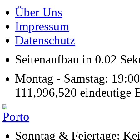
Über Uns
Impressum
Datenschutz
Seitenaufbau in 0.02 Se
Montag - Samstag: 19:00
111,996,520 eindeutige 
Sonntag & Feiertage: Ke