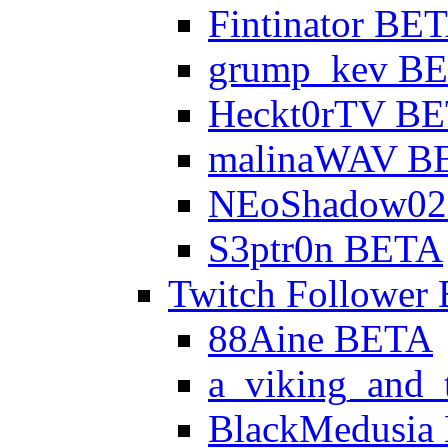
Fintinator
BE
grump_kev
BE
Heckt0rTV
BE
malinaWAV
B
NEoShadow0
S3ptr0n
BETA
Twitch Follower
88Aine
BETA
a_viking_and
BlackMedusia