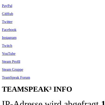
PayPal
GitHub
Twitter
Facebook
Instagram
Twitch
YouTube
Steam Profil
Steam Gruppe
TeamSpeak Forum
TEAMSPEAK³ INFO
IP-Adresse wird abgefragt