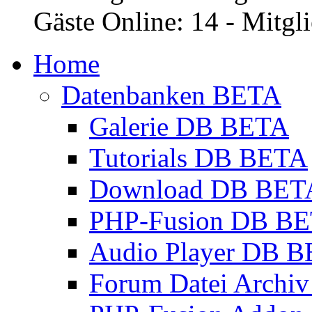
Gäste Online: 14 - Mitgli
Home
Datenbanken
BETA
Galerie DB
BETA
Tutorials DB
BETA
Download DB
BET
PHP-Fusion DB
BE
Audio Player DB
B
Forum Datei Archi