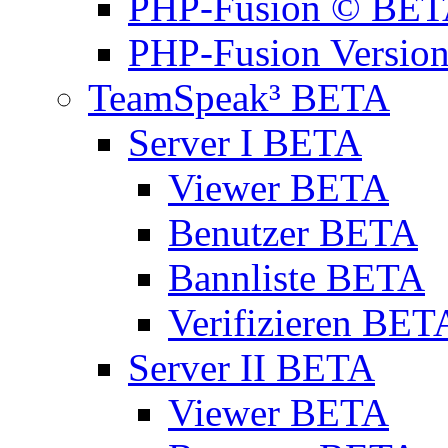
PHP-Fusion ©
BET
PHP-Fusion Versio
TeamSpeak³
BETA
Server I
BETA
Viewer
BETA
Benutzer
BETA
Bannliste
BETA
Verifizieren
BET
Server II
BETA
Viewer
BETA