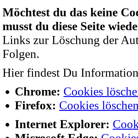
Möchtest du das keine Coo
musst du diese Seite wiede
Links zur Löschung der Au
Folgen.
Hier findest Du Informatio
Chrome:
Cookies lösche
Firefox:
Cookies lösche
Internet Explorer:
Cook
Microsoft Edge:
Cookie