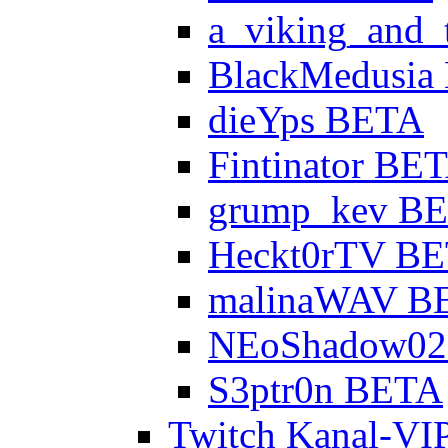
a_viking_and
BlackMedusia
dieYps
BETA
Fintinator
BE
grump_kev
BE
Heckt0rTV
BE
malinaWAV
B
NEoShadow0
S3ptr0n
BETA
Twitch Kanal-VI