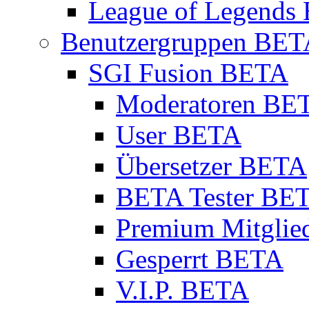
League of Legends 
Benutzergruppen
BET
SGI Fusion
BETA
Moderatoren
BE
User
BETA
Übersetzer
BETA
BETA Tester
BE
Premium Mitgli
Gesperrt
BETA
V.I.P.
BETA