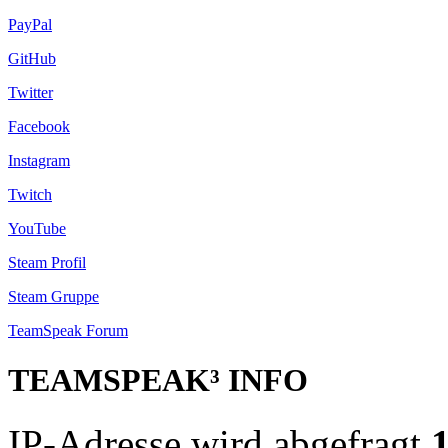
PayPal
GitHub
Twitter
Facebook
Instagram
Twitch
YouTube
Steam Profil
Steam Gruppe
TeamSpeak Forum
TEAMSPEAK³ INFO
IP-Adresse wird abgefragt