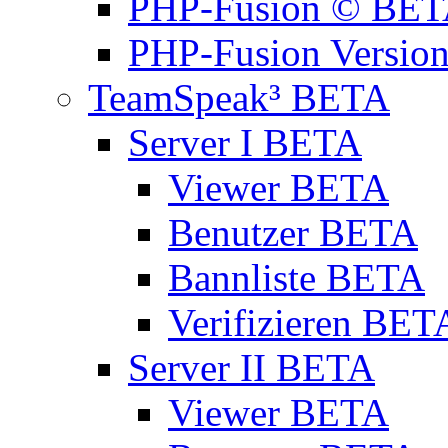
PHP-Fusion ©
BET
PHP-Fusion Versio
TeamSpeak³
BETA
Server I
BETA
Viewer
BETA
Benutzer
BETA
Bannliste
BETA
Verifizieren
BET
Server II
BETA
Viewer
BETA