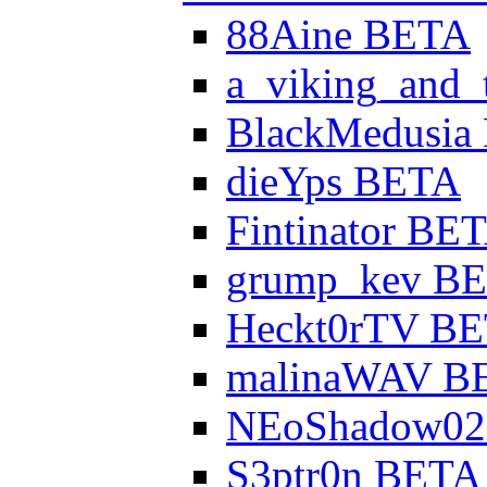
88Aine
BETA
a_viking_and
BlackMedusia
dieYps
BETA
Fintinator
BE
grump_kev
BE
Heckt0rTV
BE
malinaWAV
B
NEoShadow0
S3ptr0n
BETA