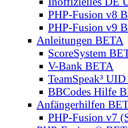
Inoffizielles DE
PHP-Fusion v8
B
PHP-Fusion v9
B
Anleitungen
BETA
ScoreSystem
BE
V-Bank
BETA
TeamSpeak³ UID
BBCodes Hilfe
B
Anfängerhilfen
BE
PHP-Fusion v7 (