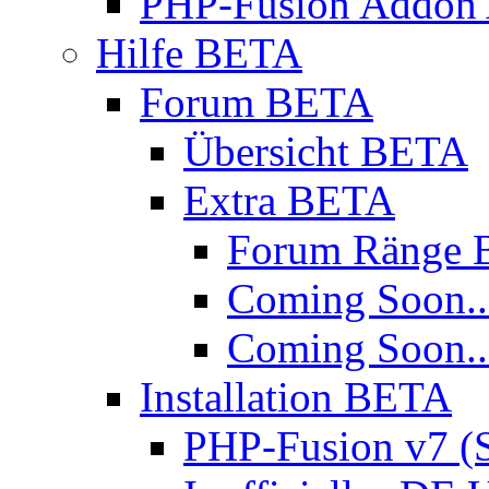
PHP-Fusion Addon
Hilfe
BETA
Forum
BETA
Übersicht
BETA
Extra
BETA
Forum Ränge
Coming Soon.
Coming Soon.
Installation
BETA
PHP-Fusion v7 (