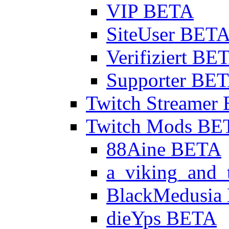
VIP
BETA
SiteUser
BET
Verifiziert
BE
Supporter
BE
Twitch Streamer
Twitch Mods
BE
88Aine
BETA
a_viking_and
BlackMedusia
dieYps
BETA