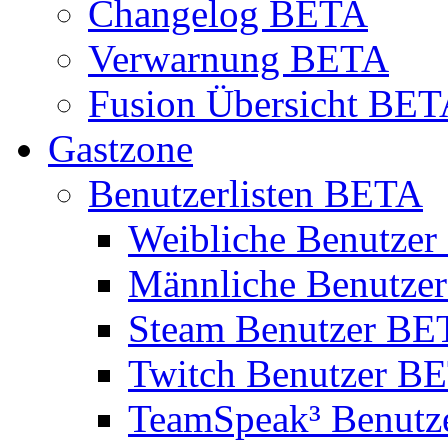
Changelog
BETA
Verwarnung
BETA
Fusion Übersicht
BET
Gastzone
Benutzerlisten
BETA
Weibliche Benutzer
Männliche Benutze
Steam Benutzer
BE
Twitch Benutzer
BE
TeamSpeak³ Benutz