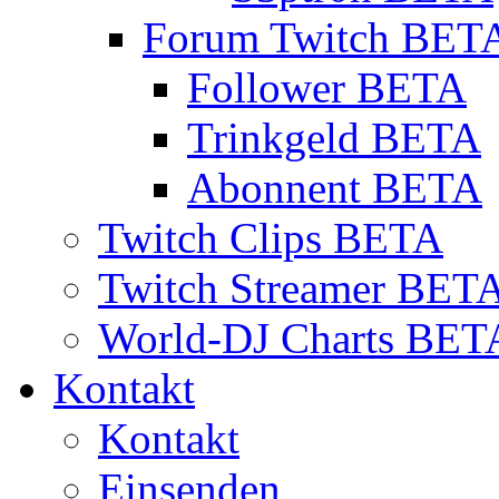
Forum Twitch
BET
Follower
BETA
Trinkgeld
BETA
Abonnent
BETA
Twitch Clips
BETA
Twitch Streamer
BET
World-DJ Charts
BET
Kontakt
Kontakt
Einsenden