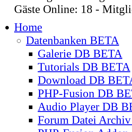
Gäste Online: 18 - Mitgli
Home
Datenbanken
BETA
Galerie DB
BETA
Tutorials DB
BETA
Download DB
BET
PHP-Fusion DB
BE
Audio Player DB
B
Forum Datei Archi