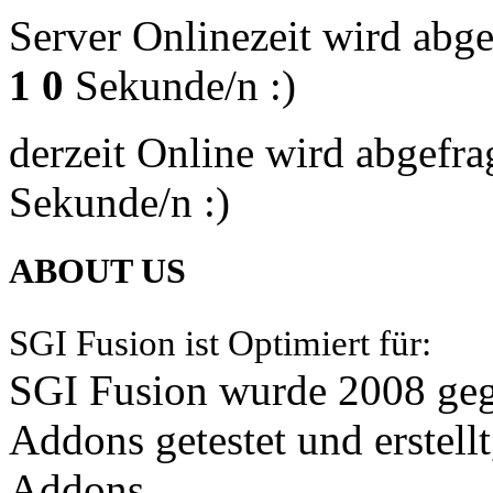
Server Onlinezeit wird abg
1
0
Sekunde/n :)
derzeit Online wird abgefr
Sekunde/n :)
ABOUT US
SGI Fusion
ist Optimiert für:
SGI Fusion wurde 2008 geg
Addons getestet und erstell
Addons...