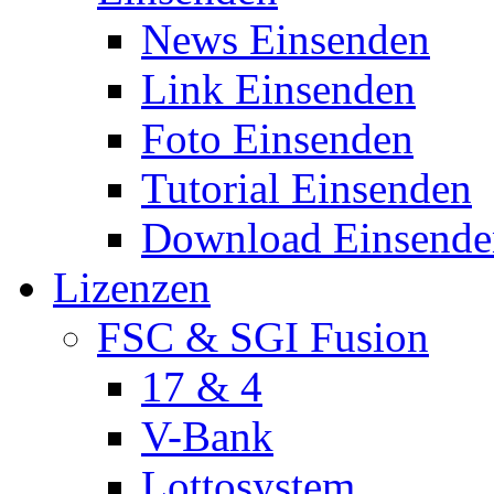
News Einsenden
Link Einsenden
Foto Einsenden
Tutorial Einsenden
Download Einsende
Lizenzen
FSC & SGI Fusion
17 & 4
V-Bank
Lottosystem