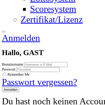
Scoresystem
Zertifikat/Lizenz
Anmelden
Hallo, GAST
Benutzername
Passwort
Remember Me
Passwort vergessen?
Du hast noch keinen Accou