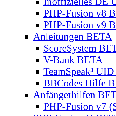
Inoffizielles DE
PHP-Fusion v8
B
PHP-Fusion v9
B
Anleitungen
BETA
ScoreSystem
BE
V-Bank
BETA
TeamSpeak³ UID
BBCodes Hilfe
B
Anfängerhilfen
BE
PHP-Fusion v7 (