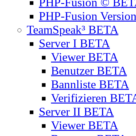
PHP-Fusion ©
BET
PHP-Fusion Versio
TeamSpeak³
BETA
Server I
BETA
Viewer
BETA
Benutzer
BETA
Bannliste
BETA
Verifizieren
BET
Server II
BETA
Viewer
BETA