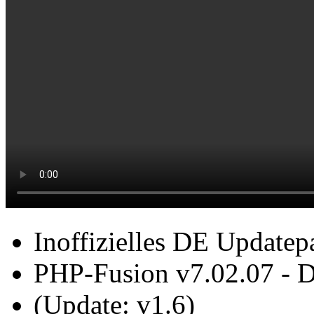
Inoffizielles DE Updatep
PHP-Fusion v7.02.07 - 
(Update: v1.6)