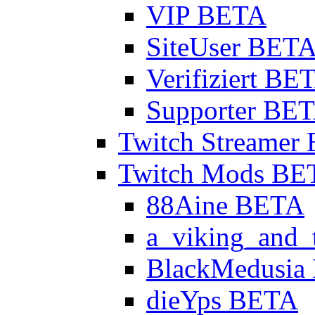
VIP
BETA
SiteUser
BET
Verifiziert
BE
Supporter
BE
Twitch Streamer
Twitch Mods
BE
88Aine
BETA
a_viking_and
BlackMedusia
dieYps
BETA