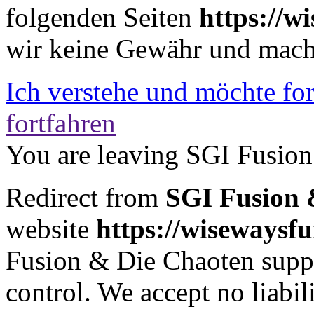
folgenden Seiten
https://w
wir keine Gewähr und mache
Ich verstehe und möchte for
fortfahren
You are leaving SGI Fusio
Redirect from
SGI Fusion 
website
https://wisewaysf
Fusion & Die Chaoten suppo
control. We accept no liabili