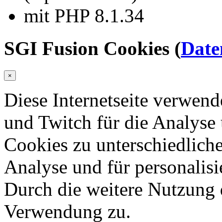
mit PHP 8.1.34
SGI Fusion Cookies (
Date
×
Diese Internetseite verwen
und Twitch für die Analyse 
Cookies zu unterschiedlich
Analyse und für personalisi
Durch die weitere Nutzung 
Verwendung zu.