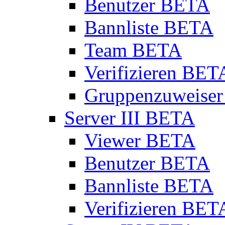
Benutzer
BETA
Bannliste
BETA
Team
BETA
Verifizieren
BET
Gruppenzuweise
Server III
BETA
Viewer
BETA
Benutzer
BETA
Bannliste
BETA
Verifizieren
BET