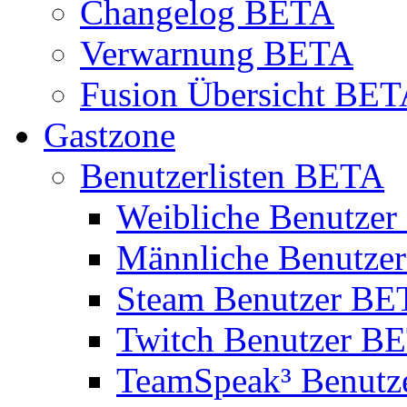
Changelog
BETA
Verwarnung
BETA
Fusion Übersicht
BET
Gastzone
Benutzerlisten
BETA
Weibliche Benutzer
Männliche Benutze
Steam Benutzer
BE
Twitch Benutzer
BE
TeamSpeak³ Benutz