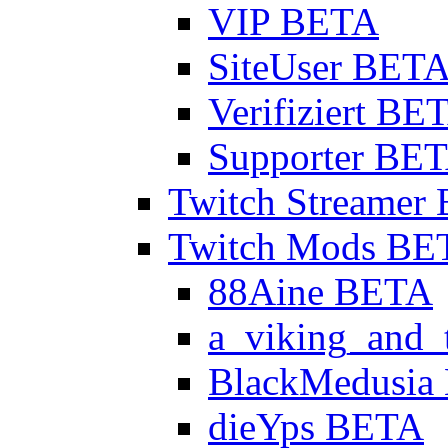
VIP
BETA
SiteUser
BET
Verifiziert
BE
Supporter
BE
Twitch Streamer
Twitch Mods
BE
88Aine
BETA
a_viking_and
BlackMedusia
dieYps
BETA