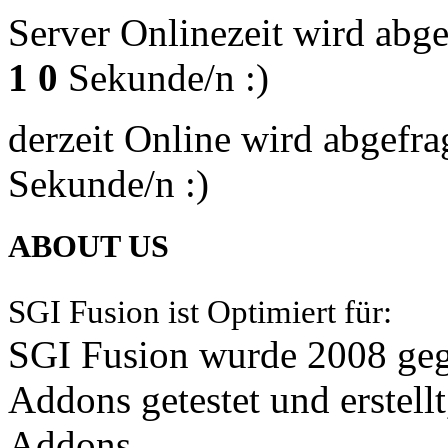
Server Onlinezeit wird abg
1
0
Sekunde/n :)
derzeit Online wird abgefr
Sekunde/n :)
ABOUT US
SGI Fusion
ist Optimiert für:
SGI Fusion wurde 2008 geg
Addons getestet und erstell
Addons...