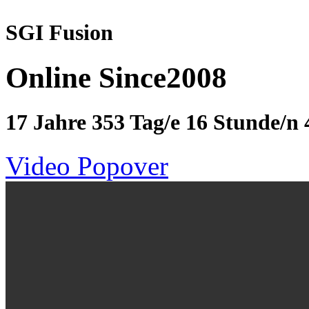
SGI Fusion
Online Since
2008
17
Jahre
353
Tag/e
16
Stunde/n
Video Popover