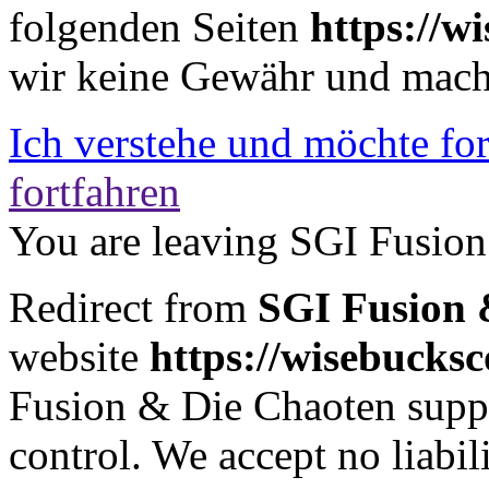
folgenden Seiten
https://w
wir keine Gewähr und mache
Ich verstehe und möchte for
fortfahren
You are leaving SGI Fusio
Redirect from
SGI Fusion 
website
https://wisebucks
Fusion & Die Chaoten suppo
control. We accept no liabili