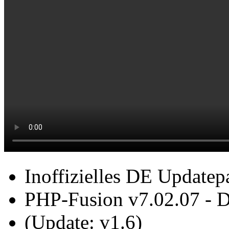
Inoffizielles DE Updatep
PHP-Fusion v7.02.07 - 
(Update: v1.6)