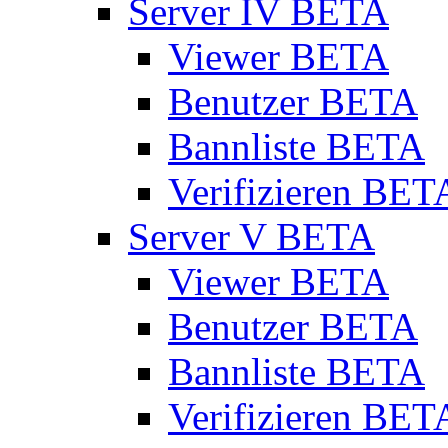
Server IV
BETA
Viewer
BETA
Benutzer
BETA
Bannliste
BETA
Verifizieren
BET
Server V
BETA
Viewer
BETA
Benutzer
BETA
Bannliste
BETA
Verifizieren
BET