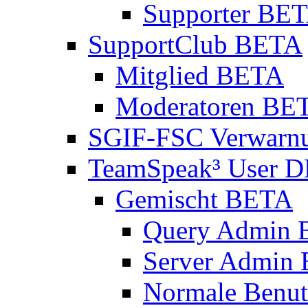
Supporter
BE
SupportClub
BETA
Mitglied
BETA
Moderatoren
BE
SGIF-FSC Verwarn
TeamSpeak³ User 
Gemischt
BETA
Query Admin
Server Admin
Normale Benu