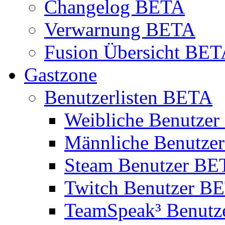
Changelog
BETA
Verwarnung
BETA
Fusion Übersicht
BET
Gastzone
Benutzerlisten
BETA
Weibliche Benutzer
Männliche Benutze
Steam Benutzer
BE
Twitch Benutzer
BE
TeamSpeak³ Benutz