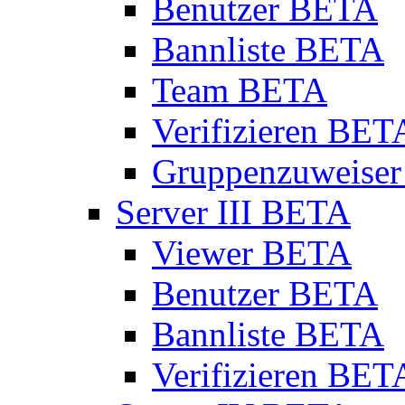
Benutzer
BETA
Bannliste
BETA
Team
BETA
Verifizieren
BET
Gruppenzuweise
Server III
BETA
Viewer
BETA
Benutzer
BETA
Bannliste
BETA
Verifizieren
BET