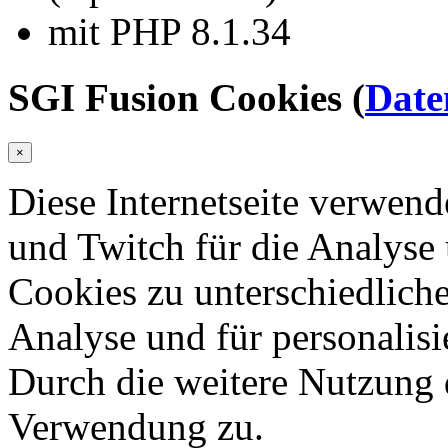
mit PHP 8.1.34
SGI Fusion Cookies (
Date
×
Diese Internetseite verwen
und Twitch für die Analyse 
Cookies zu unterschiedlich
Analyse und für personalisi
Durch die weitere Nutzung 
Verwendung zu.