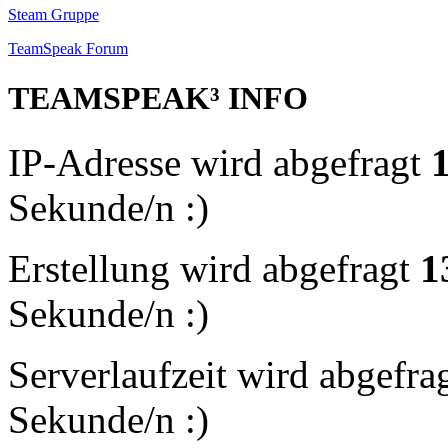
Steam Gruppe
TeamSpeak Forum
TEAMSPEAK³ INFO
IP-Adresse wird abgefragt
Sekunde/n :)
Erstellung wird abgefragt
1
Sekunde/n :)
Serverlaufzeit wird abgefra
Sekunde/n :)