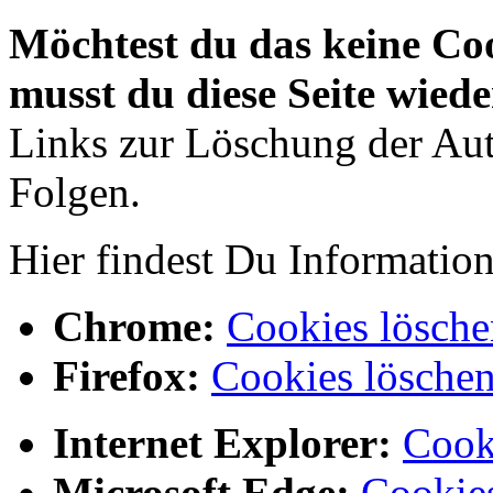
Möchtest du das keine Coo
musst du diese Seite wiede
Links zur Löschung der Au
Folgen.
Hier findest Du Informatio
Chrome:
Cookies lösche
Firefox:
Cookies lösche
Internet Explorer:
Cook
Microsoft Edge:
Cookie