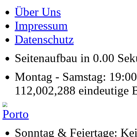
Über Uns
Impressum
Datenschutz
Seitenaufbau in 0.00 Se
Montag - Samstag: 19:00
112,002,288 eindeutige 
Sonntag & Feiertage: Ke