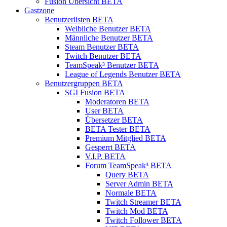
Fusion Übersicht
BETA
Gastzone
Benutzerlisten
BETA
Weibliche Benutzer
BETA
Männliche Benutzer
BETA
Steam Benutzer
BETA
Twitch Benutzer
BETA
TeamSpeak³ Benutzer
BETA
League of Legends Benutzer
BETA
Benutzergruppen
BETA
SGI Fusion
BETA
Moderatoren
BETA
User
BETA
Übersetzer
BETA
BETA Tester
BETA
Premium Mitglied
BETA
Gesperrt
BETA
V.I.P.
BETA
Forum TeamSpeak³
BETA
Query
BETA
Server Admin
BETA
Normale
BETA
Twitch Streamer
BETA
Twitch Mod
BETA
Twitch Follower
BETA