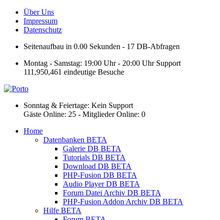
Über Uns
Impressum
Datenschutz
Seitenaufbau in 0.00 Sekunden - 17 DB-Abfragen
Montag - Samstag: 19:00 Uhr - 20:00 Uhr Support
111,950,461 eindeutige Besuche
Sonntag & Feiertage: Kein Support
Gäste Online: 25 - Mitglieder Online: 0
Home
Datenbanken
BETA
Galerie DB
BETA
Tutorials DB
BETA
Download DB
BETA
PHP-Fusion DB
BETA
Audio Player DB
BETA
Forum Datei Archiv DB
BETA
PHP-Fusion Addon Archiv DB
BETA
Hilfe
BETA
Forum
BETA