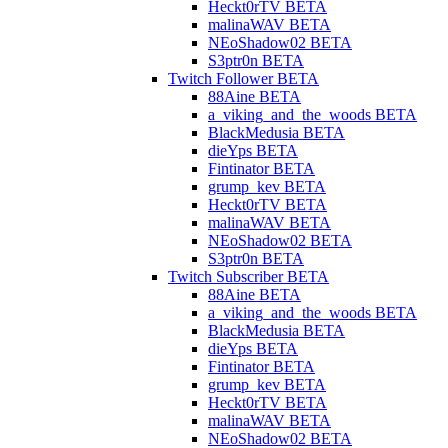
Heckt0rTV
BETA
malinaWAV
BETA
NEoShadow02
BETA
S3ptr0n
BETA
Twitch Follower
BETA
88Aine
BETA
a_viking_and_the_woods
BETA
BlackMedusia
BETA
dieYps
BETA
Fintinator
BETA
grump_kev
BETA
Heckt0rTV
BETA
malinaWAV
BETA
NEoShadow02
BETA
S3ptr0n
BETA
Twitch Subscriber
BETA
88Aine
BETA
a_viking_and_the_woods
BETA
BlackMedusia
BETA
dieYps
BETA
Fintinator
BETA
grump_kev
BETA
Heckt0rTV
BETA
malinaWAV
BETA
NEoShadow02
BETA