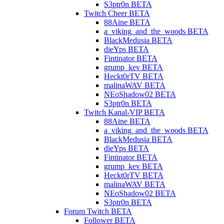
S3ptr0n
BETA
Twitch Cheer
BETA
88Aine
BETA
a_viking_and_the_woods
BETA
BlackMedusia
BETA
dieYps
BETA
Fintinator
BETA
grump_kev
BETA
Heckt0rTV
BETA
malinaWAV
BETA
NEoShadow02
BETA
S3ptr0n
BETA
Twitch Kanal-VIP
BETA
88Aine
BETA
a_viking_and_the_woods
BETA
BlackMedusia
BETA
dieYps
BETA
Fintinator
BETA
grump_kev
BETA
Heckt0rTV
BETA
malinaWAV
BETA
NEoShadow02
BETA
S3ptr0n
BETA
Forum Twitch
BETA
Follower
BETA