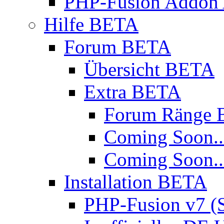
PHP-Fusion Addon
Hilfe
BETA
Forum
BETA
Übersicht
BETA
Extra
BETA
Forum Ränge
Coming Soon.
Coming Soon.
Installation
BETA
PHP-Fusion v7 (