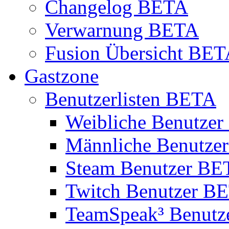
Changelog
BETA
Verwarnung
BETA
Fusion Übersicht
BET
Gastzone
Benutzerlisten
BETA
Weibliche Benutzer
Männliche Benutze
Steam Benutzer
BE
Twitch Benutzer
BE
TeamSpeak³ Benutz