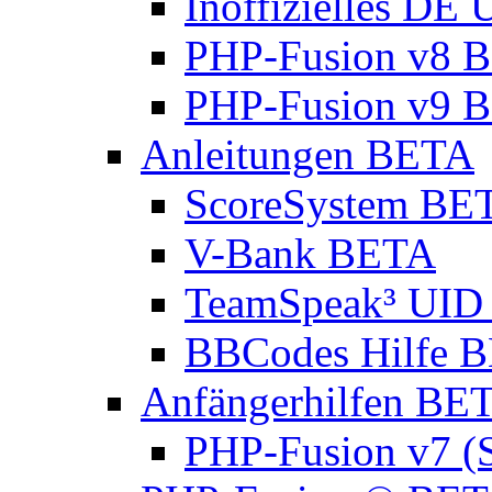
Inoffizielles DE
PHP-Fusion v8
B
PHP-Fusion v9
B
Anleitungen
BETA
ScoreSystem
BE
V-Bank
BETA
TeamSpeak³ UID
BBCodes Hilfe
B
Anfängerhilfen
BE
PHP-Fusion v7 (