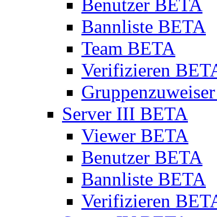
Benutzer
BETA
Bannliste
BETA
Team
BETA
Verifizieren
BET
Gruppenzuweise
Server III
BETA
Viewer
BETA
Benutzer
BETA
Bannliste
BETA
Verifizieren
BET