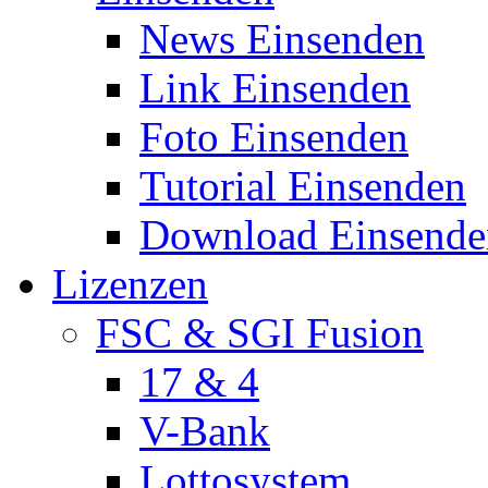
News Einsenden
Link Einsenden
Foto Einsenden
Tutorial Einsenden
Download Einsende
Lizenzen
FSC & SGI Fusion
17 & 4
V-Bank
Lottosystem