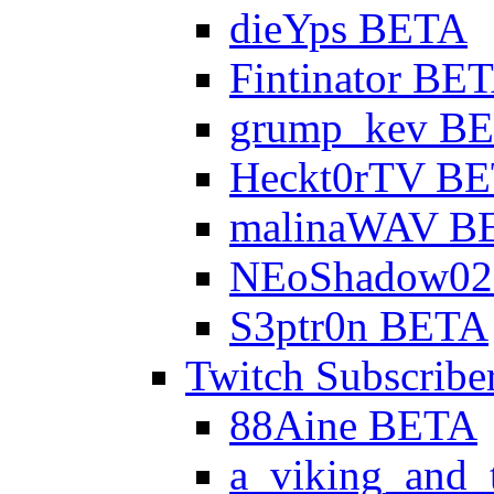
dieYps
BETA
Fintinator
BE
grump_kev
BE
Heckt0rTV
BE
malinaWAV
B
NEoShadow0
S3ptr0n
BETA
Twitch Subscribe
88Aine
BETA
a_viking_and