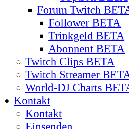
Forum Twitch
BET
Follower
BETA
Trinkgeld
BETA
Abonnent
BETA
Twitch Clips
BETA
Twitch Streamer
BET
World-DJ Charts
BET
Kontakt
Kontakt
Einsenden