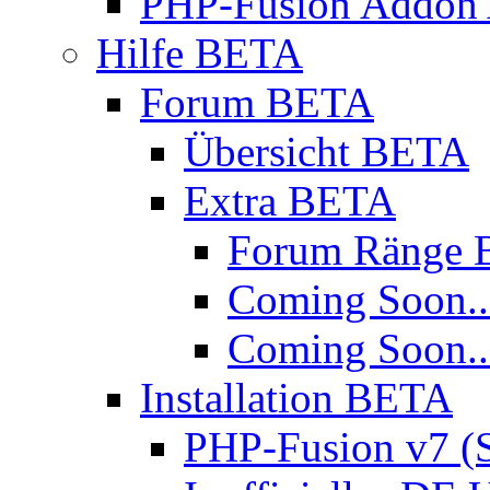
PHP-Fusion Addon
Hilfe
BETA
Forum
BETA
Übersicht
BETA
Extra
BETA
Forum Ränge
Coming Soon.
Coming Soon.
Installation
BETA
PHP-Fusion v7 (