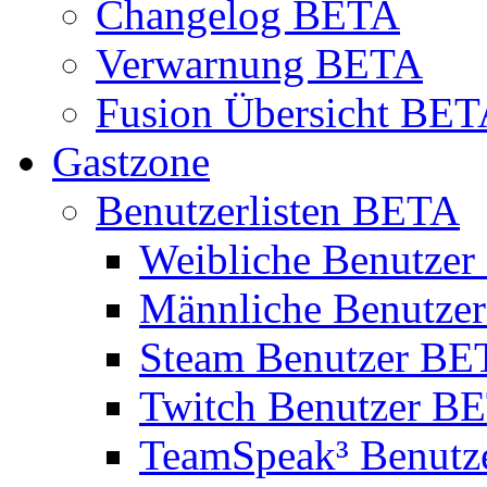
Changelog
BETA
Verwarnung
BETA
Fusion Übersicht
BET
Gastzone
Benutzerlisten
BETA
Weibliche Benutzer
Männliche Benutze
Steam Benutzer
BE
Twitch Benutzer
BE
TeamSpeak³ Benutz