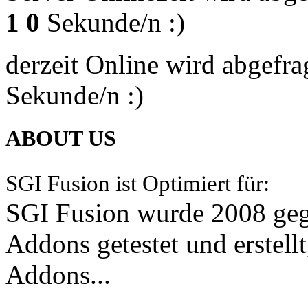
1
0
Sekunde/n :)
derzeit Online wird abgefr
Sekunde/n :)
ABOUT US
SGI Fusion
ist Optimiert für:
SGI Fusion wurde 2008 geg
Addons getestet und erstell
Addons...