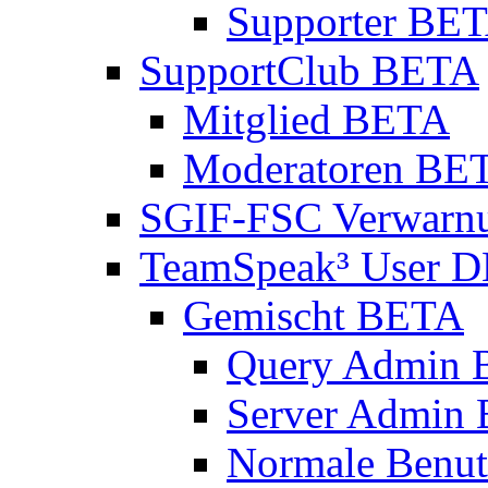
Supporter
BE
SupportClub
BETA
Mitglied
BETA
Moderatoren
BE
SGIF-FSC Verwarn
TeamSpeak³ User 
Gemischt
BETA
Query Admin
Server Admin
Normale Benu