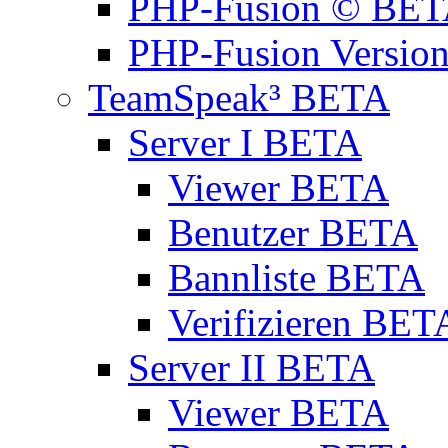
PHP-Fusion ©
BET
PHP-Fusion Versio
TeamSpeak³
BETA
Server I
BETA
Viewer
BETA
Benutzer
BETA
Bannliste
BETA
Verifizieren
BET
Server II
BETA
Viewer
BETA