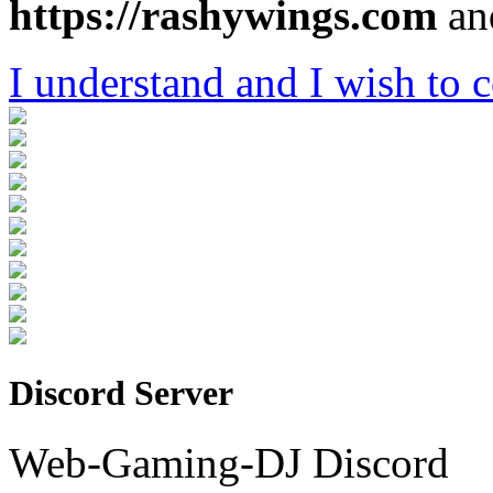
https://rashywings.com
and
I understand and I wish to 
Discord Server
Web-Gaming-DJ Discord