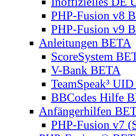
Inoffizielles DE
PHP-Fusion v8
B
PHP-Fusion v9
B
Anleitungen
BETA
ScoreSystem
BE
V-Bank
BETA
TeamSpeak³ UID
BBCodes Hilfe
B
Anfängerhilfen
BE
PHP-Fusion v7 (