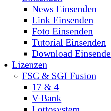
News Einsenden
Link Einsenden
Foto Einsenden
Tutorial Einsenden
Download Einsende
Lizenzen
FSC & SGI Fusion
17 & 4
V-Bank
Lottosystem