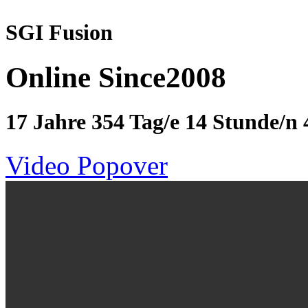
SGI Fusion
Online Since
2008
17
Jahre
354
Tag/e
14
Stunde/n
Video Popover