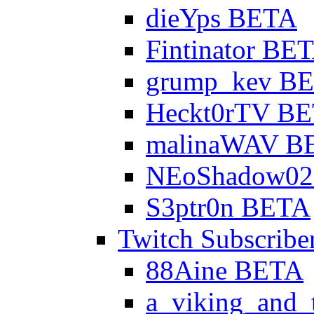
dieYps
BETA
Fintinator
BE
grump_kev
BE
Heckt0rTV
BE
malinaWAV
B
NEoShadow0
S3ptr0n
BETA
Twitch Subscribe
88Aine
BETA
a_viking_and