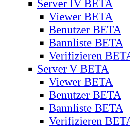
Server IV
BETA
Viewer
BETA
Benutzer
BETA
Bannliste
BETA
Verifizieren
BET
Server V
BETA
Viewer
BETA
Benutzer
BETA
Bannliste
BETA
Verifizieren
BET