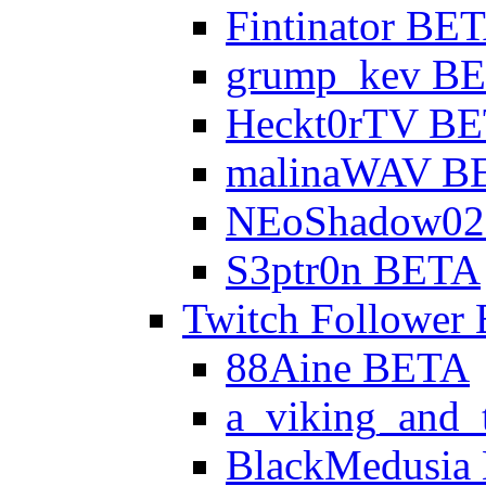
Fintinator
BE
grump_kev
BE
Heckt0rTV
BE
malinaWAV
B
NEoShadow0
S3ptr0n
BETA
Twitch Follower
88Aine
BETA
a_viking_and
BlackMedusia