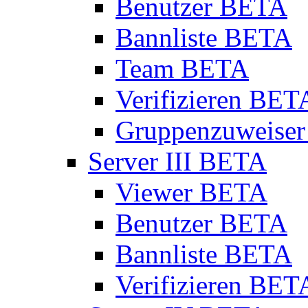
Benutzer
BETA
Bannliste
BETA
Team
BETA
Verifizieren
BET
Gruppenzuweise
Server III
BETA
Viewer
BETA
Benutzer
BETA
Bannliste
BETA
Verifizieren
BET