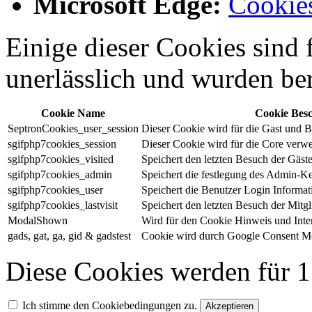
Microsoft Edge:
Cookie
Einige dieser Cookies sind 
unerlässlich und wurden bere
Cookie Name
Cookie Bes
SeptronCookies_user_session
Dieser Cookie wird für die Gast und 
sgifphp7cookies_session
Dieser Cookie wird für die Core verwe
sgifphp7cookies_visited
Speichert den letzten Besuch der Gäste
sgifphp7cookies_admin
Speichert die festlegung des Admin-K
sgifphp7cookies_user
Speichert die Benutzer Login Informat
sgifphp7cookies_lastvisit
Speichert den letzten Besuch der Mitgl
ModalShown
Wird für den Cookie Hinweis und Inte
gads, gat, ga, gid & gadstest
Cookie wird durch Google Consent M
Diese Cookies werden für 1
Ich stimme den Cookiebedingungen zu.