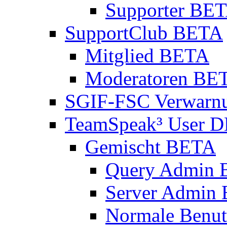
Supporter
BE
SupportClub
BETA
Mitglied
BETA
Moderatoren
BE
SGIF-FSC Verwarn
TeamSpeak³ User 
Gemischt
BETA
Query Admin
Server Admin
Normale Benu