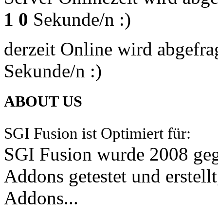
1
0
Sekunde/n :)
derzeit Online wird abgefr
Sekunde/n :)
ABOUT US
SGI Fusion
ist Optimiert für:
SGI Fusion wurde 2008 geg
Addons getestet und erstell
Addons...