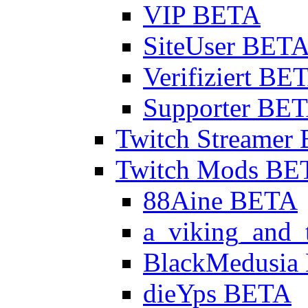
VIP
BETA
SiteUser
BET
Verifiziert
BE
Supporter
BE
Twitch Streamer
Twitch Mods
BE
88Aine
BETA
a_viking_and
BlackMedusia
dieYps
BETA