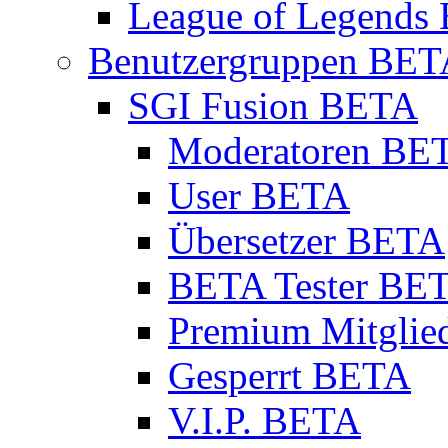
League of Legends 
Benutzergruppen
BET
SGI Fusion
BETA
Moderatoren
BE
User
BETA
Übersetzer
BETA
BETA Tester
BE
Premium Mitgli
Gesperrt
BETA
V.I.P.
BETA