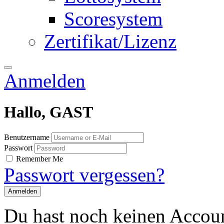
Scoresystem
Zertifikat/Lizenz
Anmelden
Hallo, GAST
Benutzername
Passwort
Remember Me
Passwort vergessen?
Du hast noch keinen Accou