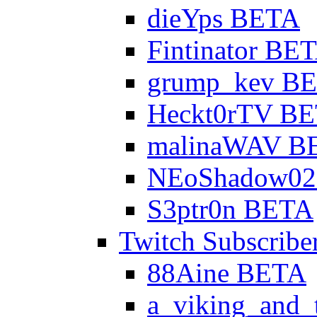
dieYps
BETA
Fintinator
BE
grump_kev
BE
Heckt0rTV
BE
malinaWAV
B
NEoShadow0
S3ptr0n
BETA
Twitch Subscribe
88Aine
BETA
a_viking_and