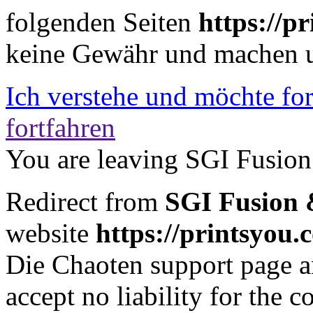
folgenden Seiten
https://p
keine Gewähr und machen un
Ich verstehe und möchte for
fortfahren
You are leaving SGI Fusio
Redirect from
SGI Fusion 
website
https://printsyou.
Die Chaoten support page a
accept no liability for the 