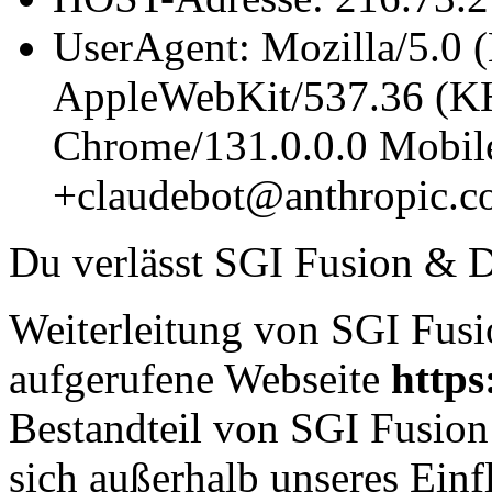
UserAgent: Mozilla/5.0 (
AppleWebKit/537.36 (K
Chrome/131.0.0.0 Mobile
+claudebot@anthropic.c
Du verlässt SGI Fusion & 
Weiterleitung von SGI Fus
aufgerufene Webseite
https
Bestandteil von SGI Fusion
sich außerhalb unseres Einfl