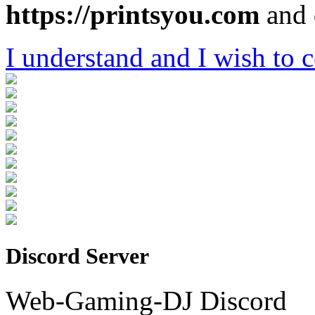
https://printsyou.com
and 
I understand and I wish to 
Discord Server
Web-Gaming-DJ Discord